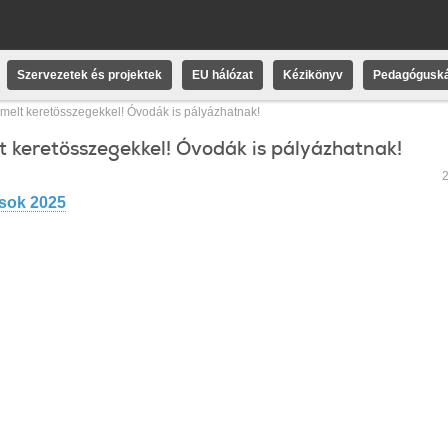
Szervezetek és projektek
EU hálózat
Kézikönyv
Pedagóguská
melt keretösszegekkel! Óvodák is pályázhatnak!
t keretösszegekkel! Óvodák is pályázhatnak!
2
ások 2025