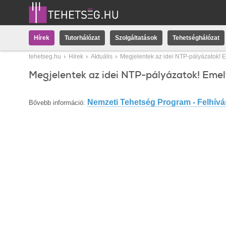
Hírek
Tutorhálózat
Szolgáltatások
Tehetséghálózat
tehetseg.hu
Hírek
Aktuális
Megjelentek az idei NTP-pályázatok! E
Megjelentek az idei NTP-pályázatok! Emel
Nemzeti Tehetség Program - Felhív
Bővebb információ: