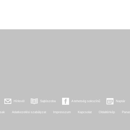
Hírlevél
Sajtószoba
A tehetség sokszínű
Naptár
sak
Adatkezelési szabályzat
Impresszum
Kapcsolat
Oldaltérkép
Pana