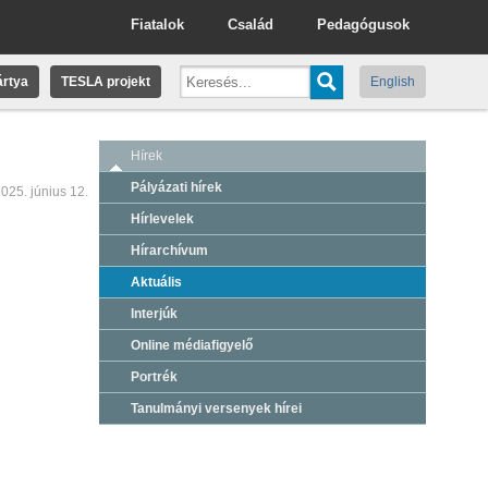
Fiatalok
Család
Pedagógusok
rtya
TESLA projekt
English
Hírek
Pályázati hírek
025. június 12.
Hírlevelek
Hírarchívum
Aktuális
Interjúk
Online médiafigyelő
Portrék
Tanulmányi versenyek hírei