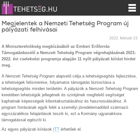
Megjelentek a Nemzeti Tehetség Program új
pályázati felhívásai
2022. február 23.
A Miniszterelnökség megbízásából az Emberi Erőforrás
Támogatáskezelő a Nemzeti Tehetség Program végrehajtásának 2021-
2022. évi cselekvési programja alapján 11 nyílt pályázati kiírást hirdet
meg.
A
Nemzeti Tehetség Program
alapvető célja a tehetségsegítés fejlesztése,
a tehetségek felismerése, folyamatos támogatás biztosítása a
tehetségsegítés minden területén. A pályázók a
Nemzeti Tehetség Program
keretében tehetségük jellegének és szintjének megfelelő segítséget
kaphatnak képességeik kibontakoztatásához és hasznosulásához. A
program forrásának egyik felét a személyi jövedelemadóból származó
egyszázalékos felajánlások teszik ki, ezt a Kormány ugyanakkora
támogatással egészíti ki.
Az egyes pályázati kiírások
ITT
érhetőek el.