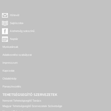
Hírlevél
Sajtószoba
A tehetség sokszínű
Naptár
Munkatársak
Adatkezelési szabályzat
Impresszum
Kapcsolat
Oldaltérkép
Panaszkezelés
TEHETSÉGSEGÍTŐ SZERVEZETEK
Nemzeti Tehetségsegítő Tanács
Magyar Tehetségsegítő Szervezetek Szövetsége