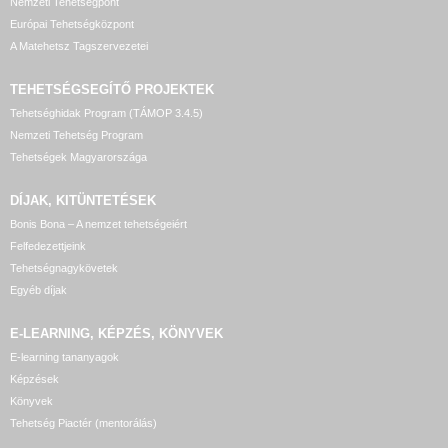
Nemzeti Tehetségpont
Európai Tehetségközpont
A Matehetsz Tagszervezetei
TEHETSÉGSEGÍTŐ
PROJEKTEK
Tehetséghidak Program (TÁMOP 3.4.5)
Nemzeti Tehetség Program
Tehetségek Magyarországa
DÍJAK, KITÜNTETÉSEK
Bonis Bona – A nemzet tehetségeiért
Felfedezettjeink
Tehetségnagykövetek
Egyéb díjak
E-LEARNING, KÉPZÉS, KÖNYVEK
E-learning tananyagok
Képzések
Könyvek
Tehetség Piactér (mentorálás)