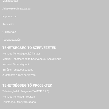
Munkatársak
Adatkezelési szabályzat
Impresszum
Kapcsolat
Oldaltérkép
Panaszkezelés
TEHETSÉGSEGÍTŐ SZERVEZETEK
Nemzeti Tehetségsegítő Tanács
Magyar Tehetségsegítő Szervezetek Szövetsége
Nemzeti Tehetségpont
Európai Tehetségközpont
A Matehetsz Tagszervezetei
TEHETSÉGSEGÍTŐ
PROJEKTEK
Tehetséghidak Program (TÁMOP 3.4.5)
Nemzeti Tehetség Program
Tehetségek Magyarországa