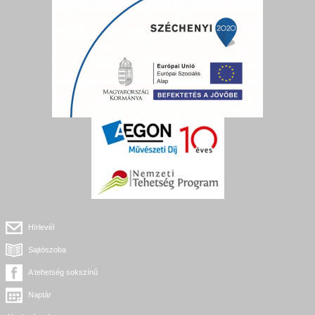
Hírlevél
Sajtószoba
A tehetség sokszínű
Naptár