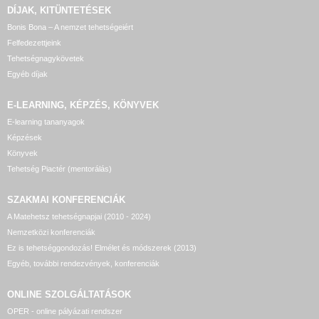
DÍJAK, KITÜNTETÉSEK
Bonis Bona – A nemzet tehetségeiért
Felfedezettjeink
Tehetségnagykövetek
Egyéb díjak
E-LEARNING, KÉPZÉS, KÖNYVEK
E-learning tananyagok
Képzések
Könyvek
Tehetség Piactér (mentorálás)
SZAKMAI KONFERENCIÁK
A Matehetsz tehetségnapjai (2010 - 2024)
Nemzetközi konferenciák
Ez is tehetséggondozás! Elmélet és módszerek (2013)
Egyéb, további rendezvények, konferenciák
ONLINE SZOLGÁLTATÁSOK
OPER - online pályázati rendszer