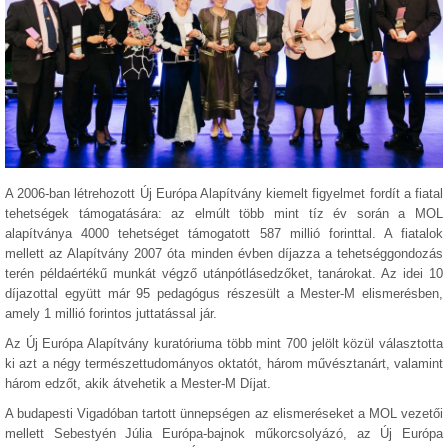
A 2006-ban létrehozott Új Európa Alapítvány kiemelt figyelmet fordít a fiatal
tehetségek támogatására: az elmúlt több mint tíz év során a MOL
alapítványa 4000 tehetséget támogatott 587 millió forinttal. A fiatalok
mellett az Alapítvány 2007 óta minden évben díjazza a tehetséggondozás
terén példaértékű munkát végző utánpótlásedzőket, tanárokat. Az idei 10
díjazottal együtt már 95 pedagógus részesült a Mester-M elismerésben,
amely 1 millió forintos juttatással jár.
Az Új Európa Alapítvány kuratóriuma több mint 700 jelölt közül választotta
ki azt a négy természettudományos oktatót, három művésztanárt, valamint
három edzőt, akik átvehetik a Mester-M Díjat.
A budapesti Vigadóban tartott ünnepségen az elismeréseket a MOL vezetői
mellett Sebestyén Júlia Európa-bajnok műkorcsolyázó, az Új Európa