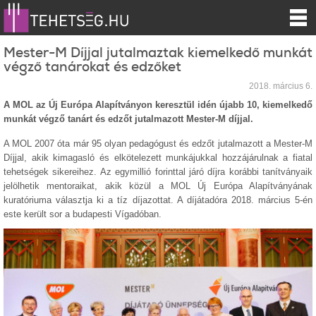
Mester-M Díjjal jutalmaztak kiemelkedő munkát
végző tanárokat és edzőket
2018. március 6.
A MOL az Új Európa Alapítványon keresztül idén újabb 10, kiemelkedő
munkát végző tanárt és edzőt jutalmazott Mester-M díjjal.
A MOL 2007 óta már 95 olyan pedagógust és edzőt jutalmazott a Mester-M
Díjjal, akik kimagasló és elkötelezett munkájukkal hozzájárulnak a fiatal
tehetségek sikereihez. Az egymillió forinttal járó díjra korábbi tanítványaik
jelölhetik mentoraikat, akik közül a MOL Új Európa Alapítványának
kuratóriuma választja ki a tíz díjazottat. A díjátadóra 2018. március 5-én
este került sor a budapesti Vígadóban.