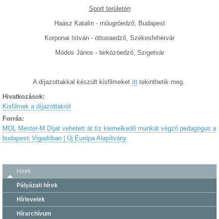
Sport területén
Haász Katalin - műugróedző, Budapest
Korponai István - öttusaedző, Székesfehérvár
Módos János - birkózóedző, Szigetvár
A díjazottakkal készült kisfilmeket
itt
tekinthetik meg.
Hivatkozások:
Kisfilmek a díjazottakról
Forrás:
MOL Mester-M Díjat vehetett át tíz kiemelkedő munkát végző pedagógus a
budapesti Vigadóban | Új Európa Alapítvány
Hírek
Pályázati hírek
Hírlevelek
Hírarchívum