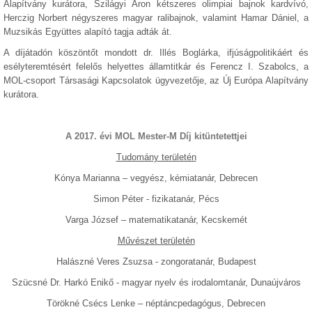
Alapítvány kurátora, Szilágyi Áron kétszeres olimpiai bajnok kardvívó,
Herczig Norbert négyszeres magyar ralibajnok, valamint Hamar Dániel, a
Muzsikás Együttes alapító tagja adták át.
A díjátadón köszöntőt mondott dr. Illés Boglárka, ifjúságpolitikáért és
esélyteremtésért felelős helyettes államtitkár és Ferencz I. Szabolcs, a
MOL-csoport Társasági Kapcsolatok ügyvezetője, az Új Európa Alapítvány
kurátora.
A 2017. évi MOL Mester-M Díj kitüntetettjei
Tudomány területén
Kónya Marianna – vegyész, kémiatanár, Debrecen
Simon Péter - fizikatanár, Pécs
Varga József – matematikatanár, Kecskemét
Művészet területén
Halászné Veres Zsuzsa - zongoratanár, Budapest
Szücsné Dr. Harkó Enikő - magyar nyelv és irodalomtanár, Dunaújváros
Törökné Csécs Lenke – néptáncpedagógus, Debrecen