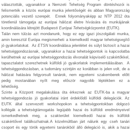
választották, ugyanakkor a Nemzeti Tehetség Program döntéshozói is
felismerték a közös európai munka jelentőségét és abban Magyarország
potenciális vezető szerepét. Ennek folyományaképp az NTP 2012 óta
töretlenül támogatja az európai hálózat életre hívására és munkájának
koordinálására létrejött
Budapesti Európai Tehetségközpont
ot (EUTK).
Talán nem túlzás azt mondanunk, hogy ez egy igazi jószolgálati munka,
amin keresztül Európa megismerheti a kiemelkedő magyar tehetségsegítő
jó gyakorlatokat. Az
ETSN
koordinálása jelenlétet és súlyt biztosít a hazai
tehetséggondozásnak, ugyanakkor a hazai tehetségpontok is kapcsolatba
kerülhetnek az európai tehetséggondozás élvonalát képviselő szakértőkkel,
tapasztalatot szerezhetnek külföldi jó gyakorlatok implementálásában. A
tehetséggondozásban, a tudomány szintjén ez korábban is jelen volt, de a
hálózat hatására felgyorsult tanárok, nem egyetemi szakemberek előtt
pedig mostanában nyílt meg először nagyobb léptékben ez a
lehetőség.
Szinte a Központ megalakulása óta érkeznek az EUTK-ba a magyar
tehetséggondozás jó gyakorlatai iránt érdeklődő külföldi delegációk. Az
EUTK által szervezett workshopokon a tehetségpontokban dolgozó
kollégák a tehetségtámogatás legújabb hazai és külföldi eredményeivel
ismerkedhetnek meg, a szakterület kiemelkedő hazai és külföldi
szakértőivel találkozhatnak.A közelmúltban járt nálunk egy cseh tanári
csoport és egy török egyetemi tanárokból álló delegáció is, akik a hazai