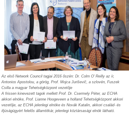
Az első Network Council tagjai 2016 őszén: Dr. Colm O' Reilly az ír,
Antonios Apostolou, a görög, Prof. Mojca Juri
š
evi
č
, a szlovén, Fuszek
Csilla a magyar Tehetségközpont vezetője
A frissen kinevezett tagok mellett Prof. Dr. Csermely Péter, az ECHA
akkori elnöke, Prof. Lianne Hoogeveen a holland Tehetségközpont akkori
vezetője, az ECHA jelenlegi elnöke és Novák Katalin, akkori család- és
ifjúságügyért felelős államtitkár, jelenlegi köztársasági elnök látható.