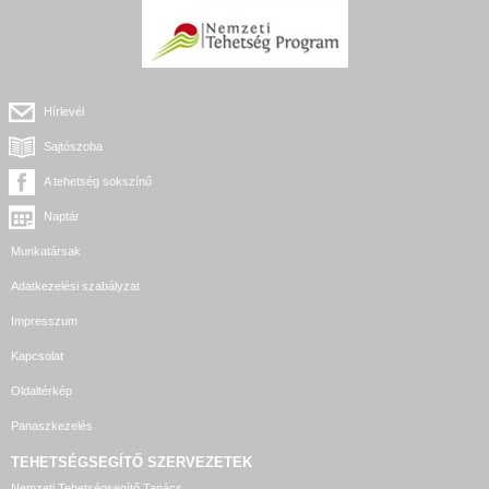
Hírlevél
Sajtószoba
A tehetség sokszínű
Naptár
Munkatársak
Adatkezelési szabályzat
Impresszum
Kapcsolat
Oldaltérkép
Panaszkezelés
TEHETSÉGSEGÍTŐ SZERVEZETEK
Nemzeti Tehetségsegítő Tanács