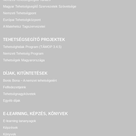
Magyar Tehetségsegítő Szervezetek Szövetsége
Nemzeti Tehetségpont
Európai Tehetségközpont
A Matehetsz Tagszervezetei
TEHETSÉGSEGÍTŐ
PROJEKTEK
Tehetséghidak Program (TÁMOP 3.4.5)
Nemzeti Tehetség Program
Tehetségek Magyarországa
DÍJAK, KITÜNTETÉSEK
Bonis Bona – A nemzet tehetségeiért
Felfedezettjeink
Tehetségnagykövetek
Egyéb díjak
E-LEARNING, KÉPZÉS, KÖNYVEK
E-learning tananyagok
Képzések
Könyvek