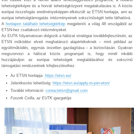
tehetségtérképre és a horvát tehetségközpont megalakulására is. A közös
európai összefogás eredményeképpen elkészült az ETSN honlapja, ami az
európai tehetségtámogatás intézményeinek sokszínűségét tette láthatóvá.
A
honlapon található tehetségtérkép
megjeleníti a világ 48 országából az
ETSN-hez csatlakozó intézményeket.
Az EUTK folyamatosan dolgozik a hálózat stratégiai továbbfejlesztésén, az
ETSN működési elveit meghatározó alapértékeknek – mint például az
együttműködés, egymás önzetlen gazdagítása – a biztosításán. Gyakran
megszervezi a hálózat közös programjait is, hogy minél inkább
hozzájáruljon az európai tehetségek megtalálásához és sokszínű
támogatási rendszerének kifejlesztéséhez.
Az ETSN honlapja:
https://etsn.eu/
Jelentkezési lehetőség:
https://etsn.eu/apply-to-join-etsn/
További információ:
contactetsn@gmail.com
Fuszek Csilla, az EUTK igazgatója