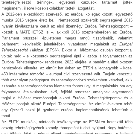
tehetségfejlesztő tréningek, egyetemi kurzusok tartalmát jöttek
megismerni, illetve középiskolákban tettek látogatást.
A 2012-ben elkezdődött szervező, az európai kollégák közötti egyeztető
munka 2015 végére érett be. Nemzetközi szakértők segítségével 2015
nyarán kiválasztásra került az első tizennégy Európai Tehetségközpont –
köztük a MATEHETSZ is –, akikből 2015 szeptemberében az Európai
Parlament brüsszeli épületében magas rangú tisztviselők, valamint
parlamenti képviselők jelenlétében hivatalosan megalakult az
Európai
Tehetségsegítő Hálózat
(ETSN). Ekkor a Hálózatnak csupán központjai
voltak még – e központok segítségével épül ki azóta is folyamatosan az
Európai Tehetségpontok rendszere. 2022 elejére, a pandémia által okozott
nehézségek ellenére, az elmúlt hat évben az ETSN a legnagyobb – közel
450 intézményt tömörítő – európai civil szervezetté vált. Tagjain keresztül
több ezer olyan pedagógust és tehetséggondozó szakembert képvisel, akik
számára a tehetséggondozás kiemelten fontos ügy. A megalakulás óta egy
folyamatos átalakulásban lévő, fejlődő rendszer, amelynek egyenrangú
tagjai a Hálózat csomópontjait alkotó Európai Tehetségközpontok és a
Hálózat pontjait alkotó Európai Tehetségpontok. Az elmúlt években tehát
egy újszerű hazai jó gyakorlat európai implementálásának lehettünk a
tanúi.
Az EUTK munkája, mintaadó tevékenysége az ETSN-en keresztül több
ország tehetségügyének komoly támogatást tudott nyújtani. Nagy hatással
volt többek közt a német állami tehetséggondozó programra, a holland