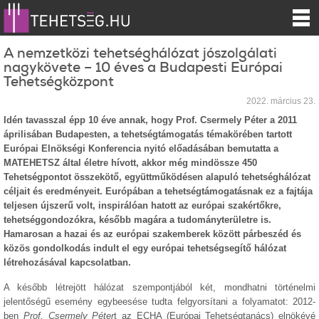
A nemzetközi tehetséghálózat jószolgálati
nagykövete – 10 éves a Budapesti Európai
Tehetségközpont
2022. március 23.
Idén tavasszal épp 10 éve annak, hogy Prof. Csermely Péter a 2011
áprilisában Budapesten, a tehetségtámogatás témakörében tartott
Európai Elnökségi Konferencia nyitó előadásában bemutatta a
MATEHETSZ által életre hívott, akkor még mindössze 450
Tehetségpontot összekötő, együttműködésen alapuló tehetséghálózat
céljait és eredményeit. Európában a tehetségtámogatásnak ez a fajtája
teljesen újszerű volt, inspirálóan hatott az európai szakértőkre,
tehetséggondozókra, később magára a tudományterületre is.
Hamarosan a hazai és az európai szakemberek között párbeszéd és
közös gondolkodás indult el egy európai tehetségsegítő hálózat
létrehozásával kapcsolatban.
A később létrejött hálózat szempontjából két, mondhatni történelmi
jelentőségű esemény egybeesése tudta felgyorsítani a folyamatot: 2012-
ben
Prof. Csermely Péter
t az ECHA (Európai Tehetségtanács) elnökévé