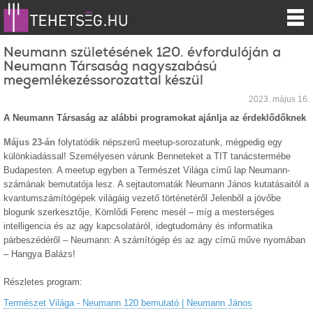
Neumann születésének 120. évfordulóján a
Neumann Társaság nagyszabású
megemlékezéssorozattal készül
2023. május 16.
A Neumann Társaság az alábbi programokat ajánlja az érdeklődőknek
Május 23-án
folytatódik népszerű meetup-sorozatunk, mégpedig egy
különkiadással! Személyesen várunk Benneteket a TIT tanácstermébe
Budapesten. A meetup egyben a Természet Világa című lap Neumann-
számának bemutatója lesz. A sejtautomaták Neumann János kutatásaitól a
kvantumszámítógépek világáig vezető történetéről Jelenből a jövőbe
blogunk szerkesztője, Kömlődi Ferenc mesél – míg a mesterséges
intelligencia és az agy kapcsolatáról, idegtudomány és informatika
párbeszédéről – Neumann: A számítógép és az agy című műve nyomában
– Hangya Balázs!
Részletes program:
Természet Világa - Neumann 120 bemutató | Neumann János