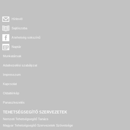
Hírlevél
Sajtószoba
A tehetség sokszínű
Naptár
Munkatársak
Adatkezelési szabályzat
Impresszum
Kapcsolat
Oldaltérkép
Panaszkezelés
TEHETSÉGSEGÍTŐ SZERVEZETEK
Nemzeti Tehetségsegítő Tanács
Magyar Tehetségsegítő Szervezetek Szövetsége