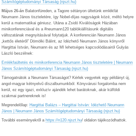
Számítógéptudományi Társaság (njszt.hu)
Május 26-án
Balatonfüreden, a Tagore sétányon ültetünk emlékfát
Neumann János tiszteletére, így Nobel-díjas nagyságok közé, méltó helyre
kerül a matematikai géniusz. Utána a Zsidó Kiválóságok Házában
minikonferenciával és a #neumann120 tablókiállításunk digitális
változatának megnyitásával folytatjuk. A konferencián Neumann János
„kettős életéről” Dömölki Bálint, az Idézhető Neumann János könyvről
Hargittai István, Neumann és az MI lehetséges kapcsolódásairól Gulyás
László beszélnek:
Emlékfaültetés és minikonferencia Neumann János tiszteletére | Neumann
János Számítógéptudományi Társaság (njszt.hu)
Támogatnátok a Neumann Társaságot? Kérlek vegyetek egy példányt új,
angol-magyar kétnyelvű díszalbumunkból. Könyvárusi forgalomba nem
kerül, ez egy igazi, exkluzív ajándék lehet barátoknak, akár külföldi
szakmai partnereknek is!
Megrendelőlap:
Hargittai Balázs – Hargittai István: Idézhető Neumann
János | Neumann János Számítógéptudományi Társaság (njszt.hu)
További eseményekről a
https://n120.njszt.hu
/ oldalon tájékozódhattok.