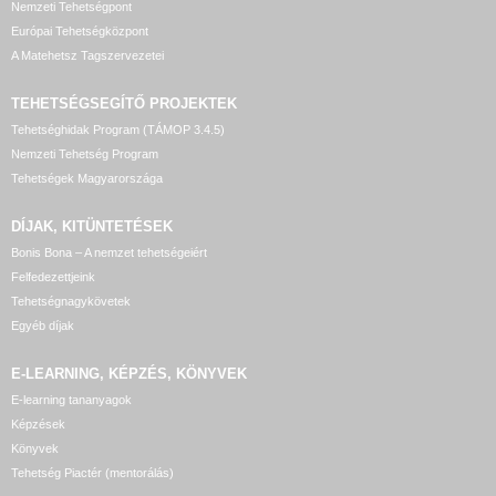
Nemzeti Tehetségpont
Európai Tehetségközpont
A Matehetsz Tagszervezetei
TEHETSÉGSEGÍTŐ
PROJEKTEK
Tehetséghidak Program (TÁMOP 3.4.5)
Nemzeti Tehetség Program
Tehetségek Magyarországa
DÍJAK, KITÜNTETÉSEK
Bonis Bona – A nemzet tehetségeiért
Felfedezettjeink
Tehetségnagykövetek
Egyéb díjak
E-LEARNING, KÉPZÉS, KÖNYVEK
E-learning tananyagok
Képzések
Könyvek
Tehetség Piactér (mentorálás)