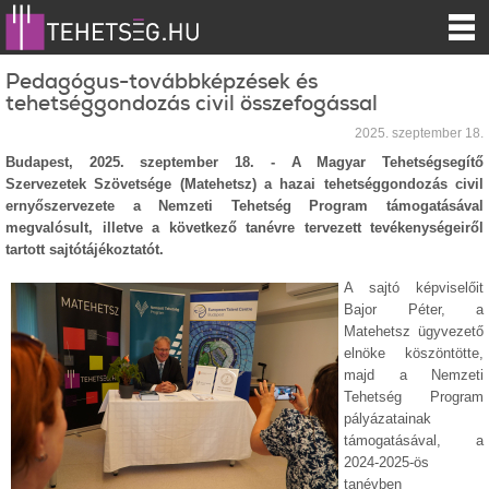
Pedagógus-továbbképzések és
tehetséggondozás civil összefogással
2025. szeptember 18.
Budapest, 2025. szeptember 18. - A Magyar Tehetségsegítő
Szervezetek Szövetsége (Matehetsz) a hazai tehetséggondozás civil
ernyőszervezete a Nemzeti Tehetség Program támogatásával
megvalósult, illetve a következő tanévre tervezett tevékenységeiről
tartott sajtótájékoztatót.
A sajtó képviselőit
Bajor Péter, a
Matehetsz ügyvezető
elnöke köszöntötte,
majd a Nemzeti
Tehetség Program
pályázatainak
támogatásával, a
2024-2025-ös
tanévben