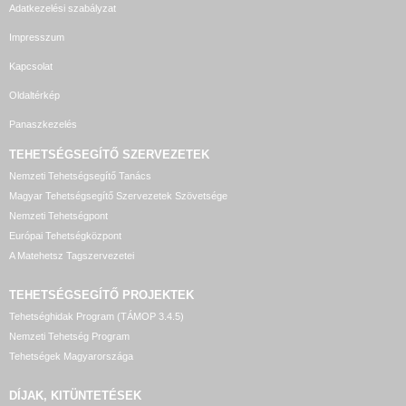
Adatkezelési szabályzat
Impresszum
Kapcsolat
Oldaltérkép
Panaszkezelés
TEHETSÉGSEGÍTŐ SZERVEZETEK
Nemzeti Tehetségsegítő Tanács
Magyar Tehetségsegítő Szervezetek Szövetsége
Nemzeti Tehetségpont
Európai Tehetségközpont
A Matehetsz Tagszervezetei
TEHETSÉGSEGÍTŐ
PROJEKTEK
Tehetséghidak Program (TÁMOP 3.4.5)
Nemzeti Tehetség Program
Tehetségek Magyarországa
DÍJAK, KITÜNTETÉSEK