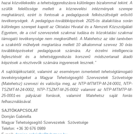
hazai közvélekedés a tehetséggondozásra különleges bizalommal tekint. A
szülők felelőssége mellett a köznevelési intézmények szerepe
meghatározó, ezért is fontosak a pedagógusok felkészültségét erősítő
tevékenységek. A pedagógus-továbbképzések 2025-ös átalakítása során
különleges szerepet kapott az Oktatási Hivatal és a Nemzeti Közszolgálati
Egyetem, de a civil szervezetek szakmai tudása és közoktatási szakmai
támogató tevékenysége nem megkerülhető. A Matehetsz az idei tanévben
a szakértői műhelyek megtartása mellett 10 alkalommal szervez 30 órás
továbbképzéseket pedagógusok számára. Az érzelmi intelligencia
fejlesztését és a tehetséggondozás korszerű módszertanait átadó
képzések a résztvevők számára ingyenesek lesznek.”
A sajtótájékoztatót, valamint az eseményen ismertetett tehetségtámogató
tevekénységeket a Magyar Tehetségsegítő Szervezetek Szövetsége
(Matehetsz) szervezi és valósítja meg, az NTP-MTMTP-M-24-0001, NTP-
TSZMT-M-24-0002, NTP-TSZMT-M-25-0002 valamint az NTP-MTMTP-M-
25-0001-es pályázati források, valamint Matehetsz saját forrás
felhasználásával.
SAJTÓKAPCSOLAT
Domján Gabriella
Magyar Tehetségsegítő Szervezetek Szövetsége
Telefon: +36 30 676 0989