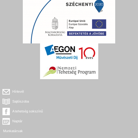
Hírlevél
Sajtószoba
A tehetség sokszínű
Naptár
Munkatársak