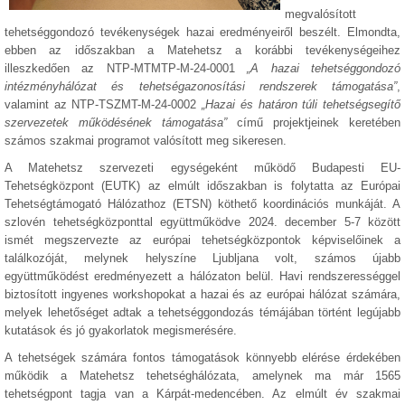
megvalósított
tehetséggondozó tevékenységek hazai eredményeiről beszélt. Elmondta,
ebben az időszakban a Matehetsz a korábbi tevékenységeihez
illeszkedően az NTP-MTMTP-M-24-0001
„A hazai tehetséggondozó
intézményhálózat és tehetségazonosítási rendszerek támogatása”
,
valamint az NTP-TSZMT-M-24-0002
„Hazai és határon túli tehetségsegítő
szervezetek működésének támogatása”
című projektjeinek keretében
számos szakmai programot valósított meg sikeresen.
A Matehetsz szervezeti egységeként működő Budapesti EU-
Tehetségközpont (EUTK) az elmúlt időszakban is folytatta az Európai
Tehetségtámogató Hálózathoz (ETSN) köthető koordinációs munkáját. A
szlovén tehetségközponttal együttműködve 2024. december 5-7 között
ismét megszervezte az európai tehetségközpontok képviselőinek a
találkozóját, melynek helyszíne Ljubljana volt, számos újabb
együttműködést eredményezett a hálózaton belül. Havi rendszerességgel
biztosított ingyenes workshopokat a hazai és az európai hálózat számára,
melyek lehetőséget adtak a tehetséggondozás témájában történt legújabb
kutatások és jó gyakorlatok megismerésére.
A tehetségek számára fontos támogatások könnyebb elérése érdekében
működik a Matehetsz tehetséghálózata, amelynek ma már 1565
tehetségpont tagja van a Kárpát-medencében. Az elmúlt év szakmai