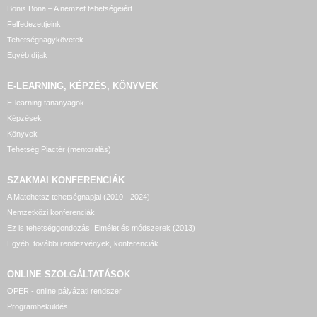
Bonis Bona – A nemzet tehetségeiért
Felfedezettjeink
Tehetségnagykövetek
Egyéb díjak
E-LEARNING, KÉPZÉS, KÖNYVEK
E-learning tananyagok
Képzések
Könyvek
Tehetség Piactér (mentorálás)
SZAKMAI KONFERENCIÁK
A Matehetsz tehetségnapjai (2010 - 2024)
Nemzetközi konferenciák
Ez is tehetséggondozás! Elmélet és módszerek (2013)
Egyéb, további rendezvények, konferenciák
ONLINE SZOLGÁLTATÁSOK
OPER - online pályázati rendszer
Programbeküldés