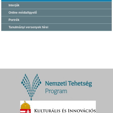
Interjúk
Online médiafigyelő
Portrék
Tanulmányi versenyek hírei