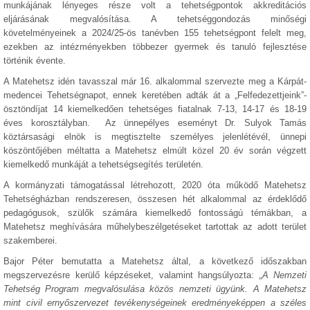
munkájának lényeges része volt a tehetségpontok akkreditációs
eljárásának megvalósítása. A tehetséggondozás minőségi
követelményeinek a 2024/25-ös tanévben 155 tehetségpont felelt meg,
ezekben az intézményekben többezer gyermek és tanuló fejlesztése
történik évente.
A Matehetsz idén tavasszal már 16. alkalommal szervezte meg a Kárpát-
medencei Tehetségnapot, ennek keretében adták át a „Felfedezettjeink”-
ösztöndíjat 14 kiemelkedően tehetséges fiatalnak 7-13, 14-17 és 18-19
éves korosztályban. Az ünnepélyes eseményt Dr. Sulyok Tamás
köztársasági elnök is megtisztelte személyes jelenlétévél, ünnepi
köszöntőjében méltatta a Matehetsz elmúlt közel 20 év során végzett
kiemelkedő munkáját a tehetségsegítés területén.
A kormányzati támogatással létrehozott, 2020 óta működő Matehetsz
Tehetségházban rendszeresen, összesen hét alkalommal az érdeklődő
pedagógusok, szülők számára kiemelkedő fontosságú témákban, a
Matehetsz meghívására műhelybeszélgetéseket tartottak az adott terület
szakemberei.
Bajor Péter bemutatta a Matehetsz által, a következő időszakban
megszervezésre kerülő képzéseket, valamint hangsúlyozta:
„A Nemzeti
Tehetség Program megvalósulása közös nemzeti ügyünk. A Matehetsz
mint civil ernyőszervezet tevékenységeinek eredményeképpen a széles