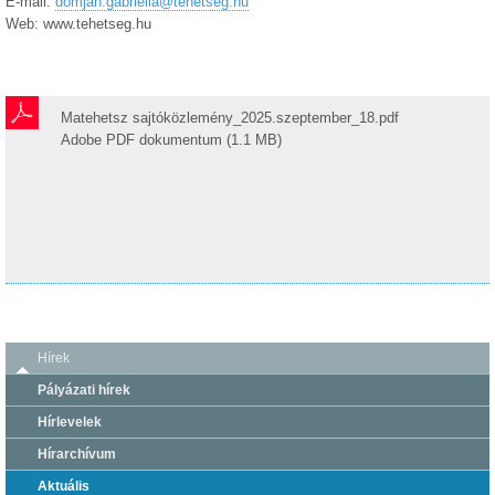
E-mail:
domjan.gabriella@tehetseg.hu
Web: www.tehetseg.hu
Matehetsz sajtóközlemény_2025.szeptember_18.pdf
Adobe PDF dokumentum (1.1 MB)
Hírek
Pályázati hírek
Hírlevelek
Hírarchívum
Aktuális