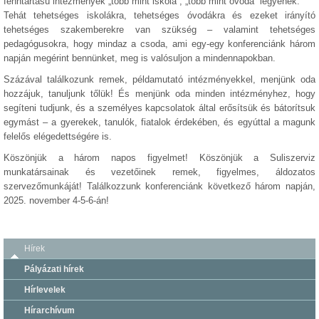
fenntartású intézmények „több mint iskola”, „több mint óvoda” legyenek.
Tehát tehetséges iskolákra, tehetséges óvodákra és ezeket irányító
tehetséges szakemberekre van szükség – valamint tehetséges
pedagógusokra, hogy mindaz a csoda, ami egy-egy konferenciánk három
napján megérint bennünket, meg is valósuljon a mindennapokban.
Százával találkozunk remek, példamutató intézményekkel, menjünk oda
hozzájuk, tanuljunk tőlük! És menjünk oda minden intézményhez, hogy
segíteni tudjunk, és a személyes kapcsolatok által erősítsük és bátorítsuk
egymást – a gyerekek, tanulók, fiatalok érdekében, és egyúttal a magunk
felelős elégedettségére is.
Köszönjük a három napos figyelmet! Köszönjük a Suliszerviz
munkatársainak és vezetőinek remek, figyelmes, áldozatos
szervezőmunkáját! Találkozzunk konferenciánk következő három napján,
2025. november 4-5-6-án!
Hírek
Pályázati hírek
Hírlevelek
Hírarchívum