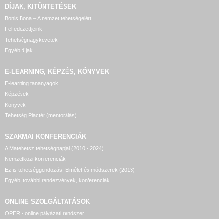
DÍJAK, KITÜNTETÉSEK
Bonis Bona – A nemzet tehetségeiért
Felfedezettjeink
Tehetségnagykövetek
Egyéb díjak
E-LEARNING, KÉPZÉS, KÖNYVEK
E-learning tananyagok
Képzések
Könyvek
Tehetség Piactér (mentorálás)
SZAKMAI KONFERENCIÁK
A Matehetsz tehetségnapjai (2010 - 2024)
Nemzetközi konferenciák
Ez is tehetséggondozás! Elmélet és módszerek (2013)
Egyéb, további rendezvények, konferenciák
ONLINE SZOLGÁLTATÁSOK
OPER - online pályázati rendszer