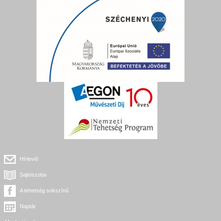
Hírlevél
Sajtószoba
A tehetség sokszínű
Naptár