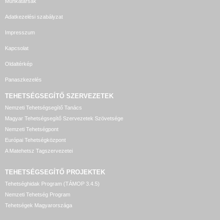
Munkatársak
Adatkezelési szabályzat
Impresszum
Kapcsolat
Oldaltérkép
Panaszkezelés
TEHETSÉGSEGÍTŐ SZERVEZETEK
Nemzeti Tehetségsegítő Tanács
Magyar Tehetségsegítő Szervezetek Szövetsége
Nemzeti Tehetségpont
Európai Tehetségközpont
A Matehetsz Tagszervezetei
TEHETSÉGSEGÍTŐ
PROJEKTEK
Tehetséghidak Program (TÁMOP 3.4.5)
Nemzeti Tehetség Program
Tehetségek Magyarországa