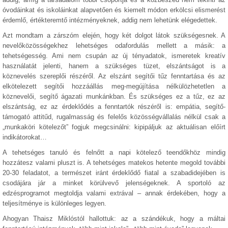
óvodáinkat és iskoláinkat alapvetően és kiemelt módon erkölcsi elismerést
érdemlő, értékteremtő intézményeknek, addig nem lehetünk elégedettek.
Azt mondtam a zárszóm elején, hogy két dolgot látok szükségesnek. A
nevelőközösségekhez lehetséges odafordulás mellett a másik: a
tehetségesség. Ami nem csupán az új tényadatok, ismeretek kreatív
használatát jelenti, hanem a szükséges tüzet, elszántságot is a
köznevelés szereplői részéről. Az elszánt segítői tűz fenntartása és az
elkötelezett segítői hozzáállás meg-megújítása nélkülözhetetlen a
köznevelői, segítő ágazati munkánkban. És szükséges ez a tűz, ez az
elszántság, ez az érdeklődés a fenntartók részéről is: empátia, segítő-
támogató attitűd, rugalmasság és felelős közösségvállalás nélkül csak a
„munkaköri kötelezőt” fogjuk megcsinálni: kipipáljuk az aktuálisan előírt
indikátorokat…
A tehetséges tanuló és felnőtt a napi kötelező teendőkhöz mindig
hozzátesz valami pluszt is. A tehetséges matekos hetente megold további
20-30 feladatot, a természet iránt érdeklődő fiatal a szabadidejében is
csodájára jár a minket körülvevő jelenségeknek. A sportoló az
edzésprogramot megtoldja valami extrával – annak érdekében, hogy a
teljesítménye is különleges legyen.
Ahogyan Thaisz Miklóstól hallottuk: az a szándékuk, hogy a máltai