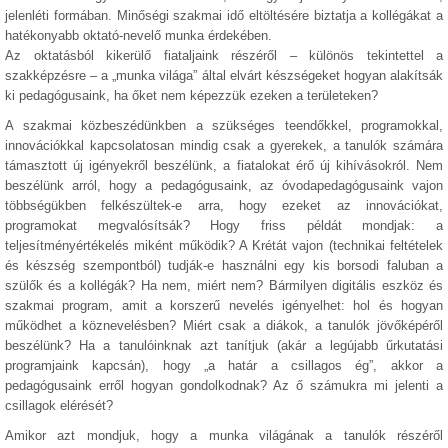
jelenléti formában. Minőségi szakmai idő eltöltésére biztatja a kollégákat a
hatékonyabb oktató-nevelő munka érdekében.
Az oktatásból kikerülő fiataljaink részéről – különös tekintettel a
szakképzésre – a „munka világa” által elvárt készségeket hogyan alakítsák
ki pedagógusaink, ha őket nem képezzük ezeken a területeken?
A szakmai közbeszédünkben a szükséges teendőkkel, programokkal,
innovációkkal kapcsolatosan mindig csak a gyerekek, a tanulók számára
támasztott új igényekről beszélünk, a fiatalokat érő új kihívásokról. Nem
beszélünk arról, hogy a pedagógusaink, az óvodapedagógusaink vajon
többségükben felkészültek-e arra, hogy ezeket az innovációkat,
programokat megvalósítsák? Hogy friss példát mondjak: a
teljesítményértékelés miként működik? A Krétát vajon (technikai feltételek
és készség szempontból) tudják-e használni egy kis borsodi faluban a
szülők és a kollégák? Ha nem, miért nem? Bármilyen digitális eszköz és
szakmai program, amit a korszerű nevelés igényelhet: hol és hogyan
működhet a köznevelésben? Miért csak a diákok, a tanulók jövőképéről
beszélünk? Ha a tanulóinknak azt tanítjuk (akár a legújabb űrkutatási
programjaink kapcsán), hogy „a határ a csillagos ég”, akkor a
pedagógusaink erről hogyan gondolkodnak? Az ő számukra mi jelenti a
csillagok elérését?
Amikor azt mondjuk, hogy a munka világának a tanulók részéről