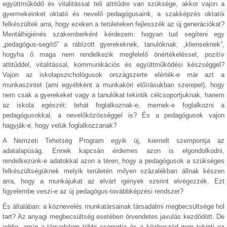
együttműködő és vitalitással teli attitűdre van szüksége, akkor vajon a
gyermekeinket oktató és nevelő pedagógusaink, a szakképzés oktatói
felkészültek arra, hogy ezeken a területeken fejlesszék az új generációkat?
Mentálhigiénés szakemberként kérdezem: hogyan tud segíteni egy
„pedagógus-segítő” a rábízott gyerekeknek, tanulóknak, „klienseknek”,
hogyha ő maga nem rendelkezik megfelelő önértékeléssel, pozitív
attitűddel, vitalitással, kommunikációs és együttműködési készséggel?
Vajon az iskolapszichológusok országszerte elérték-e már azt a
munkaszintet (ami egyébként a munkaköri előírásukban szerepel), hogy
nem csak a gyerekeket vagy a tanulókat tekintik célcsoportjuknak, hanem
az iskola egészét: tehát foglalkoznak-e, mernek-e foglalkozni a
pedagógusokkal, a nevelőközösséggel is? És a pedagógusok vajon
hagyják-e, hogy velük foglalkozzanak?
A Nemzeti Tehetség Program egyik új, kiemelt szempontja az
adatalapúság. Ennek kapcsán érdemes azon is elgondolkodni,
rendelkezünk-e adatokkal azon a téren, hogy a pedagógusok a szükséges
felkészültségüknek melyik területén milyen százalékban állnak készen
arra, hogy a munkájukat az elvárt igények szerint elvégezzék. Ezt
figyelembe veszi-e az új pedagógus-továbbképzési rendszer?
És általában: a köznevelés munkatársainak társadalmi megbecsültsége hol
tart? Az anyagi megbecsültség esetében örvendetes javulás kezdődött. De
addig, amíg a társadalom többi csoportja és a közbeszéd nem tekinti az