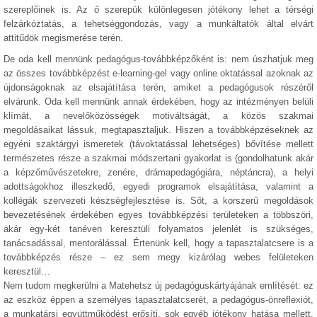
szereplőinek is. Az ő szerepük különlegesen jótékony lehet a térségi
felzárkóztatás, a tehetséggondozás, vagy a munkáltatók által elvárt
attitűdök megismerése terén.
De oda kell mennünk pedagógus-továbbképzőként is: nem úszhatjuk meg
az összes továbbképzést e-learning-gel vagy online oktatással azoknak az
újdonságoknak az elsajátítása terén, amiket a pedagógusok részéről
elvárunk. Oda kell mennünk annak érdekében, hogy az intézményen belüli
klímát, a nevelőközösségek motiváltságát, a közös szakmai
megoldásaikat lássuk, megtapasztaljuk. Hiszen a továbbképzéseknek az
egyéni szaktárgyi ismeretek (távoktatással lehetséges) bővítése mellett
természetes része a szakmai módszertani gyakorlat is (gondolhatunk akár
a képzőművészetekre, zenére, drámapedagógiára, néptáncra), a helyi
adottságokhoz illeszkedő, egyedi programok elsajátítása, valamint a
kollégák szervezeti készségfejlesztése is. Sőt, a korszerű megoldások
bevezetésének érdekében egyes továbbképzési területeken a többszöri,
akár egy-két tanéven keresztüli folyamatos jelenlét is szükséges,
tanácsadással, mentorálással. Értenünk kell, hogy a tapasztalatcsere is a
továbbképzés része – ez sem megy kizárólag webes felületeken
keresztül…
Nem tudom megkerülni a Matehetsz új pedagóguskártyájának említését: ez
az eszköz éppen a személyes tapasztalatcserét, a pedagógus-önreflexiót,
a munkatársi együttműködést erősíti, sok egyéb jótékony hatása mellett,