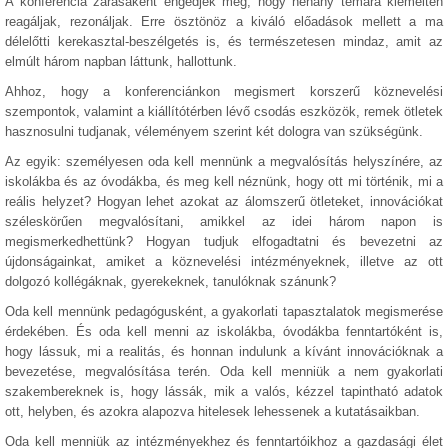
A konferencia zárásaként engedjék meg, hogy néhány témára kiemelten
reagáljak, rezonáljak. Erre ösztönöz a kiváló előadások mellett a ma
délelőtti kerekasztal-beszélgetés is, és természetesen mindaz, amit az
elmúlt három napban láttunk, hallottunk.
Ahhoz, hogy a konferenciánkon megismert korszerű köznevelési
szempontok, valamint a kiállítótérben lévő csodás eszközök, remek ötletek
hasznosulni tudjanak, véleményem szerint két dologra van szükségünk.
Az egyik: személyesen oda kell mennünk a megvalósítás helyszínére, az
iskolákba és az óvodákba, és meg kell néznünk, hogy ott mi történik, mi a
reális helyzet? Hogyan lehet azokat az álomszerű ötleteket, innovációkat
széleskörűen megvalósítani, amikkel az idei három napon is
megismerkedhettünk? Hogyan tudjuk elfogadtatni és bevezetni az
újdonságainkat, amiket a köznevelési intézményeknek, illetve az ott
dolgozó kollégáknak, gyerekeknek, tanulóknak szánunk?
Oda kell mennünk pedagógusként, a gyakorlati tapasztalatok megismerése
érdekében. És oda kell menni az iskolákba, óvodákba fenntartóként is,
hogy lássuk, mi a realitás, és honnan indulunk a kívánt innovációknak a
bevezetése, megvalósítása terén. Oda kell menniük a nem gyakorlati
szakembereknek is, hogy lássák, mik a valós, kézzel tapintható adatok
ott, helyben, és azokra alapozva hitelesek lehessenek a kutatásaikban.
Oda kell menniük az intézményekhez és fenntartóikhoz a gazdasági élet