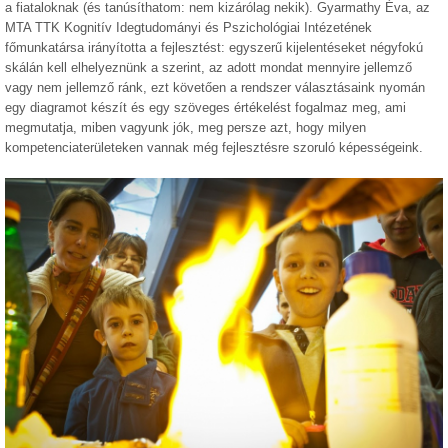
a fiataloknak (és tanúsíthatom: nem kizárólag nekik). Gyarmathy Éva, az
MTA TTK Kognitív Idegtudományi és Pszichológiai Intézetének
főmunkatársa irányította a fejlesztést: egyszerű kijelentéseket négyfokú
skálán kell elhelyeznünk a szerint, az adott mondat mennyire jellemző
vagy nem jellemző ránk, ezt követően a rendszer választásaink nyomán
egy diagramot készít és egy szöveges értékelést fogalmaz meg, ami
megmutatja, miben vagyunk jók, meg persze azt, hogy milyen
kompetenciaterületeken vannak még fejlesztésre szoruló képességeink.