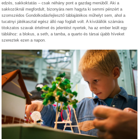
edzés, sakkoktatás – csak néhány pont a gazdag menüből. Aki a
sakkozóknál megfordult, bizonyára nem hagyta ki semmi pénzért a
szomszédos Gondolkodásfejlesztő táblajátékos műhelyt sem, ahol a
tucatnyi játékasztal egész álló nap foglalt volt. A kívülállók számára
titokzatos szavak értelmet és jelentést nyertek, ha az ember leült egy
táblához: a blokus, a seth, a tamba, a quarto és társai újabb híveket
szereztek ezen a napon.