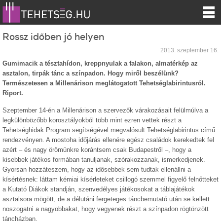
Rossz időben jó helyen
2013. szeptember 16.
Gumimacik a tésztahídon, kreppnyulak a falakon, almatérkép az
asztalon, tirpák tánc a színpadon. Hogy miről beszélünk?
Természetesen a Millenárison meglátogatott Tehetséglabirintusról.
Riport.
Szeptember 14-én a Millenárison a szervezők várakozásait felülmúlva a
legkülönbözőbb korosztályokból több mint ezren vettek részt a
Tehetséghidak Program segítségével megvalósult Tehetséglabirintus című
rendezvényen. A mostoha időjárás ellenére egész családok kerekedtek fel
azért – és nagy örömünkre korántsem csak Budapestről –, hogy a
kisebbek játékos formában tanuljanak, szórakozzanak, ismerkedjenek.
Gyorsan hozzáteszem, hogy az idősebbek sem tudtak ellenállni a
kísértésnek: láttam kémiai kísérleteket csillogó szemmel figyelő felnőtteket
a Kutató Diákok standján, szenvedélyes játékosokat a táblajátékok
asztalsora mögött, de a délutáni fergeteges táncbemutató után se kellett
noszogatni a nagyobbakat, hogy vegyenek részt a színpadon rögtönzött
táncházban.