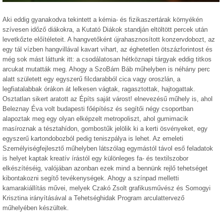
Aki eddig gyanakodva tekintett a kémia- és fizikaszertárak környékén
szívesen időző diákokra, a Kutató Diákok standján eltöltött percek után
levetkőzte előítéleteit. A hangvetőként újrahasznosított konzervdobozt, az
egy tál vízben hangvillával kavart vihart, az éghetetlen ötszázforintost és
még sok mást láttunk itt: a csodálatosan hétköznapi tárgyak eddig titkos
arcukat mutatták meg. Ahogy a SzoBám Báb műhelyben is néhány perc
alatt született egy egyszerű filcdarabból cica vagy oroszlán, a
legfiatalabbak órákon át lelkesen vágtak, ragasztottak, hajtogattak.
Osztatlan sikert aratott az Építs saját várost! elnevezésű műhely is, ahol
Beleznay Éva volt budapesti főépítész és segítői négy csoportban
alapoztak meg egy olyan elképzelt metropoliszt, ahol gumimacik
masíroznak a tésztahídon, gombostűk jelölik ki a kerti ösvényeket, egy
egyszerű kartondobozból pedig teniszpálya is lehet. Az emeleti
Személyiségfejlesztő műhelyben látszólag egymástól távol eső feladatok
is helyet kaptak kreatív írástól egy különleges fa- és textilszobor
elkészítéséig, valójában azonban ezek mind a bennünk rejlő tehetséget
kibontakozni segítő tevékenységek. Ahogy a színpad melletti
kamarakiállítás művei, melyek Czakó Zsolt grafikusművész és Somogyi
Krisztina irányításával a Tehetséghidak Program arculattervező
műhelyében készültek.