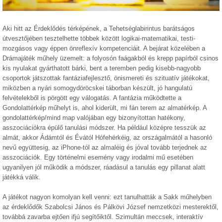
Aki hitt az Érdeklődés térképének, a Tehetséglabirintus barátságos
útvesztőjében tesztelhette többek között logikai-matematikai, testi-
mozgásos vagy éppen önreflexív kompetenciáit. A bejárat közelében a
Drámajáték műhely üzemelt: a folyosón faágakból és krepp papírból csinos
kis nyulakat gyárthatott bárki, bent a teremben pedig kisebb-nagyobb
csoportok játszottak fantáziafejlesztő, önismereti és szituatív játékokat,
miközben a nyári somogydöröcskei táborban készült, jó hangulatú
felvételekből is pörgött egy válogatás. A fantázia működtette a
Gondolattérkép műhelyt is, ahol kiderült, mi fán terem az almatérkép. A
gondolattérkép/mind map valójában egy bizonyítottan hatékony,
asszociációkra épülő tanulási módszer. Ha például középre tesszük az
almát, akkor Ádámtól és Évától Hófehérkéig, az országalmától a hasonló
nevű együttesig, az iPhone-tól az almaléig és jóval tovább terjednek az
asszociációk. Egy történelmi esemény vagy irodalmi mű esetében
ugyanilyen jól működik a módszer, ráadásul a tanulás egy pillanat alatt
játékká válik.
A játékot nagyon komolyan kell venni: ezt tanulhatták a Sakk műhelyben
az érdeklődők Szabolcsi János és Pálkövi József nemzetközi mesterektől,
továbbá zavarba ejtően ifjú segítőiktől. Szimultán meccsek, interaktív