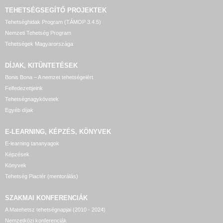
TEHETSÉGSEGÍTŐ
PROJEKTEK
Tehetséghidak Program (TÁMOP 3.4.5)
Nemzeti Tehetség Program
Tehetségek Magyarországa
DÍJAK, KITÜNTETÉSEK
Bonis Bona – A nemzet tehetségeiért
Felfedezettjeink
Tehetségnagykövetek
Egyéb díjak
E-LEARNING, KÉPZÉS, KÖNYVEK
E-learning tananyagok
Képzések
Könyvek
Tehetség Piactér (mentorálás)
SZAKMAI KONFERENCIÁK
A Matehetsz tehetségnapjai (2010 - 2024)
Nemzetközi konferenciák