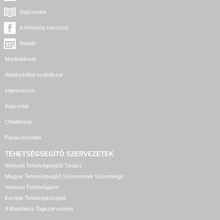
Sajtószoba
A tehetség sokszínű
Naptár
Munkatársak
Adatkezelési szabályzat
Impresszum
Kapcsolat
Oldaltérkép
Panaszkezelés
TEHETSÉGSEGÍTŐ SZERVEZETEK
Nemzeti Tehetségsegítő Tanács
Magyar Tehetségsegítő Szervezetek Szövetsége
Nemzeti Tehetségpont
Európai Tehetségközpont
A Matehetsz Tagszervezetei