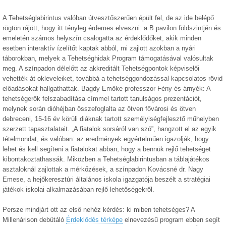
A Tehetséglabirintus valóban útvesztőszerűen épült fel, de az ide belépő
rögtön rájött, hogy itt tényleg érdemes elveszni: a B pavilon földszintjén és
emeletén számos helyszín csalogatta az érdeklődőket, akik minden
esetben interaktív ízelítőt kaptak abból, mi zajlott azokban a nyári
táborokban, melyek a Tehetséghidak Program támogatásával valósultak
meg. A színpadon délelőtt az akkreditált Tehetségpontok képviselői
vehették át okleveleiket, továbbá a tehetséggondozással kapcsolatos rövid
előadásokat hallgathattak. Bagdy Emőke professzor Fény és árnyék: A
tehetségerők felszabadítása címmel tartott tanulságos prezentációt,
melynek során dióhéjban összefoglalta az ötven fővárosi és ötven
debreceni, 15-16 év körüli diáknak tartott személyiségfejlesztő műhelyben
szerzett tapasztalatait. „A fiatalok sorsáról van szó”, hangzott el az egyik
tételmondat, és valóban: az eredmények egyértelműen igazolják, hogy
lehet és kell segíteni a fiatalokat abban, hogy a bennük rejlő tehetséget
kibontakoztathassák. Miközben a Tehetséglabirintusban a táblajátékos
asztaloknál zajlottak a mérkőzések, a színpadon Kovácsné dr. Nagy
Emese, a hejőkeresztúri általános iskola igazgatója beszélt a stratégiai
játékok iskolai alkalmazásában rejlő lehetőségekről.
Persze mindjárt ott az első nehéz kérdés: ki miben tehetséges? A
Millenárison debütáló
Érdeklődés térképe
elnevezésű program ebben segít