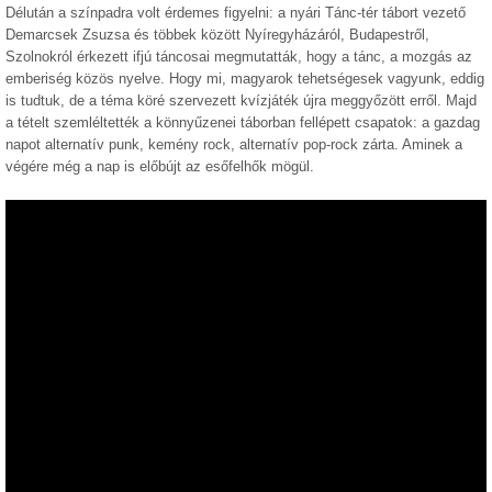
Délután a színpadra volt érdemes figyelni: a nyári Tánc-tér tábort vezető
Demarcsek Zsuzsa és többek között Nyíregyházáról, Budapestről,
Szolnokról érkezett ifjú táncosai megmutatták, hogy a tánc, a mozgás az
emberiség közös nyelve. Hogy mi, magyarok tehetségesek vagyunk, eddig
is tudtuk, de a téma köré szervezett kvízjáték újra meggyőzött erről. Majd
a tételt szemléltették a könnyűzenei táborban fellépett csapatok: a gazdag
napot alternatív punk, kemény rock, alternatív pop-rock zárta. Aminek a
végére még a nap is előbújt az esőfelhők mögül.