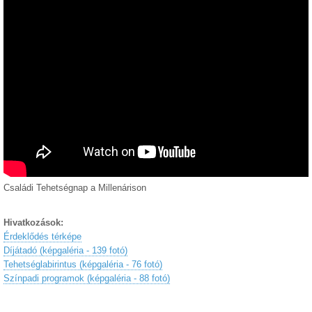
Családi Tehetségnap a Millenárison
Hivatkozások:
Érdeklődés térképe
Díjátadó (képgaléria - 139 fotó)
Tehetséglabirintus (képgaléria - 76 fotó)
Színpadi programok (képgaléria - 88 fotó)