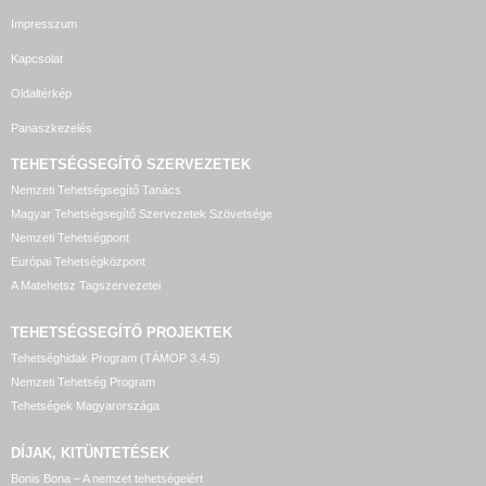
Impresszum
Kapcsolat
Oldaltérkép
Panaszkezelés
TEHETSÉGSEGÍTŐ SZERVEZETEK
Nemzeti Tehetségsegítő Tanács
Magyar Tehetségsegítő Szervezetek Szövetsége
Nemzeti Tehetségpont
Európai Tehetségközpont
A Matehetsz Tagszervezetei
TEHETSÉGSEGÍTŐ
PROJEKTEK
Tehetséghidak Program (TÁMOP 3.4.5)
Nemzeti Tehetség Program
Tehetségek Magyarországa
DÍJAK, KITÜNTETÉSEK
Bonis Bona – A nemzet tehetségeiért