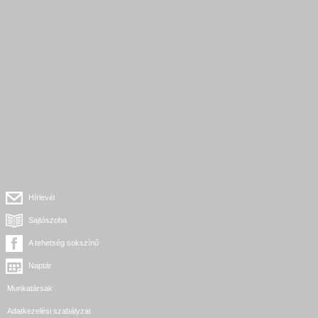
Hírlevél
Sajtószoba
A tehetség sokszínű
Naptár
Munkatársak
Adatkezelési szabályzat