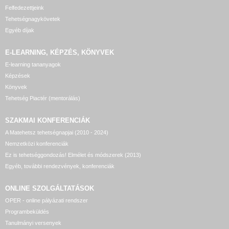
Felfedezettjeink
Tehetségnagykövetek
Egyéb díjak
E-LEARNING, KÉPZÉS, KÖNYVEK
E-learning tananyagok
Képzések
Könyvek
Tehetség Piactér (mentorálás)
SZAKMAI KONFERENCIÁK
A Matehetsz tehetségnapjai (2010 - 2024)
Nemzetközi konferenciák
Ez is tehetséggondozás! Elmélet és módszerek (2013)
Egyéb, további rendezvények, konferenciák
ONLINE SZOLGÁLTATÁSOK
OPER - online pályázati rendszer
Programbeküldés
Tanulmányi versenyek