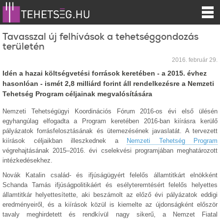
Tavasszal új felhívások a tehetséggondozás
területén
2016. február 29.
Idén a hazai költségvetési források keretében - a 2015. évhez
hasonlóan - ismét 2,8 milliárd forint áll rendelkezésre a Nemzeti
Tehetség Program céljainak megvalósítására
Nemzeti Tehetségügyi Koordinációs Fórum 2016-os évi első ülésén
egyhangúlag elfogadta a Program keretében 2016-ban kiírásra kerülő
pályázatok forrásfelosztásának és ütemezésének javaslatát. A tervezett
kiírások céljaikban illeszkednek a
Nemzeti Tehetség Program
végrehajtásának 2015–2016. évi cselekvési programjában meghatározott
intézkedésekhez.
Novák Katalin család- és ifjúságügyért felelős államtitkárt elnökként
Schanda Tamás ifjúságpolitikáért és esélyteremtésért felelős helyettes
államtitkár helyettesítette, aki beszámolt az előző évi pályázatok eddigi
eredményeiről, és a kiírások közül is kiemelte az újdonságként először
tavaly meghirdetett és rendkívül nagy sikerű, a Nemzet Fiatal