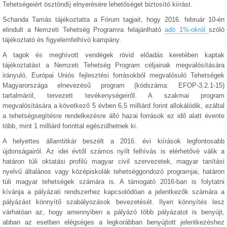
Tehetségeiért ösztöndíj elnyerésére lehetőséget biztosító kiírást.
Schanda Tamás tájékoztatta a Fórum tagjait, hogy 2016. február 10-én
elindult a Nemzeti Tehetség Programra felajánlható
adó 1%-okról
szóló
tájékoztató és figyelemfelhívó kampány.
A tagok és meghívott vendégek rövid előadás keretében kaptak
tájékoztatást a Nemzeti Tehetség Program céljainak megvalósítására
irányuló, Európai Uniós fejlesztési forrásokból megvalósuló Tehetségek
Magyarországa elnevezésű program (kódszáma: EFOP-3.2.1-15)
tartalmáról, tervezett tevékenységeiről. A szakmai program
megvalósítására a következő 5 évben 6,5 milliárd forint allokálódik, ezáltal
a tehetségsegítésre rendelkezésre álló hazai források ez idő alatt évente
több, mint 1 milliárd forinttal egészülhetnek ki.
A helyettes államtitkár beszélt a 2016. évi kiírások legfontosabb
újdonságairól. Az idei évtől számos nyílt felhívás is elérhetővé válik a
határon túli oktatási profilú magyar civil szervezetek, magyar tanítási
nyelvű általános vagy középiskolák tehetséggondozó programjai, határon
túli magyar tehetségek számára is. A támogató 2016-ban is folytatni
kívánja a pályázati rendszerhez kapcsolódóan a jelentkezők számára a
pályázást könnyítő szabályozások bevezetését. Ilyen könnyítés lesz
várhatóan az, hogy amennyiben a pályázó több pályázatot is benyújt,
abban az esetben elégséges a legkorábban benyújtott jelentkezéshez