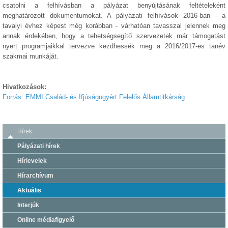
csatolni a felhívásban a pályázat benyújtásának feltételeként
meghatározott dokumentumokat. A pályázati felhívások 2016-ban - a
tavalyi évhez képest még korábban - várhatóan tavasszal jelennek meg
annak érdekében, hogy a tehetségsegítő szervezetek már támogatást
nyert programjaikkal tervezve kezdhessék meg a 2016/2017-es tanév
szakmai munkáját.
Hivatkozások:
Forrás: EMMI Család- és Ifjúságügyért Felelős Államtitkárság
Hírek
Pályázati hírek
Hírlevelek
Hírarchívum
Aktuális
Interjúk
Online médiafigyelő