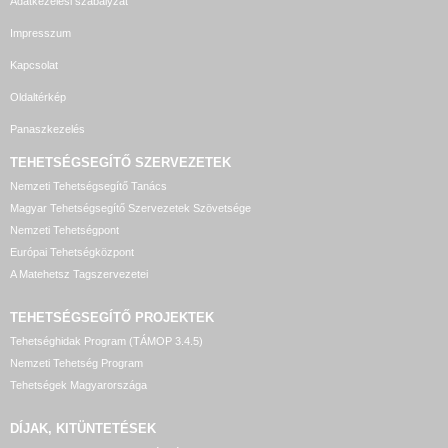
Adatkezelési szabályzat
Impresszum
Kapcsolat
Oldaltérkép
Panaszkezelés
TEHETSÉGSEGÍTŐ SZERVEZETEK
Nemzeti Tehetségsegítő Tanács
Magyar Tehetségsegítő Szervezetek Szövetsége
Nemzeti Tehetségpont
Európai Tehetségközpont
A Matehetsz Tagszervezetei
TEHETSÉGSEGÍTŐ
PROJEKTEK
Tehetséghidak Program (TÁMOP 3.4.5)
Nemzeti Tehetség Program
Tehetségek Magyarországa
DÍJAK, KITÜNTETÉSEK