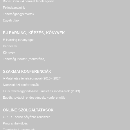
Bonis Bona – A nemzet tehetségeiért
Felfedezettjeink
Tehetségnagykövetek
Egyéb díjak
E-LEARNING, KÉPZÉS, KÖNYVEK
E-learning tananyagok
Képzések
Könyvek
Tehetség Piactér (mentorálás)
SZAKMAI KONFERENCIÁK
A Matehetsz tehetségnapjai (2010 - 2024)
Nemzetközi konferenciák
Ez is tehetséggondozás! Elmélet és módszerek (2013)
Egyéb, további rendezvények, konferenciák
ONLINE SZOLGÁLTATÁSOK
OPER - online pályázati rendszer
Programbeküldés
Tanulmányi versenyek