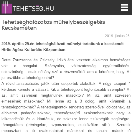
Tehetséghálózatos műhelybeszélgetés
Kecskeméten
2019. június 26.
2019. április 25-én tehetséghálózati műhelyt tartottunk a kecskeméti
Hírös Agóra Kulturális Központban
Detre Zsuzsanna és Csicsely Ildikó által vezetett alkalmon bensőséges
volt a hangulat. Szárnyalás, változatosság, együttműködés,
sokszínűség….csak néhány szó a részvevőktől arra a kérdésre, hogy Mi
jut eszükbe a tehetségpontról?
A rövid asszociációs játék után csoportok alakultak. A négy csoport 4
kérdésre kereste a választ: Kik a tehetségpont legfontosabb szereplői? Mi
az, amit szívesen megtanulnék másoktól? Mi az, amit szívesen
elmesélnék másoknak? Mi lenne az a 3 dolog, amit kívánnék a
tehetségpontoknak? A tehetségpontok rengeteg szereplővel dolgoznak, az
elhivatott pedagógusoknak, tehetségsegítő szakembereknek nagy a
lelkesedésük és a kitartásuk, de sokszor lenne szükségük segítségre,
támogatásra (tréningekre, szponzorokra, eszközökre…stb.) Szeretik
megosztani a jó gyakorlataikat másokkal és tanulni mások jó