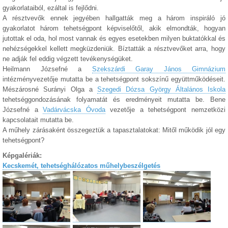
gyakorlataiból, ezáltal is fejlődni.
A résztvevők ennek jegyében hallgatták meg a három inspiráló jó
gyakorlatot három tehetségpont képviselőtől, akik elmondták, hogyan
jutottak el oda, hol most vannak és egyes esetekben milyen buktatókkal és
nehézségekkel kellett megküzdeniük. Bíztatták a résztvevőket arra, hogy
ne adják fel eddig végzett tevékenységüket.
Heilmann Józsefné a
Szekszárdi Garay János Gimnázium
intézményvezetője mutatta be a tehetségpont sokszínű együttműködéseit.
Mészárosné Surányi Olga a
Szegedi Dózsa György Általános Iskola
tehetséggondozásának folyamatát és eredményeit mutatta be. Bene
Józsefné a
Vadárvácska Óvoda
vezetője a tehetségpont nemzetközi
kapcsolatait mutatta be.
A műhely zárásaként összegeztük a tapasztalatokat: Mitől működik jól egy
tehetségpont?
Képgalériák:
Kecskemét, tehetséghálózatos műhelybeszélgetés