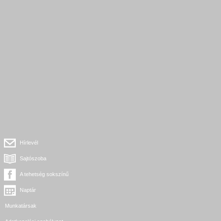
Hírlevél
Sajtószoba
A tehetség sokszínű
Naptár
Munkatársak