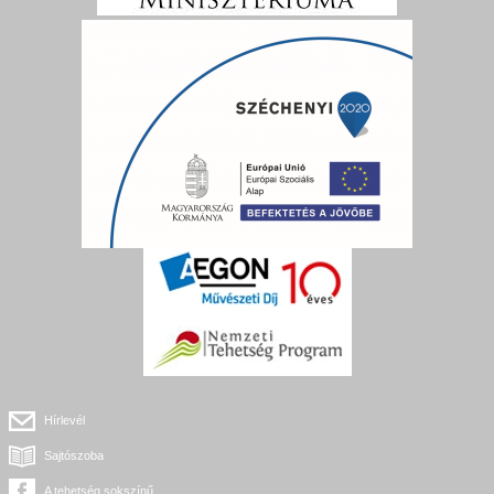
Hírlevél
Sajtószoba
A tehetség sokszínű