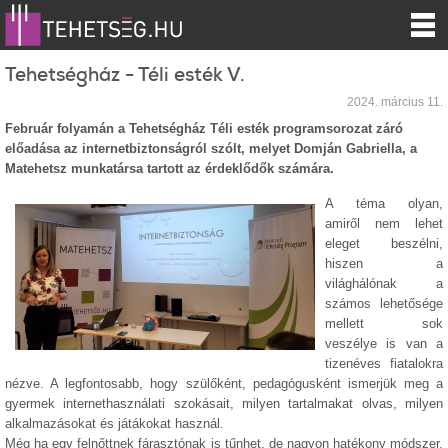
Tehetségház - Téli esték V.
2024. március 11.
Február folyamán a Tehetségház Téli esték programsorozat záró
előadása az internetbiztonságról szólt, melyet Domján Gabriella, a
Matehetsz munkatársa tartott az érdeklődők számára.
A téma olyan,
amiről nem lehet
eleget beszélni,
hiszen a
világhálónak a
számos lehetősége
mellett sok
veszélye is van a
tizenéves fiatalokra
nézve. A legfontosabb, hogy szülőként, pedagógusként ismerjük meg a
gyermek internethasználati szokásait, milyen tartalmakat olvas, milyen
alkalmazásokat és játákokat használ.
Még ha egy felnőttnek fárasztónak is tűnhet, de nagyon hatékony módszer,