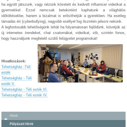
ha együtt játszunk, vagy nézünk követett és kedvelt influencer videókat a
gyermekkel. Ezzel nemcsak betekintést kaphatunk a világhálós
időtöltésekbe, hanem a bizalmat is erősíthetjük a gyerekben. Ha esetleg
támadás éri (cyberbullying), nagyobb eséllyel fog őszintén jelezni nekünk.
A legfontosabb lehetőségünk tehát ha folyamatosan fejlődünk, követjük az
új internetes trendeket, chat csatornákat, videókat, stb, szintén fonos,
hogy használjunk megfelelő szülői felügyelet programokat!
Hivatkozások:
Tehetségház -Téli
esték
Tehetségház - Téli
esték II.
Tehetségház - Téli esték III.
Tehetségház - Téli esték IV.
Hírek
Pályázati hírek