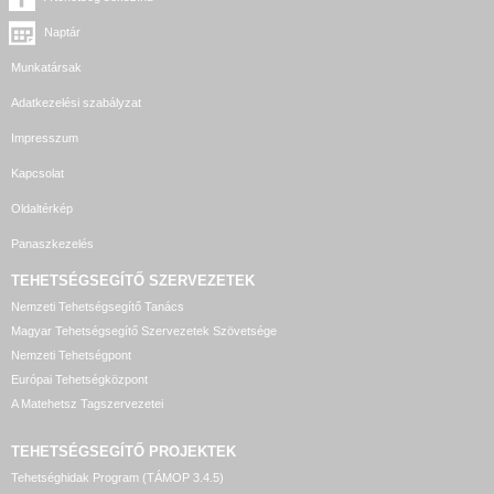
Naptár
Munkatársak
Adatkezelési szabályzat
Impresszum
Kapcsolat
Oldaltérkép
Panaszkezelés
TEHETSÉGSEGÍTŐ SZERVEZETEK
Nemzeti Tehetségsegítő Tanács
Magyar Tehetségsegítő Szervezetek Szövetsége
Nemzeti Tehetségpont
Európai Tehetségközpont
A Matehetsz Tagszervezetei
TEHETSÉGSEGÍTŐ
PROJEKTEK
Tehetséghidak Program (TÁMOP 3.4.5)