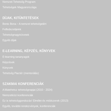
Nemzeti Tehetség Program
Tehetségek Magyarországa
DÍJAK, KITÜNTETÉSEK
Bonis Bona – A nemzet tehetségeiért
Felfedezettjeink
Tehetségnagykövetek
Egyéb díjak
E-LEARNING, KÉPZÉS, KÖNYVEK
E-learning tananyagok
Képzések
Könyvek
Tehetség Piactér (mentorálás)
SZAKMAI KONFERENCIÁK
A Matehetsz tehetségnapjai (2010 - 2024)
Nemzetközi konferenciák
Ez is tehetséggondozás! Elmélet és módszerek (2013)
Egyéb, további rendezvények, konferenciák