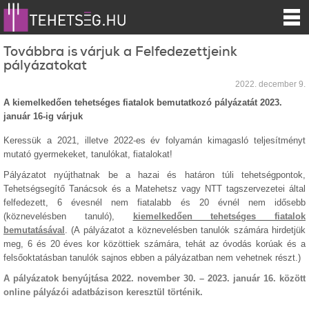
Továbbra is várjuk a Felfedezettjeink
pályázatokat
2022. december 9.
A kiemelkedően tehetséges fiatalok bemutatkozó pályázatát 2023.
január 16-ig várjuk
Keressük a 2021, illetve 2022-es év folyamán kimagasló teljesítményt
mutató gyermekeket, tanulókat, fiatalokat!
Pályázatot nyújthatnak be a hazai és határon túli tehetségpontok,
Tehetségsegítő Tanácsok és a Matehetsz vagy NTT tagszervezetei által
felfedezett, 6 évesnél nem fiatalabb és 20 évnél nem idősebb
(köznevelésben tanuló),
kiemelkedően tehetséges fiatalok
bemutatásával
. (A pályázatot a köznevelésben tanulók számára hirdetjük
meg, 6 és 20 éves kor közöttiek számára, tehát az óvodás korúak és a
felsőoktatásban tanulók sajnos ebben a pályázatban nem vehetnek részt.)
A pályázatok benyújtása 2022. november 30. – 2023. január 16. között
online pályázói adatbázison keresztül történik.