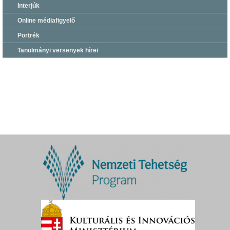
Interjúk
Online médiafigyelő
Portrék
Tanulmányi versenyek hírei