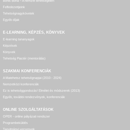
Bonis Bona – A nemzet tehetségeiért
Felfedezettjeink
Tehetségnagykövetek
Egyéb díjak
E-LEARNING, KÉPZÉS, KÖNYVEK
E-learning tananyagok
Képzések
Könyvek
Tehetség Piactér (mentorálás)
SZAKMAI KONFERENCIÁK
A Matehetsz tehetségnapjai (2010 - 2024)
Nemzetközi konferenciák
Ez is tehetséggondozás! Elmélet és módszerek (2013)
Egyéb, további rendezvények, konferenciák
ONLINE SZOLGÁLTATÁSOK
OPER - online pályázati rendszer
Programbeküldés
Tanulmányi versenyek