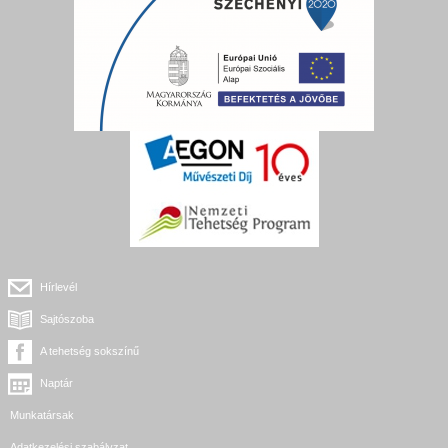
Hírlevél
Sajtószoba
A tehetség sokszínű
Naptár
Munkatársak
Adatkezelési szabályzat