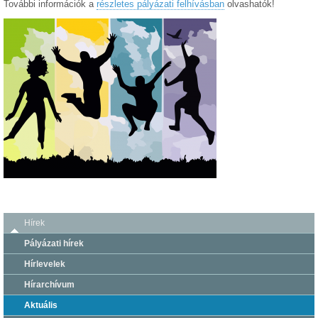
További információk a
részletes pályázati felhívásban
olvashatók!
Hírek
Pályázati hírek
Hírlevelek
Hírarchívum
Aktuális