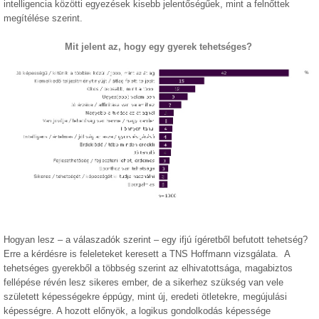
intelligencia közötti egyezések kisebb jelentőségűek, mint a felnőttek
megítélése szerint.
Mit jelent az, hogy egy gyerek tehetséges?
Hogyan lesz – a válaszadók szerint – egy ifjú ígéretből befutott tehetség?
Erre a kérdésre is feleleteket keresett a TNS Hoffmann vizsgálata. A
tehetséges gyerekből a többség szerint az elhivatottsága, magabiztos
fellépése révén lesz sikeres ember, de a sikerhez szükség van vele
született képességekre éppúgy, mint új, eredeti ötletekre, megújulási
képességre. A hozott előnyök, a logikus gondolkodás képessége