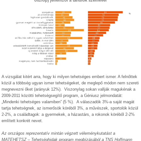
oszlop) jellemzői a tanulók szemével
A vizsgálat kitért arra, hogy ki milyen tehetséges embert ismer. A felnőttek
közül a többség ugyan ismer tehetségeket, de meglepő módon nem szereti
megnevezni őket (arányuk 12%). Viszonylag sokan vallják magukénak a
2009-2011 közötti tehetségsegítő program, a Géniusz jelmondatát:
„Mindenki tehetséges valamiben” (5 %). A válaszadók 3%-a saját magát
tartja tehetségnek, az ismerősök köréből 3%, a művészek, sportolók közül
2-2%, a családtagok: a gyermekek, a házastárs, a rokonok köréből 2-2%
említett konkrét nevet.
Az országos reprezentatív mintán végzett véleménykutatást a
MATEHETSZ – Tehetséghidak program megbízásából a TNS Hoffmann