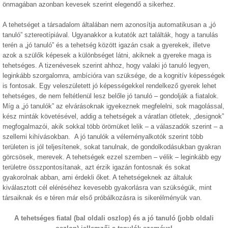
önmagában azonban kevesek szerint elegendő a sikerhez.
A tehetséget a társadalom általában nem azonosítja automatikusan a „jó
tanuló” sztereotípiával. Ugyanakkor a kutatók azt találták, hogy a tanulás
terén a „jó tanuló” és a tehetség között igazán csak a gyerekek, illetve
azok a szülők képesek a különbséget látni, akiknek a gyereke maga is
tehetséges. A tizenévesek szerint ahhoz, hogy valaki jó tanuló legyen,
leginkább szorgalomra, ambícióra van szüksége, de a kognitív képességek
is fontosak. Egy veleszületett jó képességekkel rendelkező gyerek lehet
tehetséges, de nem feltétlenül lesz belőle jó tanuló – gondolják a fiatalok.
Míg a „jó tanulók” az elvárásoknak igyekeznek megfelelni, sok magolással,
kész minták követésével, addig a tehetségek a váratlan ötletek, „designok”
megfogalmazói, akik sokkal több örömüket lelik – a válaszadók szerint – a
szellemi kihívásokban. A jó tanulók a véleményalkotók szerint több
területen is jól teljesítenek, sokat tanulnak, de gondolkodásukban gyakran
görcsösek, merevek. A tehetségek ezzel szemben – vélik – leginkább egy
területre összpontosítanak, azt érzik igazán fontosnak és sokat
gyakorolnak abban, ami érdekli őket. A tehetségeknek az általuk
kiválasztott cél eléréséhez kevesebb gyakorlásra van szükségük, mint
társaiknak és e téren már első próbálkozásra is sikerélményük van.
A tehetséges fiatal (bal oldali oszlop) és a jó tanuló (jobb oldali