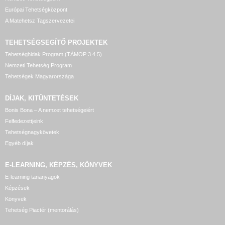
Európai Tehetségközpont
A Matehetsz Tagszervezetei
TEHETSÉGSEGÍTŐ
PROJEKTEK
Tehetséghidak Program (TÁMOP 3.4.5)
Nemzeti Tehetség Program
Tehetségek Magyarországa
DÍJAK, KITÜNTETÉSEK
Bonis Bona – A nemzet tehetségeiért
Felfedezettjeink
Tehetségnagykövetek
Egyéb díjak
E-LEARNING, KÉPZÉS, KÖNYVEK
E-learning tananyagok
Képzések
Könyvek
Tehetség Piactér (mentorálás)