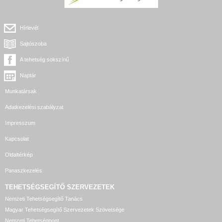
Hírlevél
Sajtószoba
A tehetség sokszínű
Naptár
Munkatársak
Adatkezelési szabályzat
Impresszum
Kapcsolat
Oldaltérkép
Panaszkezelés
TEHETSÉGSEGÍTŐ SZERVEZETEK
Nemzeti Tehetségsegítő Tanács
Magyar Tehetségsegítő Szervezetek Szövetsége
Nemzeti Tehetségpont