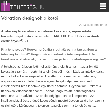
Váratlan designok alkotói
2013. szeptember 25.
A tehetség társadalmi megítéléséről országos, reprezentatív
közvélemény-kutatást készíttetett a MATEHETSZ. Cikksorozatunk az
eredményekről - 1.
Ki a tehetséges? Hogyan próbálja meghatározni a társadalom a
tehetség fogalmát? Hogyan viszonyulunk a tehetségekhez? Jó
tanulók-e a tehetségek, illetve minden jó tanuló tehetséges-e egyben?
A tehetség az átlagon felüli teljesítményt jelenti a mai magyar felnőtt
lakosság számára – derült ki a felmérésből –, és inkább az intellektuális,
mint a fizikai képességeket értik alatta. Ezt a magyar közvélemény
alapvetően veleszületett képességnek tulajdonítja, ami könnyebb
előremenetelt tesz lehetővé egy fiatal számára. Ugyanakkor – főként a
tizenéves válaszadók szerint – ahhoz, hogy valakit tehetségesnek
tartsanak, a kreativitás, az eredetiség igen fontos komponens. Az
intelligenciával összefüggő képességek megítélésében az életkor szerint
észlelhető a különbség: a jelenlegi tanulók szerint a tehetség és az