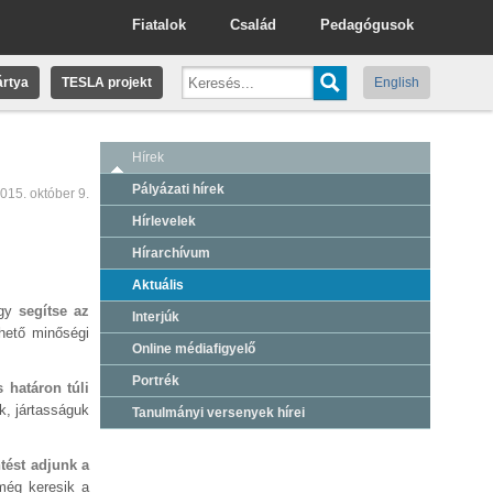
Fiatalok
Család
Pedagógusok
rtya
TESLA projekt
English
Hírek
Pályázati hírek
015. október 9.
Hírlevelek
Hírarchívum
Aktuális
gy
segítse az
Interjúk
hető minőségi
Online médiafigyelő
Portrék
s határon túli
k, jártasságuk
Tanulmányi versenyek hírei
ntést adjunk a
még keresik a