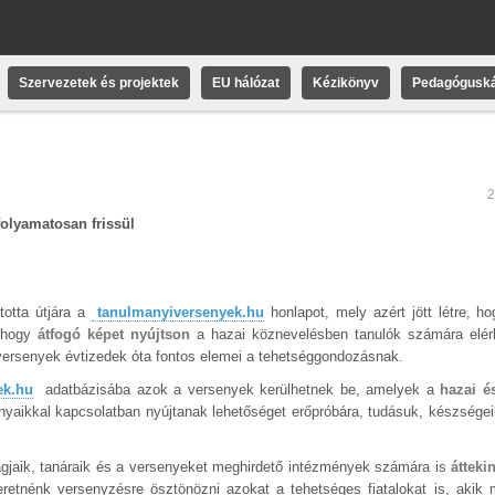
Szervezetek és projektek
EU hálózat
Kézikönyv
Pedagóguská
2
olyamatosan frissül
otta útjára a
tanulmanyiversenyek.hu
honlapot, mely azért jött létre, ho
, hogy
átfogó képet nyújtson
a hazai köznevelésben tanulók számára elér
ersenyek évtizedek óta fontos elemei a tehetséggondozásnak.
ek.hu
adatbázisába azok a versenyek kerülhetnek be, amelyek a
hazai é
yaikkal kapcsolatban nyújtanak lehetőséget erőpróbára, tudásuk, készségei
tagjaik, tanáraik és a versenyeket meghirdető intézmények számára is
átteki
retnénk versenyzésre ösztönözni azokat a tehetséges fiatalokat is, akik 