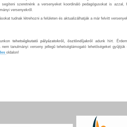
nt segíteni szeretnénk a versenyeket koordináló pedagógusokat is azzal,
lmányi versenyekről.
okat tudnak létrehozni a felületen és aktualizálhatják a már felvitt versenye
alunkon
tehetségkutató pályázatokról, ösztöndíjakról
adunk hírt.
Érdem
 nem tanulmányi verseny jellegű tehetségtámogató lehetőségeket gyűjtjük 
ldes
oldalon!