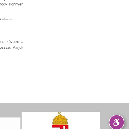
 hogy könnyen
k adatait.
es követni a
össze. Várjuk