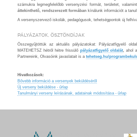
számukra legmegfelelőbb versenyzési formát, területet, valami
áttekinthető, rendszerezett formában
kínálunk információt a tanu
A versenyszervező iskolák, pedagógusok, tehetségpontok új felhívás
PÁLYÁZATOK, ÖSZTÖNDÍJAK
Összegyűjtöttük az aktuális pályázatokat: Pályázatfigyelő old
MATEHETSZ hétről hétre frissülő
pályázatfigyelő oldalát
,
ahol a
Partnereink, Olvasóink javaslatait is a
tehetseg.hu/programbeku
Hivatkozások:
Bővebb információ a versenyek beküldéséről
Új verseny beküldése - űrlap
Tanulmányi verseny leírásának, adatainak módosítása - űrlap