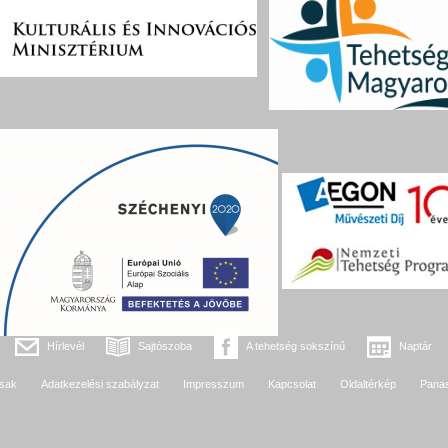
Hírlevél
Sajtószoba
A tehetség sokszínű
Naptár
sak
Adatkezelési szabályzat
Impresszum
Kapcsolat
Oldaltérkép
Pana