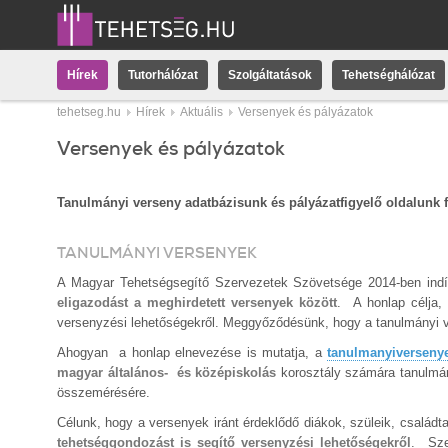
Hírek
Tutorhálózat
Szolgáltatások
Tehetséghálózat
tehetseg.hu
Hírek
Aktuális
Versenyek és pályázatok
Versenyek és pályázatok
Tanulmányi verseny adatbázisunk és pályázatfigyelő oldalunk f
TANULMÁNYI VERSENYEK
A Magyar Tehetségsegítő Szervezetek Szövetsége 2014-ben indít
eligazodást a meghirdetett versenyek között
.
A honlap célja
versenyzési lehetőségekről. Meggyőződésünk, hogy a tanulmányi v
Ahogyan a honlap elnevezése is mutatja, a
tanulmanyiverseny
magyar általános- és középiskolás
korosztály számára tanulmán
összemérésére.
Célunk, hogy a versenyek iránt érdeklődő diákok, szüleik, család
tehetséggondozást is segítő versenyzési lehetőségekről
. Sze