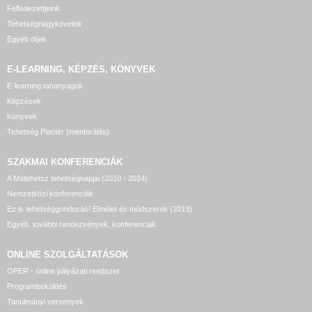
Felfedezettjeink
Tehetségnagykövetek
Egyéb díjak
E-LEARNING, KÉPZÉS, KÖNYVEK
E-learning tananyagok
Képzések
Könyvek
Tehetség Piactér (mentorálás)
SZAKMAI KONFERENCIÁK
A Matehetsz tehetségnapjai (2010 - 2024)
Nemzetközi konferenciák
Ez is tehetséggondozás! Elmélet és módszerek (2013)
Egyéb, további rendezvények, konferenciák
ONLINE SZOLGÁLTATÁSOK
OPER - online pályázati rendszer
Programbeküldés
Tanulmányi versenyek