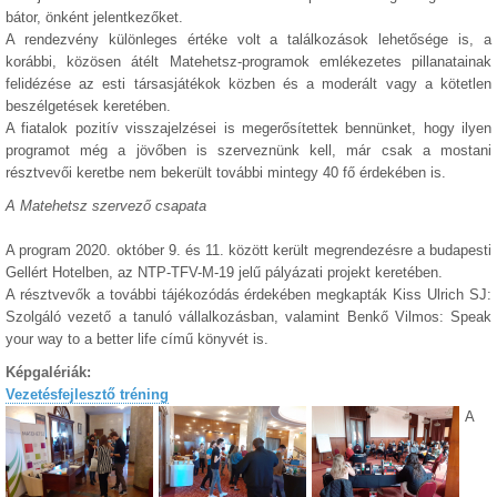
bátor, önként jelentkezőket.
A rendezvény különleges értéke volt a találkozások lehetősége is, a
korábbi, közösen átélt Matehetsz-programok emlékezetes pillanatainak
felidézése az esti társasjátékok közben és a moderált vagy a kötetlen
beszélgetések keretében.
A fiatalok pozitív visszajelzései is megerősítettek bennünket, hogy ilyen
programot még a jövőben is szerveznünk kell, már csak a mostani
résztvevői keretbe nem bekerült további mintegy 40 fő érdekében is.
A Matehetsz szervező csapata
A program 2020. október 9. és 11. között került megrendezésre a budapesti
Gellért Hotelben, az NTP-TFV-M-19 jelű pályázati projekt keretében.
A résztvevők a további tájékozódás érdekében megkapták Kiss Ulrich SJ:
Szolgáló vezető a tanuló vállalkozásban, valamint Benkő Vilmos: Speak
your way to a better life című könyvét is.
Képgalériák:
Vezetésfejlesztő tréning
A