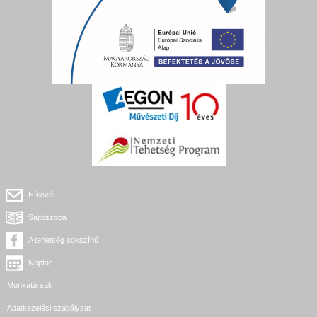
Hírlevél
Sajtószoba
A tehetség sokszínű
Naptár
Munkatársak
Adatkezelési szabályzat