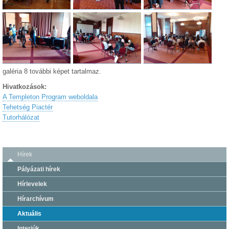
galéria 8 további képet tartalmaz.
Hivatkozások:
A Templeton Program weboldala
Tehetség Piactér
Tutorhálózat
Hírek
Pályázati hírek
Hírlevelek
Hírarchívum
Aktuális
Interjúk