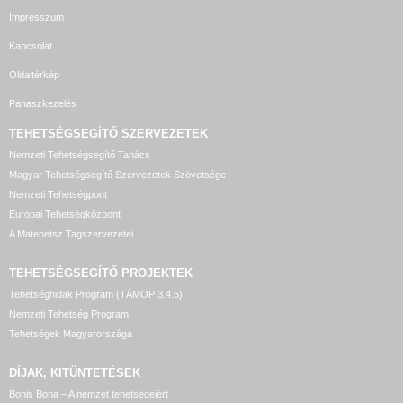
Impresszum
Kapcsolat
Oldaltérkép
Panaszkezelés
TEHETSÉGSEGÍTŐ SZERVEZETEK
Nemzeti Tehetségsegítő Tanács
Magyar Tehetségsegítő Szervezetek Szövetsége
Nemzeti Tehetségpont
Európai Tehetségközpont
A Matehetsz Tagszervezetei
TEHETSÉGSEGÍTŐ
PROJEKTEK
Tehetséghidak Program (TÁMOP 3.4.5)
Nemzeti Tehetség Program
Tehetségek Magyarországa
DÍJAK, KITÜNTETÉSEK
Bonis Bona – A nemzet tehetségeiért