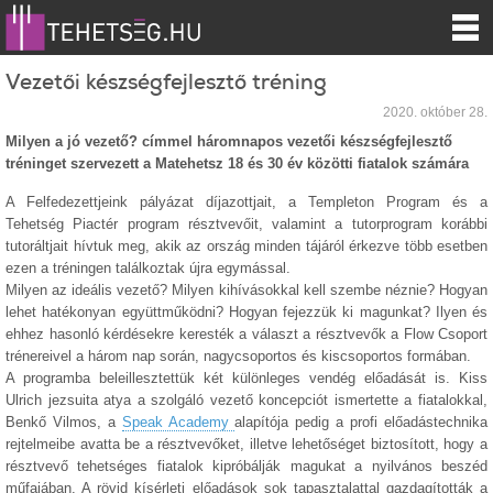
Vezetői készségfejlesztő tréning
2020. október 28.
Milyen a jó vezető? címmel háromnapos vezetői készségfejlesztő
tréninget szervezett a Matehetsz 18 és 30 év közötti fiatalok számára
A Felfedezettjeink pályázat díjazottjait, a Templeton Program és a
Tehetség Piactér program résztvevőit, valamint a tutorprogram korábbi
tutoráltjait hívtuk meg, akik az ország minden tájáról érkezve több esetben
ezen a tréningen találkoztak újra egymással.
Milyen az ideális vezető? Milyen kihívásokkal kell szembe néznie? Hogyan
lehet hatékonyan együttműködni? Hogyan fejezzük ki magunkat? Ilyen és
ehhez hasonló kérdésekre keresték a választ a résztvevők a Flow Csoport
trénereivel a három nap során, nagycsoportos és kiscsoportos formában.
A programba beleillesztettük két különleges vendég előadását is. Kiss
Ulrich jezsuita atya a szolgáló vezető koncepciót ismertette a fiatalokkal,
Benkő Vilmos, a
Speak Academy
alapítója pedig a profi előadástechnika
rejtelmeibe avatta be a résztvevőket, illetve lehetőséget biztosított, hogy a
résztvevő tehetséges fiatalok kipróbálják magukat a nyilvános beszéd
műfajában. A rövid kísérleti előadások sok tapasztalattal gazdagították a