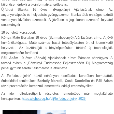
különösen érdekli a bioinformatika területe is.
Újfalusi Blanka
16 éves, (Forgolány) Ajánlásának címe: Az
anyanyelvápolás és helyesírás gyöngyszeme. Blanka több országos színtű
versenyen kiválóan szerepelt. A jövőben a jogi karon szeretné folytatni
tanulmányait.
18 év feletti korcsoport:
Kónya Máté Bertalan
18 éves (Szirmabesenyő) Ajánlásának címe: A jövő
humánökológusa. Máté számos hazai fotópályázaton ért el kiemelkedő
helyezést. Az ösztöndíját a fényképezésben történő új technológiák
megismerésére fordítaná.
Páli Ádám
19 éves (Sárvár) Ajánlásának címe: Páratlan pénzügyes. A
tavalyi évben a „Pénzügyi Tudatosság Fejlesztéséért Díj Magyarország
pénzügyminiszerétől” elismerést is átvehette.
A „Felfedezettjeink” közül néhányan kiselőadás keretében bemutatták
érdeklődési területüket:
Borbély Marcell, Csáki Dominika
és
Páli Ádám
rövid prezentáción keresztül ismertették eddigi eredményeiket.
Az idei felfedezettjeink részletes ismertetése már megtalálható
honlapunkon:
https://tehetseg.hu/dij/felfedezettjeink-2025