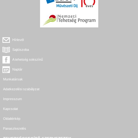
Hírlevél
Sajtószoba
A tehetség sokszínű
Naptár
Munkatársak
Adatkezelési szabályzat
Impresszum
Kapcsolat
Oldaltérkép
Panaszkezelés