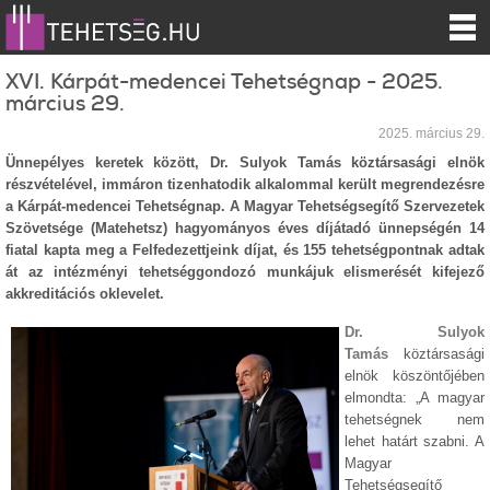
XVI. Kárpát-medencei Tehetségnap - 2025.
március 29.
2025. március 29.
Ünnepélyes keretek között, Dr. Sulyok Tamás köztársasági elnök
részvételével, immáron tizenhatodik alkalommal került megrendezésre
a Kárpát-medencei Tehetségnap. A Magyar Tehetségsegítő Szervezetek
Szövetsége (Matehetsz) hagyományos éves díjátadó ünnepségén 14
fiatal kapta meg a Felfedezettjeink díjat, és 155 tehetségpontnak adtak
át az intézményi tehetséggondozó munkájuk elismerését kifejező
akkreditációs oklevelet.
Dr. Sulyok
Tamás
köztársasági
elnök köszöntőjében
elmondta: „A magyar
tehetségnek nem
lehet határt szabni. A
Magyar
Tehetségsegítő