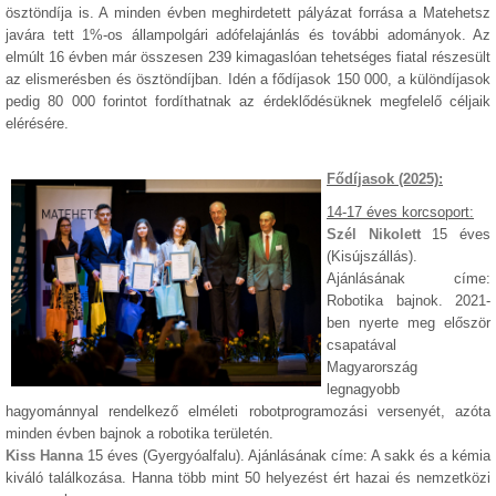
ösztöndíja is. A minden évben meghirdetett pályázat forrása a Matehetsz
javára tett 1%-os állampolgári adófelajánlás és további adományok. Az
elmúlt 16 évben már összesen 239 kimagaslóan tehetséges fiatal részesült
az elismerésben és ösztöndíjban. Idén a fődíjasok 150 000, a különdíjasok
pedig 80 000 forintot fordíthatnak az érdeklődésüknek megfelelő céljaik
elérésére.
Fődíjasok (2025):
14-17 éves korcsoport:
Szél Nikolett
15 éves
(Kisújszállás).
Ajánlásának címe:
Robotika bajnok. 2021-
ben nyerte meg először
csapatával
Magyarország
legnagyobb
hagyománnyal rendelkező elméleti robotprogramozási versenyét, azóta
minden évben bajnok a robotika területén.
Kiss Hanna
15 éves (Gyergyóalfalu). Ajánlásának címe: A sakk és a kémia
kiváló találkozása. Hanna több mint 50 helyezést ért hazai és nemzetközi