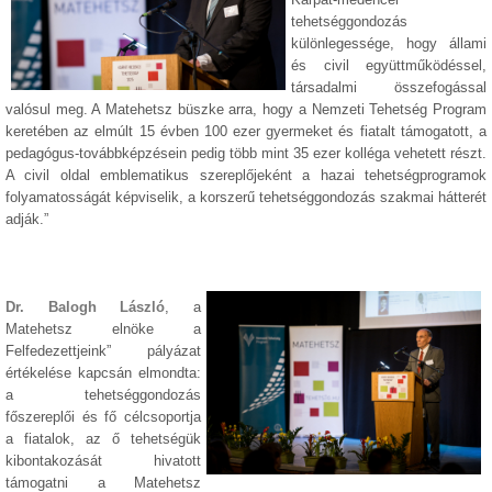
tehetséggondozás
különlegessége, hogy állami
és civil együttműködéssel,
társadalmi összefogással
valósul meg. A Matehetsz büszke arra, hogy a Nemzeti Tehetség Program
keretében az elmúlt 15 évben 100 ezer gyermeket és fiatalt támogatott, a
pedagógus-továbbképzésein pedig több mint 35 ezer kolléga vehetett részt.
A civil oldal emblematikus szereplőjeként a hazai tehetségprogramok
folyamatosságát képviselik, a korszerű tehetséggondozás szakmai hátterét
adják.”
Dr. Balogh László
, a
Matehetsz elnöke a
Felfedezettjeink” pályázat
értékelése kapcsán elmondta:
a tehetséggondozás
főszereplői és fő célcsoportja
a fiatalok, az ő tehetségük
kibontakozását hivatott
támogatni a Matehetsz