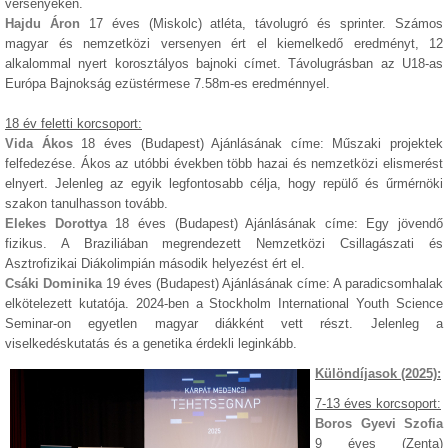
versenyeken.
Hajdu Áron
17 éves (Miskolc) atléta, távolugró és sprinter. Számos
magyar és nemzetközi versenyen ért el kiemelkedő eredményt, 12
alkalommal nyert korosztályos bajnoki címet. Távolugrásban az U18-as
Európa Bajnokság ezüstérmese 7.58m-es eredménnyel.
18 év feletti korcsoport:
Vida Ákos
18 éves (Budapest) Ajánlásának címe: Műszaki projektek
felfedezése. Ákos az utóbbi években több hazai és nemzetközi elismerést
elnyert. Jelenleg az egyik legfontosabb célja, hogy repülő és űrmérnöki
szakon tanulhasson tovább.
Elekes Dorottya
18 éves (Budapest) Ajánlásának címe: Egy jövendő
fizikus. A Braziliában megrendezett Nemzetközi Csillagászati és
Asztrofizikai Diákolimpián második helyezést ért el.
Csáki Dominika
19 éves (Budapest) Ajánlásának címe: A paradicsomhalak
elkötelezett kutatója. 2024-ben a Stockholm International Youth Science
Seminar-on egyetlen magyar diákként vett részt. Jelenleg a
viselkedéskutatás és a genetika érdekli leginkább.
Különdíjasok (2025):
7-13 éves korcsoport:
Boros Gyevi Szofia
9 éves (Zenta)