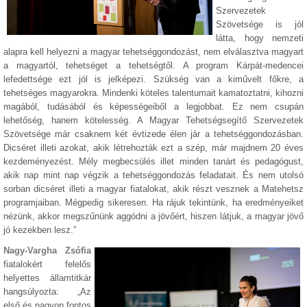
Szervezetek
Szövetsége is jól
látta, hogy nemzeti
alapra kell helyezni a magyar tehetséggondozást, nem elválasztva magyart
a magyartól, tehetséget a tehetségtől. A program Kárpát-medencei
lefedettsége ezt jól is jelképezi. Szükség van a kiművelt főkre, a
tehetséges magyarokra. Mindenki köteles talentumait kamatoztatni, kihozni
magából, tudásából és képességeiből a legjobbat. Ez nem csupán
lehetőség, hanem kötelesség. A Magyar Tehetségsegítő Szervezetek
Szövetsége már csaknem két évtizede élen jár a tehetséggondozásban.
Dicséret illeti azokat, akik létrehozták ezt a szép, már majdnem 20 éves
kezdeményezést. Mély megbecsülés illet minden tanárt és pedagógust,
akik nap mint nap végzik a tehetséggondozás feladatait. És nem utolsó
sorban dicséret illeti a magyar fiatalokat, akik részt vesznek a Matehetsz
programjaiban. Mégpedig sikeresen. Ha rájuk tekintünk, ha eredményeiket
nézünk, akkor megszűnünk aggódni a jövőért, hiszen látjuk, a magyar jövő
jó kezekben lesz.”
Nagy-Vargha Zsófia
fiatalokért felelős
helyettes államtitkár
hangsúlyozta: „Az
első és nagyon fontos