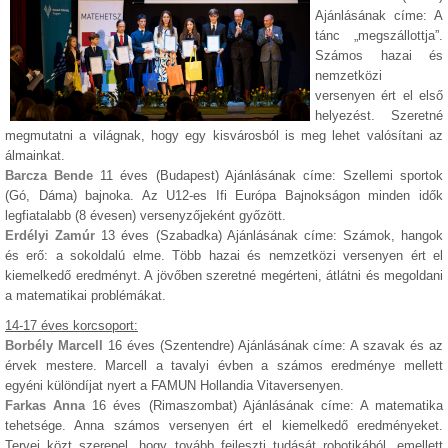
Ajánlásának címe: A
tánc „megszállottja”.
Számos hazai és
nemzetközi
versenyen ért el első
helyezést. Szeretné
megmutatni a világnak, hogy egy kisvárosból is meg lehet valósítani az
álmainkat.
Barcza Bende
11 éves (Budapest) Ajánlásának címe: Szellemi sportok
(Gó, Dáma) bajnoka. Az U12-es Ifi Európa Bajnokságon minden idők
legfiatalabb (8 évesen) versenyzőjeként győzött.
Erdélyi Zamúr
13 éves (Szabadka) Ajánlásának címe: Számok, hangok
és erő: a sokoldalú elme. Több hazai és nemzetközi versenyen ért el
kiemelkedő eredményt. A jövőben szeretné megérteni, átlátni és megoldani
a matematikai problémákat.
14-17 éves korcsoport:
Borbély Marcell
16 éves (Szentendre) Ajánlásának címe: A szavak és az
érvek mestere. Marcell a tavalyi évben a számos eredménye mellett
egyéni különdíjat nyert a FAMUN Hollandia Vitaversenyen.
Farkas Anna
16 éves (Rimaszombat) Ajánlásának címe: A matematika
tehetsége. Anna számos versenyen ért el kiemelkedő eredményeket.
Tervei közt szerepel, hogy tovább fejleszti tudását robotikából, emellett