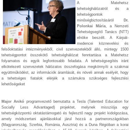
A Matehetsz
tehetséghálózatról és a
tehetségpontok
minőségbiztosításáról
Dr.
Polonkai Mária
, a Nemzeti
Tehetségsegítő Tanács (NTT)
elnöke beszélt. A Kárpát-
medencei köznevelési és
felsőoktatási intézményekből, civil szervezetekből álló, mintegy 1500
tehetségpontot összekötő tehetséghálózat fenntartása a Matehetsz
folyamatos és egyik legfontosabb feladata. A tehetségsegítés iránt
elkötelezett szervezetek hálózatos összefogása megkönnyíti a szakmai
együttműködést, az információk áramlását, és növeli annak esélyét, hogy
a tehetséges fiatalok elérjék a számukra szükséges fejlesztési
lehetőségeket
Major Anikó
programvezető bemutatta a Tesla (Talented Education for
Socially Less Advantaged) projektet, melynek missziója egy
tehetségközpontú oktatástámogató és fejlesztő nagy projekt kidolgozása,
amely módszertani ajánlásokkal járul hozzá a partnerországokban
(Magyarország, Szerbia, Románia, Ausztria) és a Duna Régióban a korai