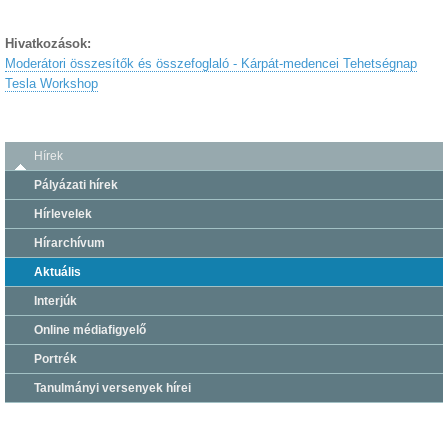
Hivatkozások:
Moderátori összesítők és összefoglaló - Kárpát-medencei Tehetségnap
Tesla Workshop
Hírek
Pályázati hírek
Hírlevelek
Hírarchívum
Aktuális
Interjúk
Online médiafigyelő
Portrék
Tanulmányi versenyek hírei