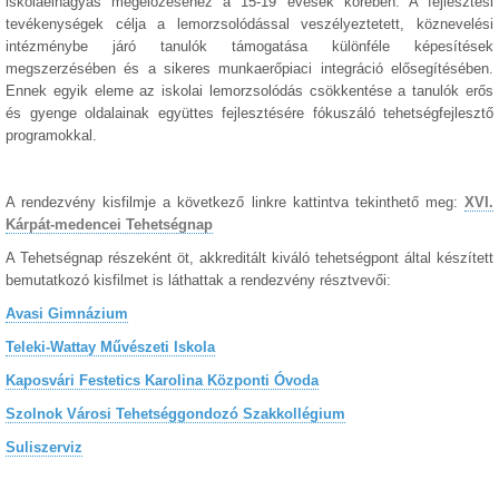
iskolaelhagyás megelőzéséhez a 15-19 évesek körében. A fejlesztési
tevékenységek célja a lemorzsolódással veszélyeztetett, köznevelési
intézménybe járó tanulók támogatása különféle képesítések
megszerzésében és a sikeres munkaerőpiaci integráció elősegítésében.
Ennek egyik eleme az iskolai lemorzsolódás csökkentése a tanulók erős
és gyenge oldalainak együttes fejlesztésére fókuszáló tehetségfejlesztő
programokkal.
A rendezvény kisfilmje a következő linkre kattintva tekinthető meg:
XVI.
Kárpát-medencei Tehetségnap
A Tehetségnap részeként ö
t, akkreditált kiváló tehetségpont által készített
bemutatkozó kisfilmet
is láthattak a rendezvény résztvevői:
Avasi Gimnázium
Teleki-Wattay Művészeti Iskola
Kaposvári Festetics Karolina Központi Óvoda
Szolnok Városi Tehetséggondozó Szakkollégium
Suliszerviz