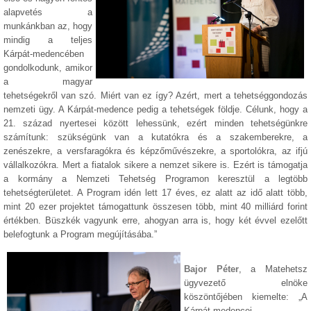
alapvetés a
munkánkban az, hogy
mindig a teljes
Kárpát-medencében
gondolkodunk, amikor
a magyar
tehetségekről van szó. Miért van ez így? Azért, mert a tehetséggondozás
nemzeti ügy. A Kárpát-medence pedig a tehetségek földje. Célunk, hogy a
21. század nyertesei között lehessünk, ezért minden tehetségünkre
számítunk: szükségünk van a kutatókra és a szakemberekre, a
zenészekre, a versfaragókra és képzőművészekre, a sportolókra, az ifjú
vállalkozókra. Mert a fiatalok sikere a nemzet sikere is. Ezért is támogatja
a kormány a Nemzeti Tehetség Programon keresztül a legtöbb
tehetségterületet. A Program idén lett 17 éves, ez alatt az idő alatt több,
mint 20 ezer projektet támogattunk összesen több, mint 40 milliárd forint
értékben. Büszkék vagyunk erre, ahogyan arra is, hogy két évvel ezelőtt
belefogtunk a Program megújításába.”
Bajor Péter
, a Matehetsz
ügyvezető elnöke
köszöntőjében kiemelte: „A
Kárpát-medencei