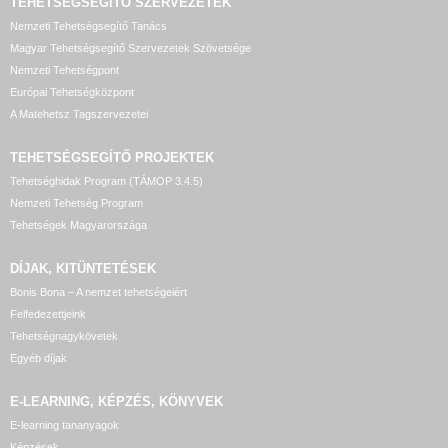
TEHETSÉGSEGÍTŐ SZERVEZETEK
Nemzeti Tehetségsegítő Tanács
Magyar Tehetségsegítő Szervezetek Szövetsége
Nemzeti Tehetségpont
Európai Tehetségközpont
A Matehetsz Tagszervezetei
TEHETSÉGSEGÍTŐ
PROJEKTEK
Tehetséghidak Program (TÁMOP 3.4.5)
Nemzeti Tehetség Program
Tehetségek Magyarországa
DÍJAK, KITÜNTETÉSEK
Bonis Bona – A nemzet tehetségeiért
Felfedezettjeink
Tehetségnagykövetek
Egyéb díjak
E-LEARNING, KÉPZÉS, KÖNYVEK
E-learning tananyagok
Képzések