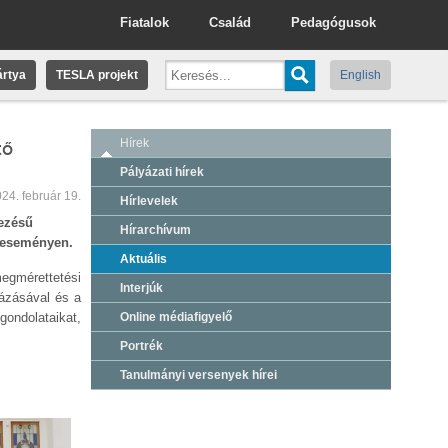
Fiatalok
Család
Pedagógusok
rtya
TESLA projekt
English
tő
Hírek
Pályázati hírek
24. február 19.
Hírlevelek
ezésű
Hírarchívum
z eseményen.
Aktuális
megmérettetési
Interjúk
názásával és a
gondolataikat,
Online médiafigyelő
Portrék
Tanulmányi versenyek hírei