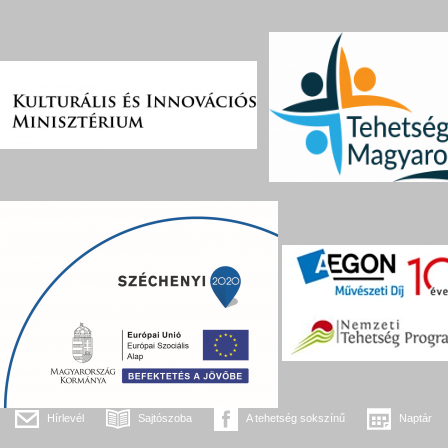
Hírlevél
Sajtószoba
A tehetség sokszínű
Naptár