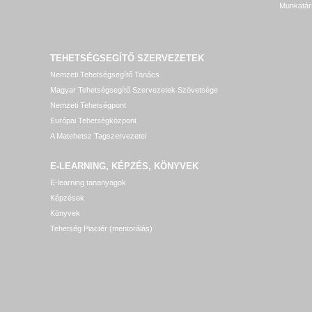
Munkatár
TEHETSÉGSEGÍTŐ SZERVEZETEK
Nemzeti Tehetségsegítő Tanács
Magyar Tehetségsegítő Szervezetek Szövetsége
Nemzeti Tehetségpont
Európai Tehetségközpont
A Matehetsz Tagszervezetei
E-LEARNING, KÉPZÉS, KÖNYVEK
E-learning tananyagok
Képzések
Könyvek
Tehetség Piactér (mentorálás)