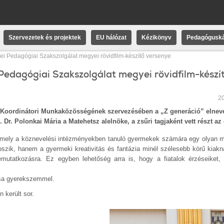
Szervezetek és projektek
EU hálózat
Kézikönyv
Pedagóguská
ei Pedagógiai Szakszolgálat megyei rövidfilm-készítő versenye
Pedagógiai Szakszolgálat megyei rövidfilm-készí
20
 Koordinátori Munkaközösségének szervezésében a „Z generáció” elnev
Dr. Polonkai Mária a Matehetsz alelnöke, a zsűri tagjaként vett részt a
g, mely a köznevelési intézményekben tanuló gyermekek számára egy olyan 
apszik, hanem a gyermeki kreativitás és fantázia minél szélesebb körű kiak
emutatkozásra. Ez egyben lehetőség arra is, hogy a fiatalok érzéseiket, 
sa gyerekszemmel.
került sor.