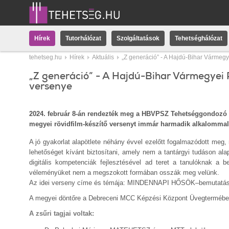
Hírek
Tutorhálózat
Szolgáltatások
Tehetséghálózat
tehetseg.hu
Hírek
Aktuális
„Z generáció” - A Hajdú-Bihar Vármegy
„Z generáció” - A Hajdú-Bihar Vármegyei 
versenye
2024. február 8-án rendezték meg a HBVPSZ Tehetséggondozó
megyei rövidfilm-készítő versenyt immár harmadik alkalommal. 
A jó gyakorlat alapötlete néhány évvel ezelőtt fogalmazódott me
lehetőséget kívánt biztosítani, amely nem a tantárgyi tudáson al
digitális kompetenciák fejlesztésével ad teret a tanulóknak a b
véleményüket nem a megszokott formában osszák meg velünk.
Az idei verseny címe és témája: MINDENNAPI HŐSÖK–bemutatá
A megyei döntőre a Debreceni MCC Képzési Központ Üvegtermében 
A zsűri tagjai voltak: