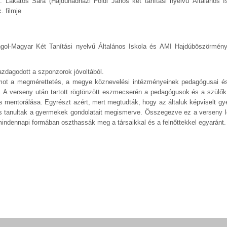
s
:
Lakatos Sára (Hajdúhadházi Földi János két tanítási nyelvű Általános I
. filmje
gol-Magyar Két Tanítási nyelvű Általános Iskola és AMI Hajdúböszörmény
zdagodott a szponzorok jóvoltából.
zámot a megmérettetés, a megye köznevelési intézményeinek pedagógusai é
 A verseny után tartott rögtönzött eszmecserén a pedagógusok és a szülők 
s mentorálása. Egyrészt azért, mert megtudták, hogy az általuk képviselt gye
 is tanultak a gyermekek gondolatait megismerve. Összegezve ez a verseny 
mindennapi formában oszthassák meg a társaikkal és a felnőttekkel egyaránt.