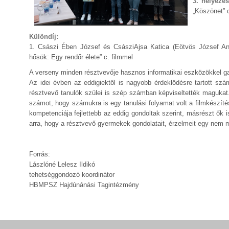
3. helyezé
„Köszönet” c
Különdíj:
1. Császi Ében József és CsásziAjsa Katica (Eötvös József An
hősök: Egy rendőr élete” c. filmmel
A verseny minden résztvevője hasznos informatikai eszközökkel ga
Az idei évben az eddigiektől is nagyobb érdeklődésre tartott s
résztvevő tanulók szülei is szép számban képviseltették magukat.
számot, hogy számukra is egy tanulási folyamat volt a filmkészíté
kompetenciája fejlettebb az eddig gondoltak szerint, másrészt ők
arra, hogy a résztvevő gyermekek gondolatait, érzelmeit egy nem 
Forrás:
Lászlóné Lelesz Ildikó
tehetséggondozó koordinátor
HBMPSZ Hajdúnánási Tagintézmény