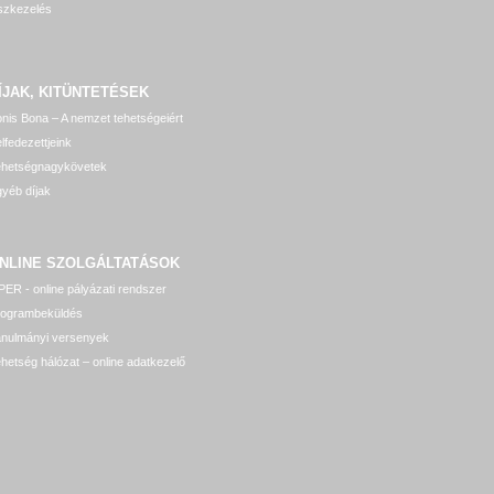
szkezelés
ÍJAK, KITÜNTETÉSEK
nis Bona – A nemzet tehetségeiért
lfedezettjeink
ehetségnagykövetek
yéb díjak
NLINE SZOLGÁLTATÁSOK
ER - online pályázati rendszer
rogrambeküldés
anulmányi versenyek
hetség hálózat – online adatkezelő