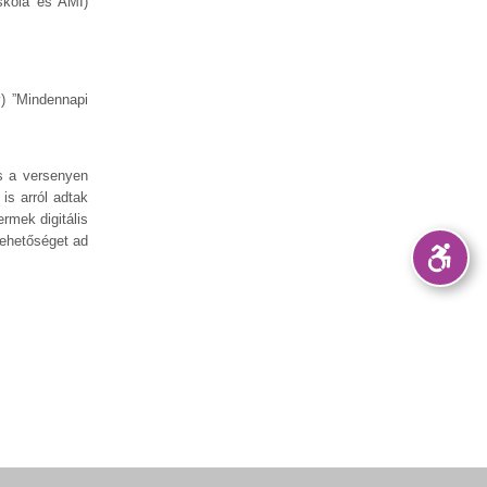
skola és AMI)
) ”Mindennapi
s a versenyen
is arról adtak
rmek digitális
lehetőséget ad