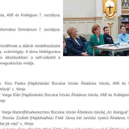
la, AMI és Kollégium 7. osztályos
formátus Gimnázium 7. osztályos
rövidfilmek a diákok rendelkezésére
ra, számítógép. A téma feldolgozása
s alkotásokban: a self-videótól a
 a megvalósítás módja.
s
: Kiss Panka (Hajdúnánási Bocskai István Általános Iskola, AMI és 
ősök” c. filmje
: Varga Klári (Hajdúnánási Bocskai István Általános Iskola, AMI és Kollégiu
lmje
: Varga Martin(Biharkeresztesi Bocskai István Általános Iskola) „Az őrangyal” 
: Rostás Zsüliett (Hajdúhadházi Földi János két tanítási nyelvű Általános 
be jót várj!” c. filmje