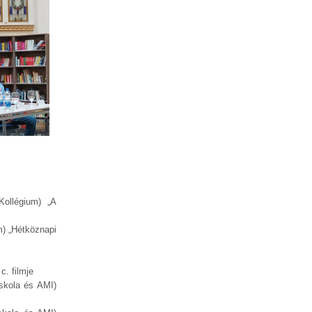
Kollégium) „A
m) „Hétköznapi
c. filmje
Iskola és AMI)