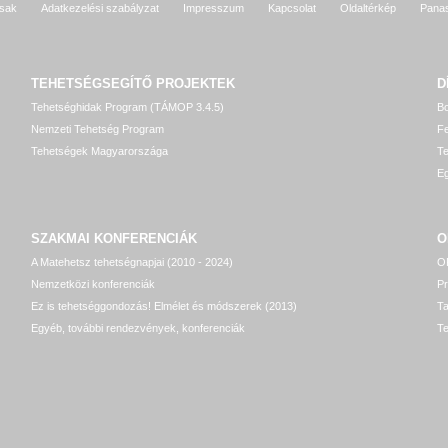
sak
Adatkezelési szabályzat
Impresszum
Kapcsolat
Oldaltérkép
Pana
TEHETSÉGSEGÍTŐ
PROJEKTEK
D
Tehetséghidak Program (TÁMOP 3.4.5)
Bo
Nemzeti Tehetség Program
Fe
Tehetségek Magyarországa
T
Eg
SZAKMAI KONFERENCIÁK
O
A Matehetsz tehetségnapjai (2010 - 2024)
OP
Nemzetközi konferenciák
P
Ez is tehetséggondozás! Elmélet és módszerek (2013)
T
Egyéb, további rendezvények, konferenciák
Te