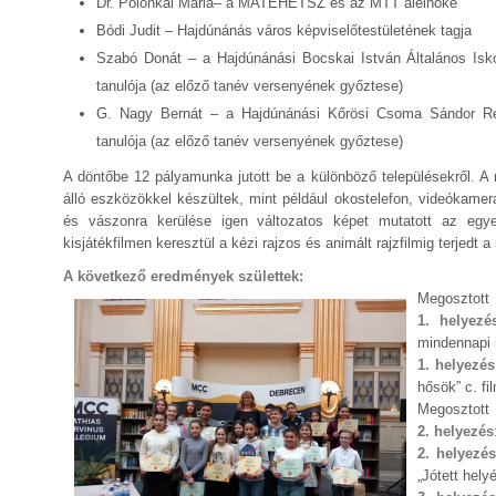
Dr. Polonkai Mária– a MATEHETSZ és az MTT alelnöke
Bódi Judit – Hajdúnánás város képviselőtestületének tagja
Szabó Donát – a Hajdúnánási Bocskai István Általános Isko
tanulója (az előző tanév versenyének győztese)
G. Nagy Bernát – a Hajdúnánási Kőrösi Csoma Sándor Re
tanulója (az előző tanév versenyének győztese)
A döntőbe 12 pályamunka jutott be a különböző településekről. A 
álló eszközökkel készültek, mint például okostelefon, videókame
és vászonra kerülése igen változatos képet mutatott az egye
kisjátékfilmen keresztül a kézi rajzos és animált rajzfilmig terjedt
A következő eredmények születtek:
Megosztott
1. hely
ezé
mindennapi h
1. helyezés
hősök” c. fi
Megosztott
2. helyezés
2. helyezés
„Jótett helyé