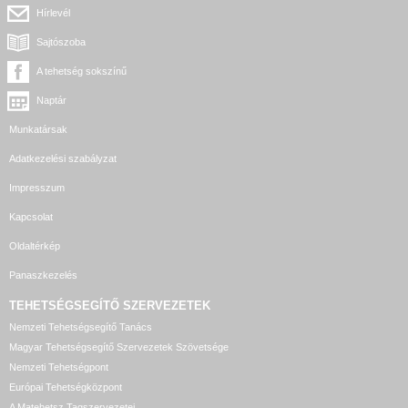
Hírlevél
Sajtószoba
A tehetség sokszínű
Naptár
Munkatársak
Adatkezelési szabályzat
Impresszum
Kapcsolat
Oldaltérkép
Panaszkezelés
TEHETSÉGSEGÍTŐ SZERVEZETEK
Nemzeti Tehetségsegítő Tanács
Magyar Tehetségsegítő Szervezetek Szövetsége
Nemzeti Tehetségpont
Európai Tehetségközpont
A Matehetsz Tagszervezetei