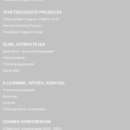
TEHETSÉGSEGÍTŐ
PROJEKTEK
Tehetséghidak Program (TÁMOP 3.4.5)
Nemzeti Tehetség Program
Tehetségek Magyarországa
DÍJAK, KITÜNTETÉSEK
Bonis Bona – A nemzet tehetségeiért
Felfedezettjeink
Tehetségnagykövetek
Egyéb díjak
E-LEARNING, KÉPZÉS, KÖNYVEK
E-learning tananyagok
Képzések
Könyvek
Tehetség Piactér (mentorálás)
SZAKMAI KONFERENCIÁK
A Matehetsz tehetségnapjai (2010 - 2024)