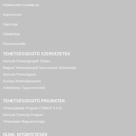
Adatkezelési szabályzat
Impresszum
Kapcsolat
Oldaltérkép
Panaszkezelés
TEHETSÉGSEGÍTŐ SZERVEZETEK
Nemzeti Tehetségsegítő Tanács
Magyar Tehetségsegítő Szervezetek Szövetsége
Nemzeti Tehetségpont
Európai Tehetségközpont
A Matehetsz Tagszervezetei
TEHETSÉGSEGÍTŐ
PROJEKTEK
Tehetséghidak Program (TÁMOP 3.4.5)
Nemzeti Tehetség Program
Tehetségek Magyarországa
DÍJAK, KITÜNTETÉSEK