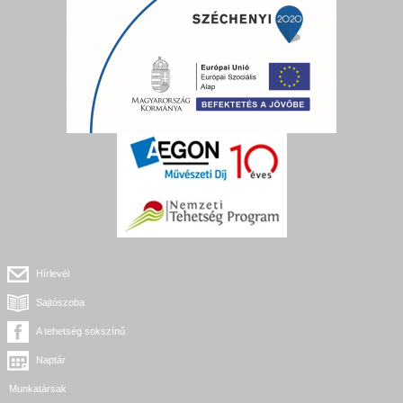
Hírlevél
Sajtószoba
A tehetség sokszínű
Naptár
Munkatársak