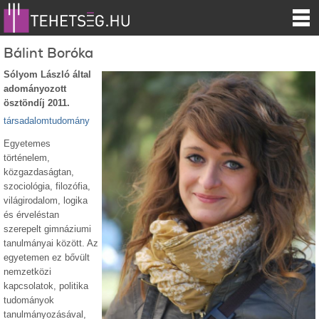
Bálint Boróka
Sólyom László által
adományozott
ösztöndíj 2011.
társadalomtudomány
Egyetemes
történelem,
közgazdaságtan,
szociológia, filozófia,
világirodalom, logika
és érveléstan
szerepelt gimnáziumi
tanulmányai között. Az
egyetemen ez bővült
nemzetközi
kapcsolatok, politika
tudományok
tanulmányozásával,