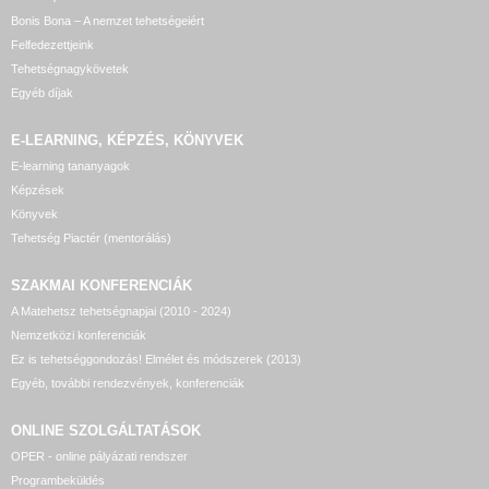
Bonis Bona – A nemzet tehetségeiért
Felfedezettjeink
Tehetségnagykövetek
Egyéb díjak
E-LEARNING, KÉPZÉS, KÖNYVEK
E-learning tananyagok
Képzések
Könyvek
Tehetség Piactér (mentorálás)
SZAKMAI KONFERENCIÁK
A Matehetsz tehetségnapjai (2010 - 2024)
Nemzetközi konferenciák
Ez is tehetséggondozás! Elmélet és módszerek (2013)
Egyéb, további rendezvények, konferenciák
ONLINE SZOLGÁLTATÁSOK
OPER - online pályázati rendszer
Programbeküldés