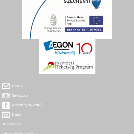
Hírlevél
Sajtószoba
A tehetség sokszínű
Naptár
Munkatársak
Adatkezelési szabályzat