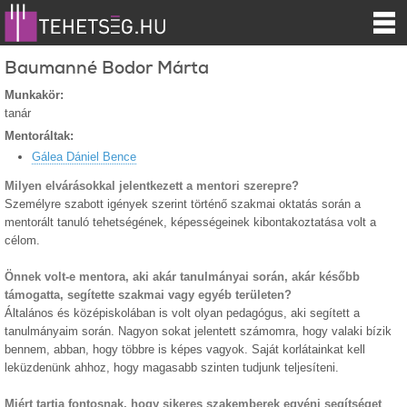
Baumanné Bodor Márta
Munkakör:
tanár
Mentoráltak:
Gálea Dániel Bence
Milyen elvárásokkal jelentkezett a mentori szerepre?
Személyre szabott igények szerint történő szakmai oktatás során a
mentorált tanuló tehetségének, képességeinek kibontakoztatása volt a
célom.
Önnek volt-e mentora, aki akár tanulmányai során, akár később
támogatta, segítette szakmai vagy egyéb területen?
Általános és középiskolában is volt olyan pedagógus, aki segített a
tanulmányaim során. Nagyon sokat jelentett számomra, hogy valaki bízik
bennem, abban, hogy többre is képes vagyok. Saját korlátainkat kell
leküzdenünk ahhoz, hogy magasabb szinten tudjunk teljesíteni.
Miért tartja fontosnak, hogy sikeres szakemberek egyéni segítséget