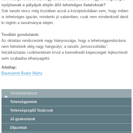
nyújtsanak a pályájuk elején álló tehetséges fiataloknak?
Sok tanuló nincs még tisztában azzal a középiskolában sem, hogy miben
is tehetséges igazán, mindenki jó valamiben, csak nem mindenkinél derül
ki rögtön a tanulmányai elején.
További gondolatok:
Az oktatási rendszerünk nagy hiányossága, hogy a tehetséggondozásra
nem fektetünk elég nagy hangsúlyt, a tanulói „lemorzsolódás”,
felzárkóztatás csökkentésén kívül a kiemelkedő képességek fejlesztését
sem szabadna elhanyagolni.
Adatlap:
Baumanné Bodor Márta
Tehetséghálózat
Tehetségpontok
Tehetségsegítő Tanácsok
Jó gyakorlatok
Díjazottak