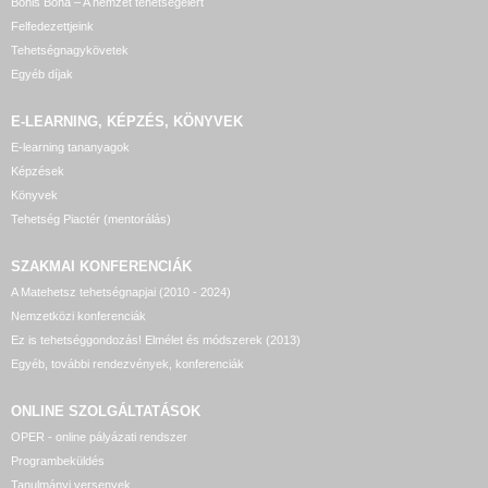
Bonis Bona – A nemzet tehetségeiért
Felfedezettjeink
Tehetségnagykövetek
Egyéb díjak
E-LEARNING, KÉPZÉS, KÖNYVEK
E-learning tananyagok
Képzések
Könyvek
Tehetség Piactér (mentorálás)
SZAKMAI KONFERENCIÁK
A Matehetsz tehetségnapjai (2010 - 2024)
Nemzetközi konferenciák
Ez is tehetséggondozás! Elmélet és módszerek (2013)
Egyéb, további rendezvények, konferenciák
ONLINE SZOLGÁLTATÁSOK
OPER - online pályázati rendszer
Programbeküldés
Tanulmányi versenyek