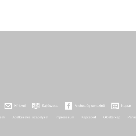
Hírlevél
Sajtószoba
A tehetség sokszínű
Naptár
sak
Adatkezelési szabályzat
Impresszum
Kapcsolat
Oldaltérkép
Pana