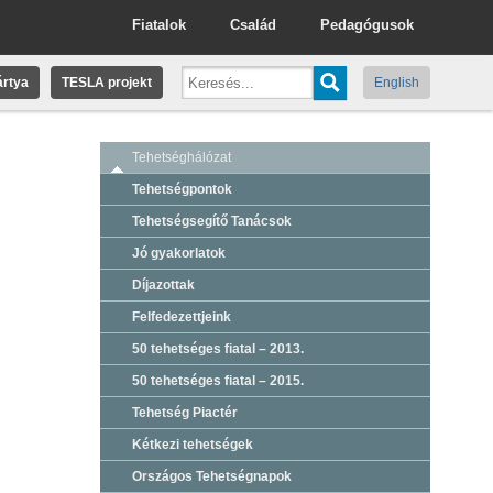
Fiatalok
Család
Pedagógusok
rtya
TESLA projekt
English
Tehetséghálózat
Tehetségpontok
Tehetségsegítő Tanácsok
Jó gyakorlatok
Díjazottak
Felfedezettjeink
50 tehetséges fiatal – 2013.
50 tehetséges fiatal – 2015.
Tehetség Piactér
Kétkezi tehetségek
Országos Tehetségnapok