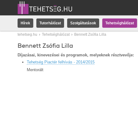
Hírek
Tutorhálózat
Szolgáltatások
Tehetséghálózat
tehetseg.hu
Tehetséghálózat
Bennett Zsófia Lilla
Bennett Zsófia Lilla
Díjazásai, kinevezései és programok, melyeknek résztvevője:
Tehetség Piactér felhívás - 2014/2015
Mentorált