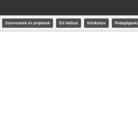
Szervezetek és projektek
EU hálózat
Kézikönyv
Pedagóguská