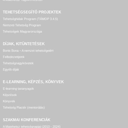
TEHETSÉGSEGÍTŐ
PROJEKTEK
Tehetséghidak Program (TÁMOP 3.4.5)
Nemzeti Tehetség Program
Tehetségek Magyarországa
DÍJAK, KITÜNTETÉSEK
Bonis Bona – A nemzet tehetségeiért
Felfedezettjeink
Tehetségnagykövetek
Egyéb díjak
E-LEARNING, KÉPZÉS, KÖNYVEK
E-learning tananyagok
Képzések
Könyvek
Tehetség Piactér (mentorálás)
SZAKMAI KONFERENCIÁK
A Matehetsz tehetségnapjai (2010 - 2024)