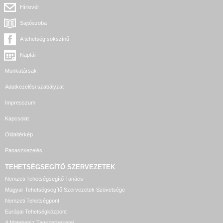
Hírlevél
Sajtószoba
A tehetség sokszínű
Naptár
Munkatársak
Adatkezelési szabályzat
Impresszum
Kapcsolat
Oldaltérkép
Panaszkezelés
TEHETSÉGSEGÍTŐ SZERVEZETEK
Nemzeti Tehetségsegítő Tanács
Magyar Tehetségsegítő Szervezetek Szövetsége
Nemzeti Tehetségpont
Európai Tehetségközpont
A Matehetsz Tagszervezetei