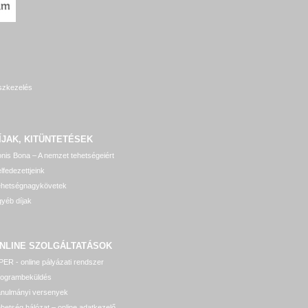
szkezelés
ÍJAK, KITÜNTETÉSEK
nis Bona – A nemzet tehetségeiért
lfedezettjeink
ehetségnagykövetek
yéb díjak
NLINE SZOLGÁLTATÁSOK
ER - online pályázati rendszer
rogrambeküldés
anulmányi versenyek
hetség hálózat – online adatkezelő