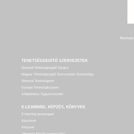
Munkatár
TEHETSÉGSEGÍTŐ SZERVEZETEK
Nemzeti Tehetségsegítő Tanács
Magyar Tehetségsegítő Szervezetek Szövetsége
Nemzeti Tehetségpont
Európai Tehetségközpont
A Matehetsz Tagszervezetei
E-LEARNING, KÉPZÉS, KÖNYVEK
E-learning tananyagok
Képzések
Könyvek
Tehetség Piactér (mentorálás)