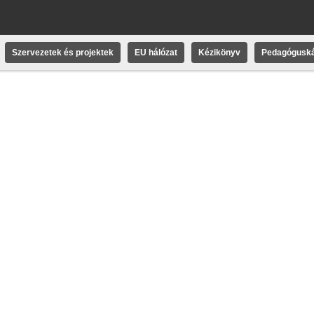
Szervezetek és projektek
EU hálózat
Kézikönyv
Pedagóguská