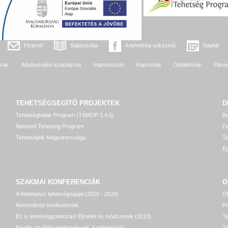
Hírlevél
Sajtószoba
A tehetség sokszínű
Naptár
sak
Adatkezelési szabályzat
Impresszum
Kapcsolat
Oldaltérkép
Pana
TEHETSÉGSEGÍTŐ
PROJEKTEK
D
Tehetséghidak Program (TÁMOP 3.4.5)
Bo
Nemzeti Tehetség Program
Fe
Tehetségek Magyarországa
T
Eg
SZAKMAI KONFERENCIÁK
O
A Matehetsz tehetségnapjai (2010 - 2024)
OP
Nemzetközi konferenciák
P
Ez is tehetséggondozás! Elmélet és módszerek (2013)
T
Egyéb, további rendezvények, konferenciák
Te