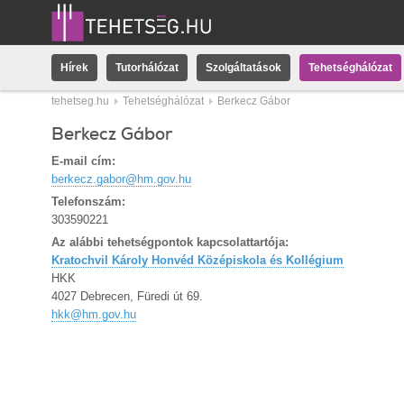
Hírek
Tutorhálózat
Szolgáltatások
Tehetséghálózat
tehetseg.hu
Tehetséghálózat
Berkecz Gábor
Berkecz Gábor
E-mail cím:
berkecz.gabor@hm.gov.hu
Telefonszám:
303590221
Az alábbi tehetségpontok kapcsolattartója:
Kratochvil Károly Honvéd Középiskola és Kollégium
HKK
4027 Debrecen, Füredi út 69.
hkk@hm.gov.hu