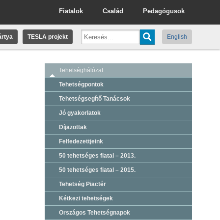
Fiatalok
Család
Pedagógusok
rtya
TESLA projekt
English
Tehetséghálózat
Tehetségpontok
Tehetségsegítő Tanácsok
Jó gyakorlatok
Díjazottak
Felfedezettjeink
50 tehetséges fiatal – 2013.
50 tehetséges fiatal – 2015.
Tehetség Piactér
Kétkezi tehetségek
Országos Tehetségnapok