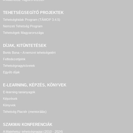
TEHETSÉGSEGÍTŐ
PROJEKTEK
Tehetséghidak Program (TÁMOP 3.4.5)
Nemzeti Tehetség Program
Tehetségek Magyarországa
DÍJAK, KITÜNTETÉSEK
Bonis Bona – A nemzet tehetségeiért
Felfedezettjeink
Tehetségnagykövetek
Egyéb díjak
E-LEARNING, KÉPZÉS, KÖNYVEK
E-learning tananyagok
Képzések
Könyvek
Tehetség Piactér (mentorálás)
SZAKMAI KONFERENCIÁK
A Matehetsz tehetségnapjai (2010 - 2024)