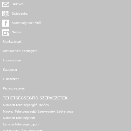
Hírlevél
Sajtószoba
A tehetség sokszínű
Naptár
Munkatársak
Adatkezelési szabályzat
Impresszum
Kapcsolat
Oldaltérkép
Panaszkezelés
TEHETSÉGSEGÍTŐ SZERVEZETEK
Nemzeti Tehetségsegítő Tanács
Magyar Tehetségsegítő Szervezetek Szövetsége
Nemzeti Tehetségpont
Európai Tehetségközpont
A Matehetsz Tagszervezetei