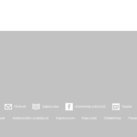
Hírlevél
Sajtószoba
A tehetség sokszínű
Naptár
sak
Adatkezelési szabályzat
Impresszum
Kapcsolat
Oldaltérkép
Pana