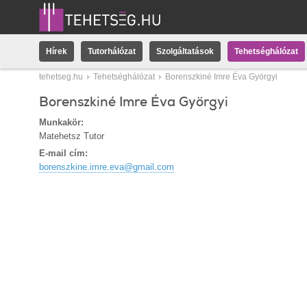
Hírek
Tutorhálózat
Szolgáltatások
Tehetséghálózat
tehetseg.hu
Tehetséghálózat
Borenszkiné Imre Éva Györgyi
Borenszkiné Imre Éva Györgyi
Munkakör:
Matehetsz Tutor
E-mail cím:
borenszkine.imre.eva@gmail.com