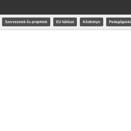
Szervezetek és projektek
EU hálózat
Kézikönyv
Pedagóguská