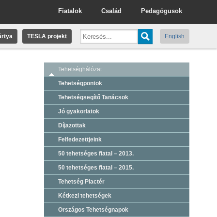
Fiatalok
Család
Pedagógusok
rtya
TESLA projekt
English
Tehetséghálózat
Tehetségpontok
Tehetségsegítő Tanácsok
Jó gyakorlatok
Díjazottak
Felfedezettjeink
50 tehetséges fiatal – 2013.
50 tehetséges fiatal – 2015.
Tehetség Piactér
Kétkezi tehetségek
Országos Tehetségnapok