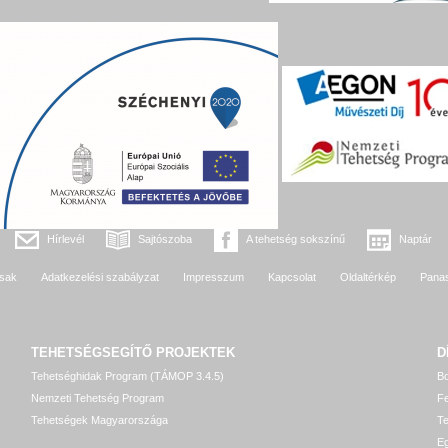
Hírlevél
Sajtószoba
A tehetség sokszínű
Naptár
sak
Adatkezelési szabályzat
Impresszum
Kapcsolat
Oldaltérkép
Pana
TEHETSÉGSEGÍTŐ
PROJEKTEK
D
Tehetséghidak Program (TÁMOP 3.4.5)
Bo
Nemzeti Tehetség Program
Fe
Tehetségek Magyarországa
T
Eg