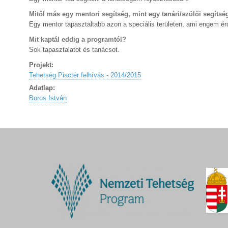
Mitől más egy mentori segítség, mint egy tanári/szülői segítsé
Egy mentor tapasztaltabb azon a speciális területen, ami engem érd
Mit kaptál eddig a programtól?
Sok tapasztalatot és tanácsot.
Projekt:
Tehetség Piactér felhívás - 2014/2015
Adatlap:
Boros István