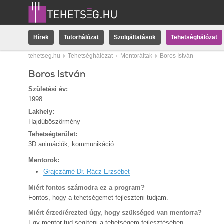
Hírek
Tutorhálózat
Szolgáltatások
Tehetséghálózat
tehetseg.hu
Tehetséghálózat
Mentoráltak
Boros István
Boros István
Születési év:
1998
Lakhely:
Hajdúböszörmény
Tehetségterület:
3D animációk, kommunikáció
Mentorok:
Grajczárné Dr. Rácz Erzsébet
Miért fontos számodra ez a program?
Fontos, hogy a tehetségemet fejleszteni tudjam.
Miért érzed/érezted úgy, hogy szükséged van mentorra?
Egy mentor tud segíteni a tehetségem fejlesztésében.