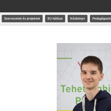
Szervezetek és projektek
EU hálózat
Kézikönyv
Pedagóguská