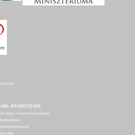
szkezelés
ÍJAK, KITÜNTETÉSEK
nis Bona – A nemzet tehetségeiért
lfedezettjeink
ehetségnagykövetek
yéb díjak