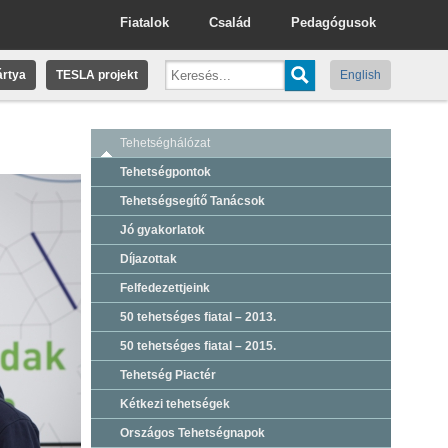
Fiatalok
Család
Pedagógusok
rtya
TESLA projekt
English
Tehetséghálózat
Tehetségpontok
Tehetségsegítő Tanácsok
Jó gyakorlatok
Díjazottak
Felfedezettjeink
50 tehetséges fiatal – 2013.
50 tehetséges fiatal – 2015.
Tehetség Piactér
Kétkezi tehetségek
Országos Tehetségnapok