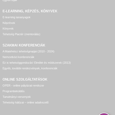
Egyéb díjak
E-LEARNING, KÉPZÉS, KÖNYVEK
E-learning tananyagok
Képzések
Könyvek
Tehetség Piactér (mentorálás)
SZAKMAI KONFERENCIÁK
A Matehetsz tehetségnapjai (2010 - 2024)
Nemzetközi konferenciák
Ez is tehetséggondozás! Elmélet és módszerek (2013)
Egyéb, további rendezvények, konferenciák
ONLINE SZOLGÁLTATÁSOK
OPER - online pályázati rendszer
Programbeküldés
Tanulmányi versenyek
Tehetség hálózat – online adatkezelő