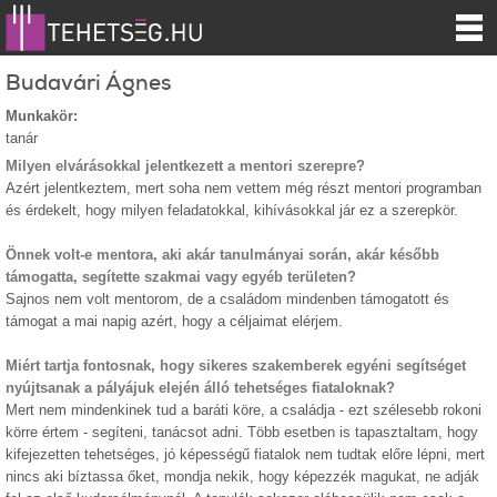
Budavári Ágnes
Munkakör:
tanár
Milyen elvárásokkal jelentkezett a mentori szerepre?
Azért jelentkeztem, mert soha nem vettem még részt mentori programban
és érdekelt, hogy milyen feladatokkal, kihívásokkal jár ez a szerepkör.
Önnek volt-e mentora, aki akár tanulmányai során, akár később
támogatta, segítette szakmai vagy egyéb területen?
Sajnos nem volt mentorom, de a családom mindenben támogatott és
támogat a mai napig azért, hogy a céljaimat elérjem.
Miért tartja fontosnak, hogy sikeres szakemberek egyéni segítséget
nyújtsanak a pályájuk elején álló tehetséges fiataloknak?
Mert nem mindenkinek tud a baráti köre, a családja - ezt szélesebb rokoni
körre értem - segíteni, tanácsot adni. Több esetben is tapasztaltam, hogy
kifejezetten tehetséges, jó képességű fiatalok nem tudtak előre lépni, mert
nincs aki bíztassa őket, mondja nekik, hogy képezzék magukat, ne adják