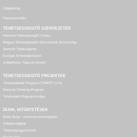
Oldaltérkép
Panaszkezelés
TEHETSÉGSEGÍTŐ SZERVEZETEK
Nemzeti Tehetségsegítő Tanács
Magyar Tehetségsegítő Szervezetek Szövetsége
Nemzeti Tehetségpont
Európai Tehetségközpont
A Matehetsz Tagszervezetei
TEHETSÉGSEGÍTŐ
PROJEKTEK
Tehetséghidak Program (TÁMOP 3.4.5)
Nemzeti Tehetség Program
Tehetségek Magyarországa
DÍJAK, KITÜNTETÉSEK
Bonis Bona – A nemzet tehetségeiért
Felfedezettjeink
Tehetségnagykövetek