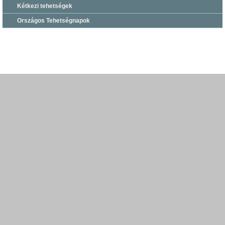
Kétkezi tehetségek
Országos Tehetségnapok