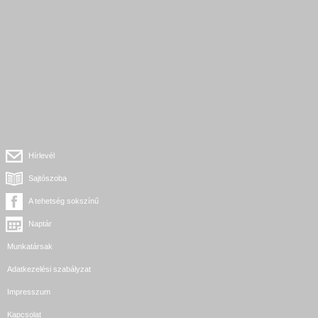
Hírlevél
Sajtószoba
A tehetség sokszínű
Naptár
Munkatársak
Adatkezelési szabályzat
Impresszum
Kapcsolat