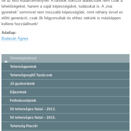
fel az első kudarcélménynél. A tanulók sokszor alábecsülik nem csak a
lehetőségeket, hanem a saját képességüket, tudásukat is. A „mai
gyerekek” semmivel nem rosszabb képességűek, mint néhány évvel ez
előtti generáció, csak ők felgyorsultak és ehhez nekünk is másképpen
kellene hozzáállnunk!
Adatlap:
Budavári Ágnes
Tehetséghálózat
Tehetségpontok
Tehetségsegítő Tanácsok
Jó gyakorlatok
Díjazottak
Felfedezettjeink
50 tehetséges fiatal – 2013.
50 tehetséges fiatal – 2015.
Tehetség Piactér