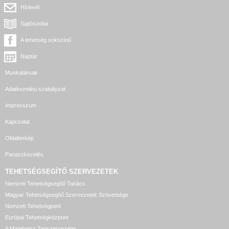
Hírlevél
Sajtószoba
A tehetség sokszínű
Naptár
Munkatársak
Adatkezelési szabályzat
Impresszum
Kapcsolat
Oldaltérkép
Panaszkezelés
TEHETSÉGSEGÍTŐ SZERVEZETEK
Nemzeti Tehetségsegítő Tanács
Magyar Tehetségsegítő Szervezetek Szövetsége
Nemzeti Tehetségpont
Európai Tehetségközpont
A Matehetsz Tagszervezetei