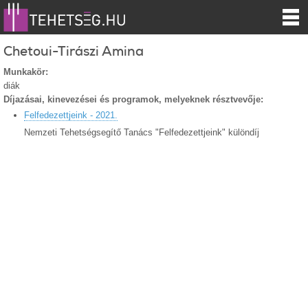
Chetoui-Tirászi Amina
Munkakör:
diák
Díjazásai, kinevezései és programok, melyeknek résztvevője:
Felfedezettjeink - 2021.
Nemzeti Tehetségsegítő Tanács "Felfedezettjeink" különdíj