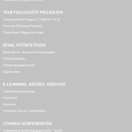
TEHETSÉGSEGÍTŐ
PROJEKTEK
Tehetséghidak Program (TÁMOP 3.4.5)
Nemzeti Tehetség Program
Tehetségek Magyarországa
DÍJAK, KITÜNTETÉSEK
Bonis Bona – A nemzet tehetségeiért
Felfedezettjeink
Tehetségnagykövetek
Egyéb díjak
E-LEARNING, KÉPZÉS, KÖNYVEK
E-learning tananyagok
Képzések
Könyvek
Tehetség Piactér (mentorálás)
SZAKMAI KONFERENCIÁK
A Matehetsz tehetségnapjai (2010 - 2024)