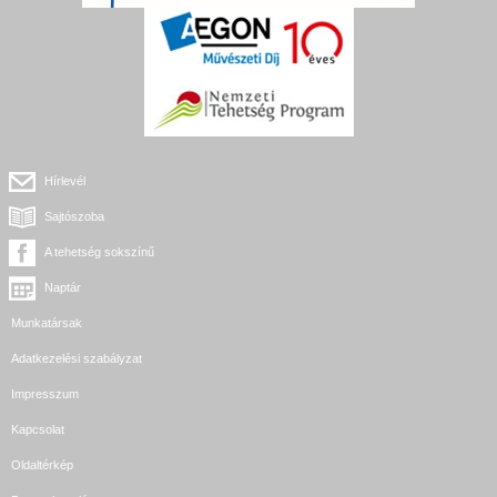
Hírlevél
Sajtószoba
A tehetség sokszínű
Naptár
Munkatársak
Adatkezelési szabályzat
Impresszum
Kapcsolat
Oldaltérkép