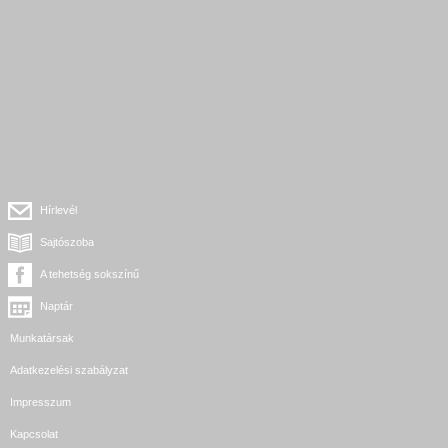
Hírlevél
Sajtószoba
A tehetség sokszínű
Naptár
Munkatársak
Adatkezelési szabályzat
Impresszum
Kapcsolat