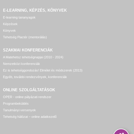
E-LEARNING, KÉPZÉS, KÖNYVEK
E-learning tananyagok
Képzések
Könyvek
Tehetség Piactér (mentorálás)
SZAKMAI KONFERENCIÁK
A Matehetsz tehetségnapjai (2010 - 2024)
Nemzetközi konferenciák
Ez is tehetséggondozás! Elmélet és módszerek (2013)
Egyéb, további rendezvények, konferenciák
ONLINE SZOLGÁLTATÁSOK
OPER - online pályázati rendszer
Programbeküldés
Tanulmányi versenyek
Tehetség hálózat – online adatkezelő