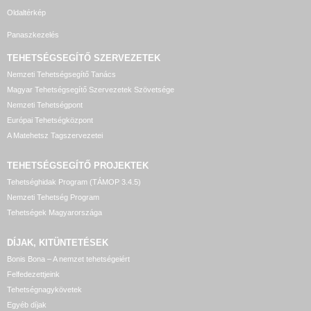
Oldaltérkép
Panaszkezelés
TEHETSÉGSEGÍTŐ SZERVEZETEK
Nemzeti Tehetségsegítő Tanács
Magyar Tehetségsegítő Szervezetek Szövetsége
Nemzeti Tehetségpont
Európai Tehetségközpont
A Matehetsz Tagszervezetei
TEHETSÉGSEGÍTŐ
PROJEKTEK
Tehetséghidak Program (TÁMOP 3.4.5)
Nemzeti Tehetség Program
Tehetségek Magyarországa
DÍJAK, KITÜNTETÉSEK
Bonis Bona – A nemzet tehetségeiért
Felfedezettjeink
Tehetségnagykövetek
Egyéb díjak