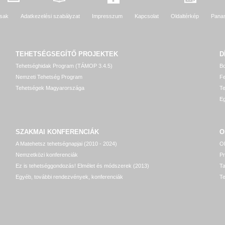
sak
Adatkezelési szabályzat
Impresszum
Kapcsolat
Oldaltérkép
Pana
TEHETSÉGSEGÍTŐ
PROJEKTEK
D
Tehetséghidak Program (TÁMOP 3.4.5)
Bo
Nemzeti Tehetség Program
Fe
Tehetségek Magyarországa
T
Eg
SZAKMAI KONFERENCIÁK
O
A Matehetsz tehetségnapjai (2010 - 2024)
OP
Nemzetközi konferenciák
P
Ez is tehetséggondozás! Elmélet és módszerek (2013)
T
Egyéb, további rendezvények, konferenciák
Te