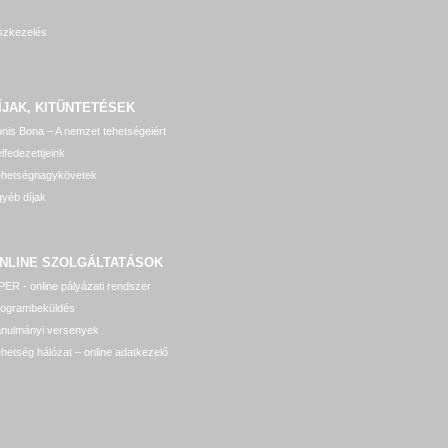
szkezelés
ÍJAK, KITÜNTETÉSEK
nis Bona – A nemzet tehetségeiért
lfedezettjeink
ehetségnagykövetek
yéb díjak
NLINE SZOLGÁLTATÁSOK
ER - online pályázati rendszer
rogrambeküldés
anulmányi versenyek
hetség hálózat – online adatkezelő