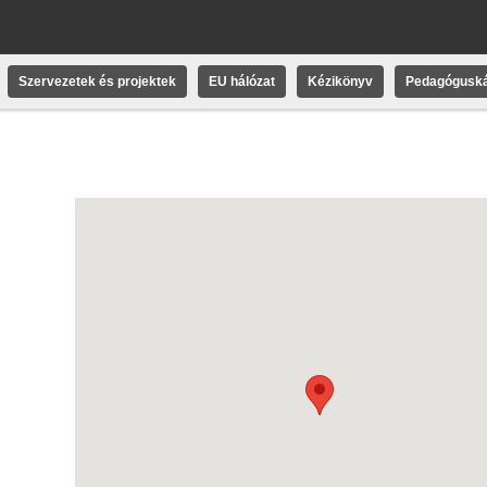
Szervezetek és projektek
EU hálózat
Kézikönyv
Pedagóguská