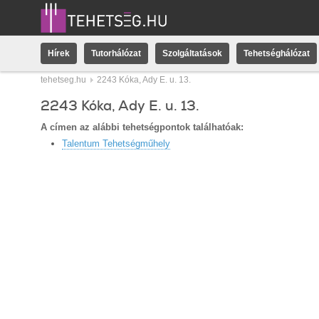
Hírek
Tutorhálózat
Szolgáltatások
Tehetséghálózat
tehetseg.hu
2243 Kóka, Ady E. u. 13.
2243 Kóka, Ady E. u. 13.
A címen az alábbi tehetségpontok találhatóak:
Talentum Tehetségműhely