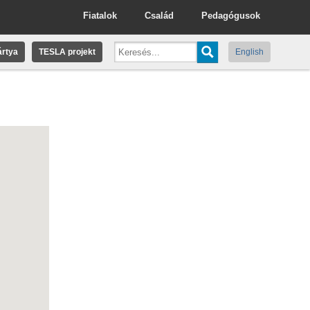
Fiatalok
Család
Pedagógusok
rtya
TESLA projekt
English