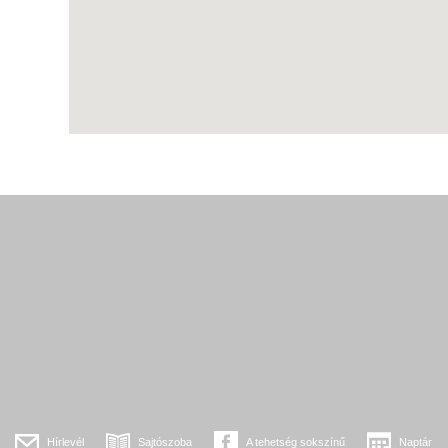
Hírlevél
Sajtószoba
A tehetség sokszínű
Naptár