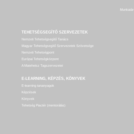
Munkatár
TEHETSÉGSEGÍTŐ SZERVEZETEK
Nemzeti Tehetségsegítő Tanács
Magyar Tehetségsegítő Szervezetek Szövetsége
Nemzeti Tehetségpont
Európai Tehetségközpont
A Matehetsz Tagszervezetei
E-LEARNING, KÉPZÉS, KÖNYVEK
E-learning tananyagok
Képzések
Könyvek
Tehetség Piactér (mentorálás)