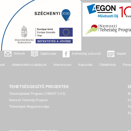
Hírlevél
Sajtószoba
A tehetség sokszínű
Naptár
sak
Adatkezelési szabályzat
Impresszum
Kapcsolat
Oldaltérkép
Pana
TEHETSÉGSEGÍTŐ
PROJEKTEK
D
Tehetséghidak Program (TÁMOP 3.4.5)
Bo
Nemzeti Tehetség Program
Fe
Tehetségek Magyarországa
T
Eg