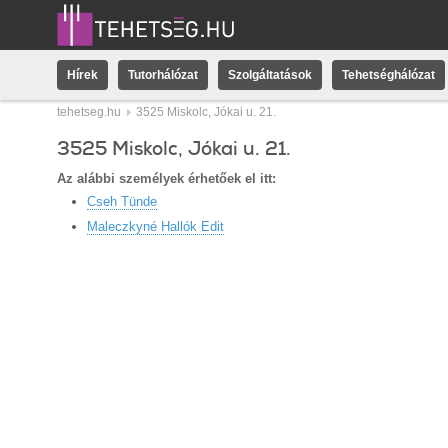
Hírek
Tutorhálózat
Szolgáltatások
Tehetséghálózat
tehetseg.hu
3525 Miskolc, Jókai u. 21.
3525 Miskolc, Jókai u. 21.
Az alábbi személyek érhetőek el itt:
Cseh Tünde
Maleczkyné Hallók Edit