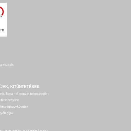
szkezelés
ÍJAK, KITÜNTETÉSEK
nis Bona – A nemzet tehetségeiért
lfedezettjeink
ehetségnagykövetek
yéb díjak