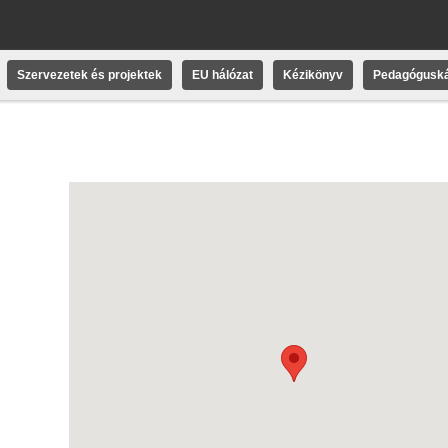
Szervezetek és projektek
EU hálózat
Kézikönyv
Pedagóguská