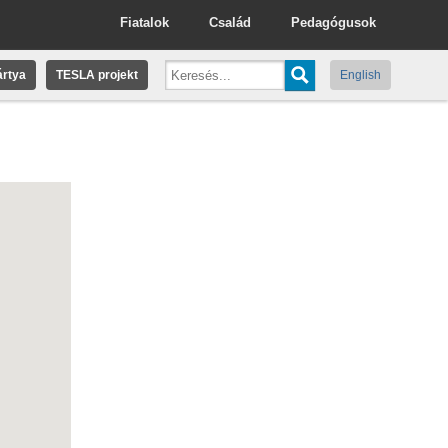
Fiatalok
Család
Pedagógusok
rtya
TESLA projekt
English