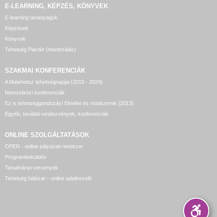
E-LEARNING, KÉPZÉS, KÖNYVEK
E-learning tananyagok
Képzések
Könyvek
Tehetség Piactér (mentorálás)
SZAKMAI KONFERENCIÁK
A Matehetsz tehetségnapjai (2010 - 2024)
Nemzetközi konferenciák
Ez is tehetséggondozás! Elmélet és módszerek (2013)
Egyéb, további rendezvények, konferenciák
ONLINE SZOLGÁLTATÁSOK
OPER - online pályázati rendszer
Programbeküldés
Tanulmányi versenyek
Tehetség hálózat – online adatkezelő