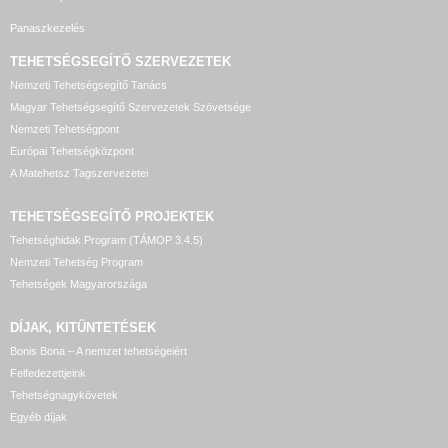
Panaszkezelés
TEHETSÉGSEGÍTŐ SZERVEZETEK
Nemzeti Tehetségsegítő Tanács
Magyar Tehetségsegítő Szervezetek Szövetsége
Nemzeti Tehetségpont
Európai Tehetségközpont
A Matehetsz Tagszervezetei
TEHETSÉGSEGÍTŐ
PROJEKTEK
Tehetséghidak Program (TÁMOP 3.4.5)
Nemzeti Tehetség Program
Tehetségek Magyarországa
DÍJAK, KITÜNTETÉSEK
Bonis Bona – A nemzet tehetségeiért
Felfedezettjeink
Tehetségnagykövetek
Egyéb díjak