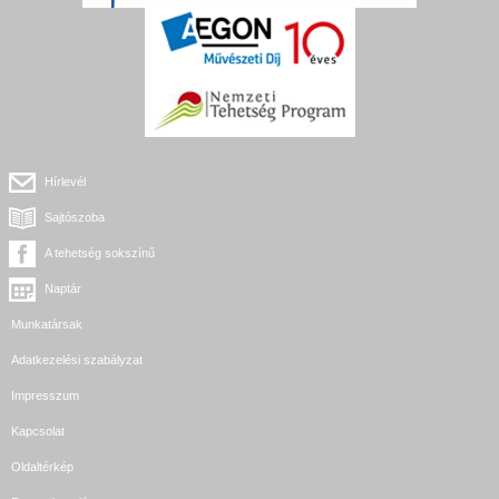
Hírlevél
Sajtószoba
A tehetség sokszínű
Naptár
Munkatársak
Adatkezelési szabályzat
Impresszum
Kapcsolat
Oldaltérkép