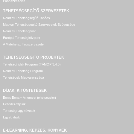
Panaszkezelés
TEHETSÉGSEGÍTŐ SZERVEZETEK
Nemzeti Tehetségsegítő Tanács
Magyar Tehetségsegítő Szervezetek Szövetsége
Nemzeti Tehetségpont
Európai Tehetségközpont
A Matehetsz Tagszervezetei
TEHETSÉGSEGÍTŐ
PROJEKTEK
Tehetséghidak Program (TÁMOP 3.4.5)
Nemzeti Tehetség Program
Tehetségek Magyarországa
DÍJAK, KITÜNTETÉSEK
Bonis Bona – A nemzet tehetségeiért
Felfedezettjeink
Tehetségnagykövetek
Egyéb díjak
E-LEARNING, KÉPZÉS, KÖNYVEK