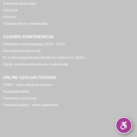
E-learning tananyagok
Képzések
Könyvek
Tehetség Piactér (mentorálás)
SZAKMAI KONFERENCIÁK
A Matehetsz tehetségnapjai (2010 - 2024)
Nemzetközi konferenciák
Ez is tehetséggondozás! Elmélet és módszerek (2013)
Egyéb, további rendezvények, konferenciák
ONLINE SZOLGÁLTATÁSOK
OPER - online pályázati rendszer
Programbeküldés
Tanulmányi versenyek
Tehetség hálózat – online adatkezelő