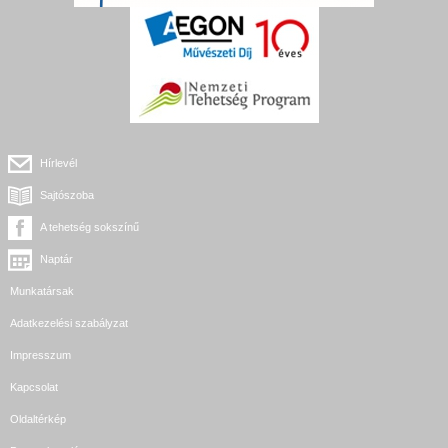
Hírlevél
Sajtószoba
A tehetség sokszínű
Naptár
Munkatársak
Adatkezelési szabályzat
Impresszum
Kapcsolat
Oldaltérkép