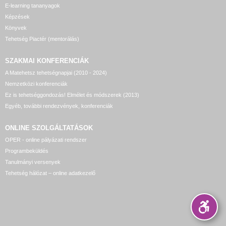
E-learning tananyagok
Képzések
Könyvek
Tehetség Piactér (mentorálás)
SZAKMAI KONFERENCIÁK
A Matehetsz tehetségnapjai (2010 - 2024)
Nemzetközi konferenciák
Ez is tehetséggondozás! Elmélet és módszerek (2013)
Egyéb, további rendezvények, konferenciák
ONLINE SZOLGÁLTATÁSOK
OPER - online pályázati rendszer
Programbeküldés
Tanulmányi versenyek
Tehetség hálózat – online adatkezelő