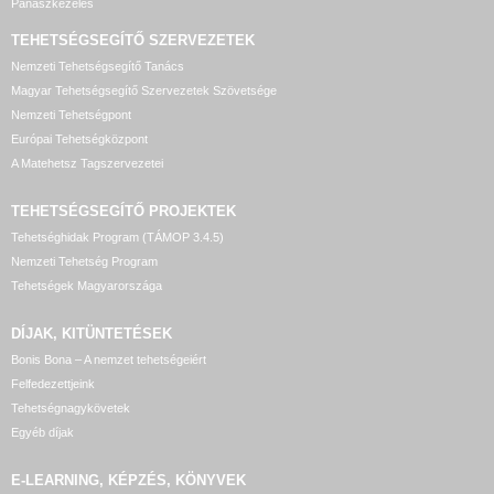
Panaszkezelés
TEHETSÉGSEGÍTŐ SZERVEZETEK
Nemzeti Tehetségsegítő Tanács
Magyar Tehetségsegítő Szervezetek Szövetsége
Nemzeti Tehetségpont
Európai Tehetségközpont
A Matehetsz Tagszervezetei
TEHETSÉGSEGÍTŐ
PROJEKTEK
Tehetséghidak Program (TÁMOP 3.4.5)
Nemzeti Tehetség Program
Tehetségek Magyarországa
DÍJAK, KITÜNTETÉSEK
Bonis Bona – A nemzet tehetségeiért
Felfedezettjeink
Tehetségnagykövetek
Egyéb díjak
E-LEARNING, KÉPZÉS, KÖNYVEK