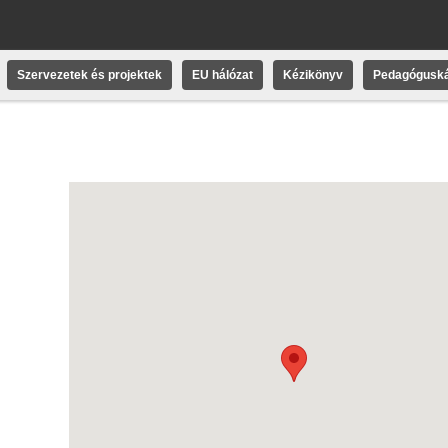
Szervezetek és projektek
EU hálózat
Kézikönyv
Pedagóguská