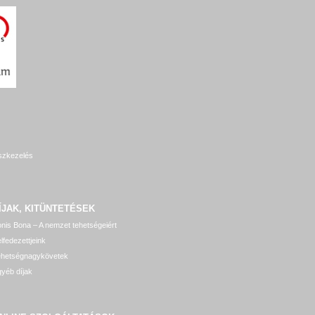
szkezelés
ÍJAK, KITÜNTETÉSEK
nis Bona – A nemzet tehetségeiért
lfedezettjeink
ehetségnagykövetek
yéb díjak