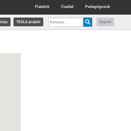
Fiatalok
Család
Pedagógusok
rtya
TESLA projekt
English