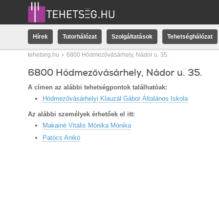
Hírek
Tutorhálózat
Szolgáltatások
Tehetséghálózat
tehetseg.hu
6800 Hódmezővásárhely, Nádor u. 35.
6800 Hódmezővásárhely, Nádor u. 35.
A címen az alábbi tehetségpontok találhatóak:
Hódmezővásárhelyi Klauzál Gábor Általános Iskola
Az alábbi személyek érhetőek el itt:
Makainé Vitális Mónika Mónika
Patócs Anikó