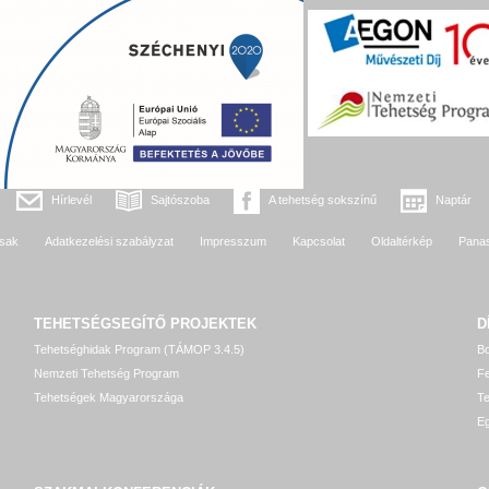
Hírlevél
Sajtószoba
A tehetség sokszínű
Naptár
sak
Adatkezelési szabályzat
Impresszum
Kapcsolat
Oldaltérkép
Pana
TEHETSÉGSEGÍTŐ
PROJEKTEK
D
Tehetséghidak Program (TÁMOP 3.4.5)
Bo
Nemzeti Tehetség Program
Fe
Tehetségek Magyarországa
T
Eg