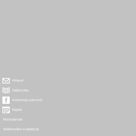
Hírlevél
Sajtószoba
A tehetség sokszínű
Naptár
Munkatársak
Adatkezelési szabályzat