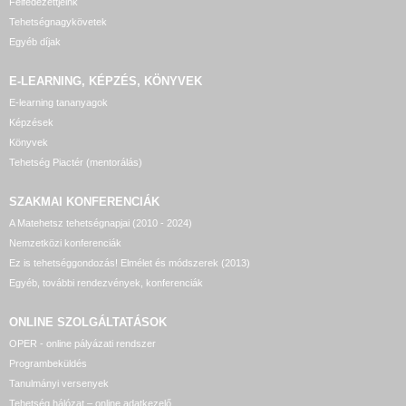
Felfedezettjeink
Tehetségnagykövetek
Egyéb díjak
E-LEARNING, KÉPZÉS, KÖNYVEK
E-learning tananyagok
Képzések
Könyvek
Tehetség Piactér (mentorálás)
SZAKMAI KONFERENCIÁK
A Matehetsz tehetségnapjai (2010 - 2024)
Nemzetközi konferenciák
Ez is tehetséggondozás! Elmélet és módszerek (2013)
Egyéb, további rendezvények, konferenciák
ONLINE SZOLGÁLTATÁSOK
OPER - online pályázati rendszer
Programbeküldés
Tanulmányi versenyek
Tehetség hálózat – online adatkezelő