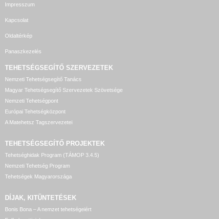
Impresszum
Kapcsolat
Oldaltérkép
Panaszkezelés
TEHETSÉGSEGÍTŐ SZERVEZETEK
Nemzeti Tehetségsegítő Tanács
Magyar Tehetségsegítő Szervezetek Szövetsége
Nemzeti Tehetségpont
Európai Tehetségközpont
A Matehetsz Tagszervezetei
TEHETSÉGSEGÍTŐ
PROJEKTEK
Tehetséghidak Program (TÁMOP 3.4.5)
Nemzeti Tehetség Program
Tehetségek Magyarországa
DÍJAK, KITÜNTETÉSEK
Bonis Bona – A nemzet tehetségeiért