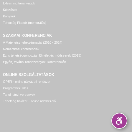
E-learning tananyagok
Képzések
Könyvek
Tehetség Piactér (mentorálás)
SZAKMAI KONFERENCIÁK
A Matehetsz tehetségnapjai (2010 - 2024)
Nemzetközi konferenciák
Ez is tehetséggondozás! Elmélet és módszerek (2013)
Egyéb, további rendezvények, konferenciák
ONLINE SZOLGÁLTATÁSOK
OPER - online pályázati rendszer
Programbeküldés
Tanulmányi versenyek
Tehetség hálózat – online adatkezelő