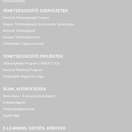
Panaszkezelés
TEHETSÉGSEGÍTŐ SZERVEZETEK
Nemzeti Tehetségsegítő Tanács
Magyar Tehetségsegítő Szervezetek Szövetsége
Nemzeti Tehetségpont
Európai Tehetségközpont
A Matehetsz Tagszervezetei
TEHETSÉGSEGÍTŐ
PROJEKTEK
Tehetséghidak Program (TÁMOP 3.4.5)
Nemzeti Tehetség Program
Tehetségek Magyarországa
DÍJAK, KITÜNTETÉSEK
Bonis Bona – A nemzet tehetségeiért
Felfedezettjeink
Tehetségnagykövetek
Egyéb díjak
E-LEARNING, KÉPZÉS, KÖNYVEK