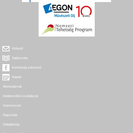
Hírlevél
Sajtószoba
A tehetség sokszínű
Naptár
Munkatársak
Adatkezelési szabályzat
Impresszum
Kapcsolat
Oldaltérkép