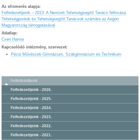
Az elismerés alapja:
Felfedezettjeink – 2013. A Nemzeti Tehetségsegítő Tanács felhívása
Tehetségpontok és Tehetségsegítő Tanácsok számára az Aegon
Magyarország támogatásával
Adatlap:
Cseri Hanna
Kapcsolódó intézmény, szervezet:
Pécsi Művészeti Gimnázium, Szakgimnázium és Technikum
Felfedezettjeink
Felfedezettjeink - 2026.
Felfedezettjeink - 2025.
Felfedezettjeink - 2024.
Felfedezettjeink - 2023.
Felfedezettjeink - 2022.
Felfedezettjeink - 2021.