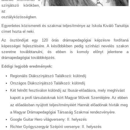
színjátszó körökben,
az
osztályközösségben.
Egyenletes közismereti és szakmai teljesítménye az Iskola Kiváló Tanulója
címet hozta el neki.
Az ösztöndíjat egy 120 órás drámapedagógiai képzésre fordítaná
képességei fejlesztésére. A későbbikben pedig színházi nevelés szakon
szeretne továbbtanulni, és ebben is komoly előnyt jelentene a
drámapedagógiai továbbképzés.
Eddigi legjobb eredmények:
Regionális Diákszínjátszó Találkozó: különdíj
Országos Diákszínjátszó Találkozó: különdíj
Két felnőtt fesztiválon különdíj az Ibusár-előadásra, mely meghívást
kapott a profi társulatoknak kiírt Magyar Művek Szemléjére. Az ebben
az előadásban nyújtott teljesítményéért Hannát előadónak hívták meg
a Magyar Drámapedagógiai Társaság Szakmai rendezvényére.
Google Guitar Hero világverseny: II. helyezés
Richter Gyógyszergyár Szépíró versenye: II. helyezés