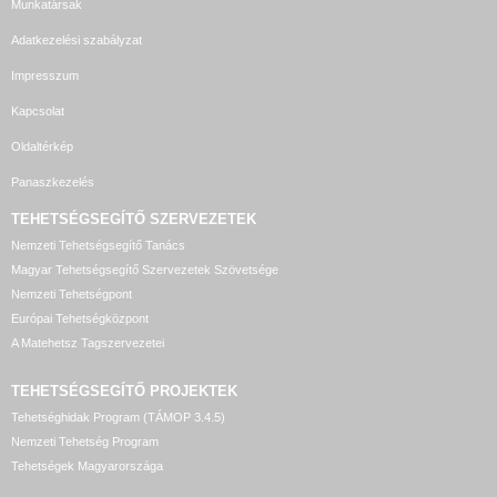
Munkatársak
Adatkezelési szabályzat
Impresszum
Kapcsolat
Oldaltérkép
Panaszkezelés
TEHETSÉGSEGÍTŐ SZERVEZETEK
Nemzeti Tehetségsegítő Tanács
Magyar Tehetségsegítő Szervezetek Szövetsége
Nemzeti Tehetségpont
Európai Tehetségközpont
A Matehetsz Tagszervezetei
TEHETSÉGSEGÍTŐ
PROJEKTEK
Tehetséghidak Program (TÁMOP 3.4.5)
Nemzeti Tehetség Program
Tehetségek Magyarországa