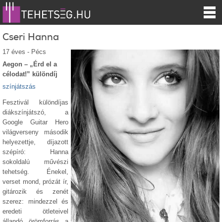
Cseri Hanna
17 éves - Pécs
Aegon – „Érd el a
célodat!” különdíj
színjátszás
Fesztivál különdíjas
diákszínjátszó, a
Google Guitar Hero
világverseny második
helyezettje, díjazott
szépíró: Hanna
sokoldalú művészi
tehetség. Énekel,
verset mond, prózát ír,
gitározik és zenét
szerez: mindezzel és
eredeti ötleteivel
állandó örömforrás a