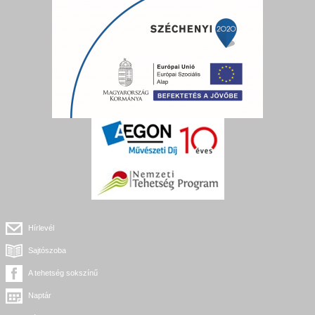
Hírlevél
Sajtószoba
A tehetség sokszínű
Naptár