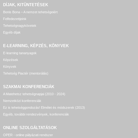
DÍJAK, KITÜNTETÉSEK
Bonis Bona – A nemzet tehetségeiért
Felfedezettjeink
Tehetségnagykövetek
Egyéb díjak
E-LEARNING, KÉPZÉS, KÖNYVEK
E-learning tananyagok
Képzések
Könyvek
Tehetség Piactér (mentorálás)
SZAKMAI KONFERENCIÁK
A Matehetsz tehetségnapjai (2010 - 2024)
Nemzetközi konferenciák
Ez is tehetséggondozás! Elmélet és módszerek (2013)
Egyéb, további rendezvények, konferenciák
ONLINE SZOLGÁLTATÁSOK
OPER - online pályázati rendszer