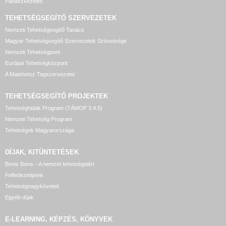
Panaszkezelés
TEHETSÉGSEGÍTŐ SZERVEZETEK
Nemzeti Tehetségsegítő Tanács
Magyar Tehetségsegítő Szervezetek Szövetsége
Nemzeti Tehetségpont
Európai Tehetségközpont
A Matehetsz Tagszervezetei
TEHETSÉGSEGÍTŐ
PROJEKTEK
Tehetséghidak Program (TÁMOP 3.4.5)
Nemzeti Tehetség Program
Tehetségek Magyarországa
DÍJAK, KITÜNTETÉSEK
Bonis Bona – A nemzet tehetségeiért
Felfedezettjeink
Tehetségnagykövetek
Egyéb díjak
E-LEARNING, KÉPZÉS, KÖNYVEK