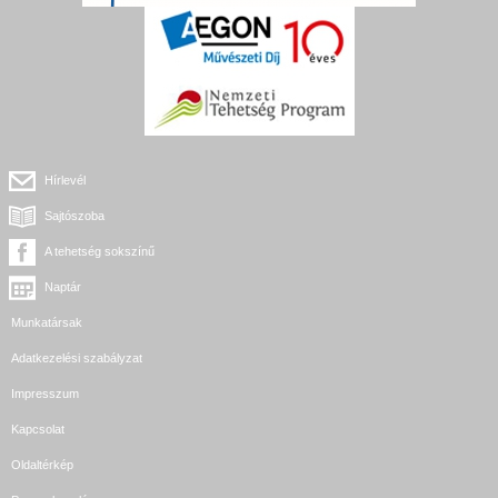
Hírlevél
Sajtószoba
A tehetség sokszínű
Naptár
Munkatársak
Adatkezelési szabályzat
Impresszum
Kapcsolat
Oldaltérkép