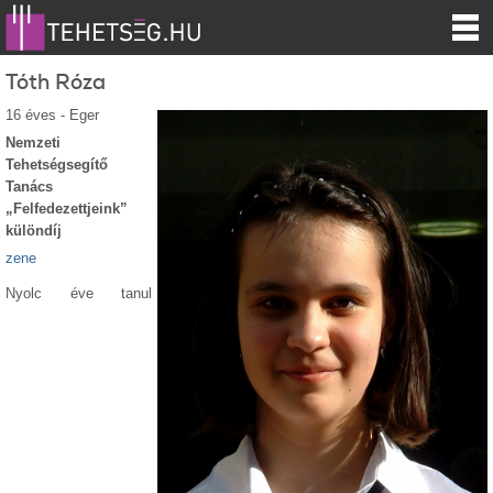
Tóth Róza
16 éves - Eger
Nemzeti
Tehetségsegítő
Tanács
„Felfedezettjeink”
különdíj
zene
Nyolc éve tanul