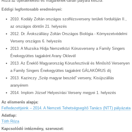
Róza az operaénekesi és magánének-tanári pályára készül.
Eddigi legfontosabb eredményei:
2010. Kodály Zoltán országos szolfézsverseny területi fordulóján II.,
az országos döntőn 21. helyezés
2012. Dr. Árokszállásy Zoltán Országos Biológia - Környezetvédelmi
Verseny országos 6. helyezés
2013. A Muzsika Hídja Nemzetközi Kórusverseny a Family Singers
Énekegyüttes tagjaként Arany Oklevél
2013. Az Éneklő Magyarország Kórusfesztivál és Minősítő Versenyen
a Family Singers Énekegyüttes tagjaként GÁLAKÓRUS díj
2013. Kazinczy „Szép magyar beszéd” verseny, Kisújszállás
aranyérem
2014. Implom József Helyesírási Verseny megyei 1. helyezés
Az elismerés alapja:
Felfedezettjeink – 2014. A Nemzeti Tehetségsegítő Tanács (NTT) pályázata
Adatlap:
Tóth Róza
Kapcsolódó intézmény, szervezet: