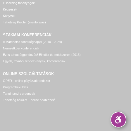
E-learning tananyagok
Képzések
Könyvek
Tehetség Piactér (mentorálás)
SZAKMAI KONFERENCIÁK
A Matehetsz tehetségnapjai (2010 - 2024)
Nemzetközi konferenciák
Ez is tehetséggondozás! Elmélet és módszerek (2013)
Egyéb, további rendezvények, konferenciák
ONLINE SZOLGÁLTATÁSOK
OPER - online pályázati rendszer
Programbeküldés
Tanulmányi versenyek
Tehetség hálózat – online adatkezelő