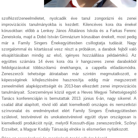
szolfézst/zeneelméletet, nyolcadik éve tanul zongorázni és zenei
improvizációs tanulmányokba is kezdett. Kilencéves kora óta énekel
kórusokban: előbb a Lenkey János Általános Iskola és a Farkas Ferenc
Zeneiskola, majd a Dobó István Gimnázium kórusában énekelt, most pedig
már a Family Singers Énekegyüttesben csillogtatja tudását. Nagy
szorgalommal és kitartással vesz részt a próbákon, a darabok fejből való
elsajátításában mindig az első, igényes hozzáállása példaértékű. Az
együttes számára 14 éves kora óta ír hangszeres zenei darabokból
feldolgozásokat többszólamú énekhangra, a cappella előadásmódra.
Zeneszerzői tehetsége átirataiban már szintén megmutatkozott, e
képességének kifejlesztésére hasznosítja eddig már megszerzett
zeneelméleti alapképzettségét és 2013-ban elkezdett zenei improvizációs
tanulmányait. Szerzeményei közül egyet a Heves Megyei Tehetségsegítő
Tanács konferenciáján is bemutattak 2013. június 6-án, nagy sikerrel. A
család által alapított, rövid idő alatt kiemelkedő országos és nemzetközi
színvonalat és eredményeket elért Family Singers Énekegyüttesben
szüleivel, testvéreivel és unokatestvéreivel együtt olyan országosan is
kiemelkedő produkciót nyújt, melyről Kossuth-díjas zeneszerzőnk, Szőnyi
Erzsébet, a Magyar Kodály Társaság elnöke is elismerően nyilatkozott.