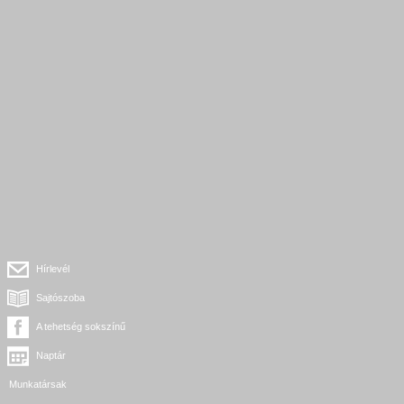
Hírlevél
Sajtószoba
A tehetség sokszínű
Naptár
Munkatársak