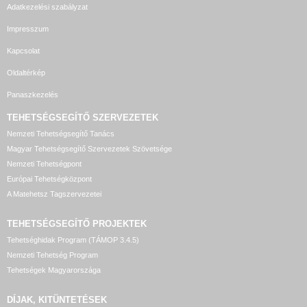
Adatkezelési szabályzat
Impresszum
Kapcsolat
Oldaltérkép
Panaszkezelés
TEHETSÉGSEGÍTŐ SZERVEZETEK
Nemzeti Tehetségsegítő Tanács
Magyar Tehetségsegítő Szervezetek Szövetsége
Nemzeti Tehetségpont
Európai Tehetségközpont
A Matehetsz Tagszervezetei
TEHETSÉGSEGÍTŐ
PROJEKTEK
Tehetséghidak Program (TÁMOP 3.4.5)
Nemzeti Tehetség Program
Tehetségek Magyarországa
DÍJAK, KITÜNTETÉSEK