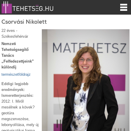
Csorvási Nikolett
22 éves -
Székesfehérvár
Nemzeti
Tehetségsegítő
Tanács
„Felfedezettjeink”
különdíj
természetföldrajz
Eddigi legjobb
eredmények:
Ismeretterjesztés:
2012: I. Miről
mesélnek a kövek?
geotúra
megszervezése,
lebonyolítása, mely új
geoturisztikai forma.