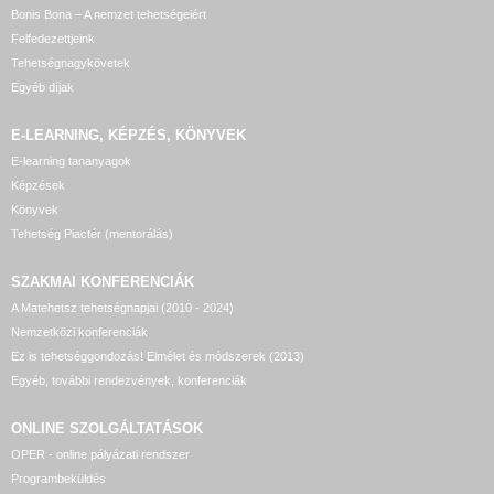
Bonis Bona – A nemzet tehetségeiért
Felfedezettjeink
Tehetségnagykövetek
Egyéb díjak
E-LEARNING, KÉPZÉS, KÖNYVEK
E-learning tananyagok
Képzések
Könyvek
Tehetség Piactér (mentorálás)
SZAKMAI KONFERENCIÁK
A Matehetsz tehetségnapjai (2010 - 2024)
Nemzetközi konferenciák
Ez is tehetséggondozás! Elmélet és módszerek (2013)
Egyéb, további rendezvények, konferenciák
ONLINE SZOLGÁLTATÁSOK
OPER - online pályázati rendszer
Programbeküldés