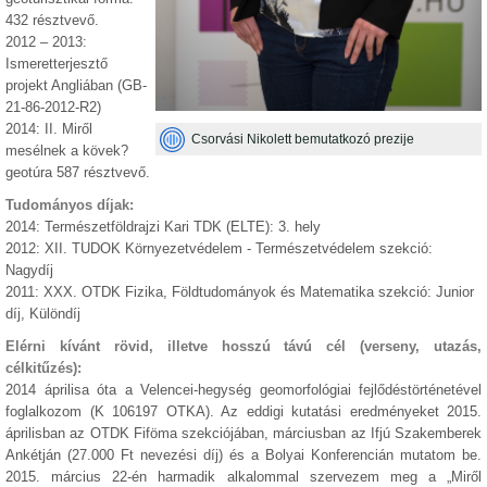
432 résztvevő.
2012 – 2013:
Ismeretterjesztő
projekt Angliában (GB-
21-86-2012-R2)
2014: II. Miről
Csorvási Nikolett bemutatkozó prezije
mesélnek a kövek?
geotúra 587 résztvevő.
Tudományos díjak:
2014: Természetföldrajzi Kari TDK (ELTE): 3. hely
2012: XII. TUDOK Környezetvédelem - Természetvédelem szekció:
Nagydíj
2011: XXX. OTDK Fizika, Földtudományok és Matematika szekció: Junior
díj, Különdíj
Elérni kívánt rövid, illetve hosszú távú cél (verseny, utazás,
célkitűzés):
2014 áprilisa óta a Velencei-hegység geomorfológiai fejlődéstörténetével
foglalkozom (K 106197 OTKA). Az eddigi kutatási eredményeket 2015.
áprilisban az OTDK Fiföma szekciójában, márciusban az Ifjú Szakemberek
Ankétján (27.000 Ft nevezési díj) és a Bolyai Konferencián mutatom be.
2015. március 22-én harmadik alkalommal szervezem meg a „Miről