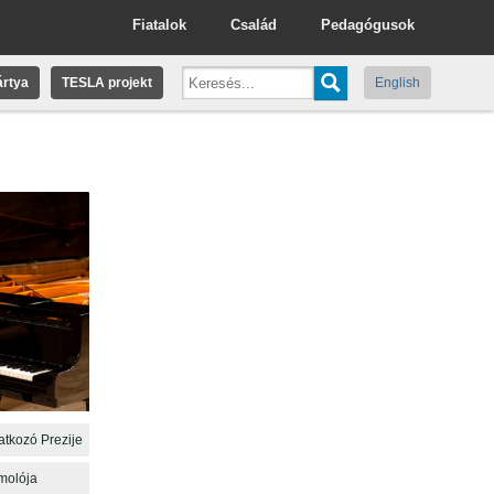
Fiatalok
Család
Pedagógusok
rtya
TESLA projekt
English
tkozó Prezije
molója