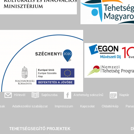
Hírlevél
Sajtószoba
A tehetség sokszínű
Naptár
sak
Adatkezelési szabályzat
Impresszum
Kapcsolat
Oldaltérkép
Pana
TEHETSÉGSEGÍTŐ
PROJEKTEK
D