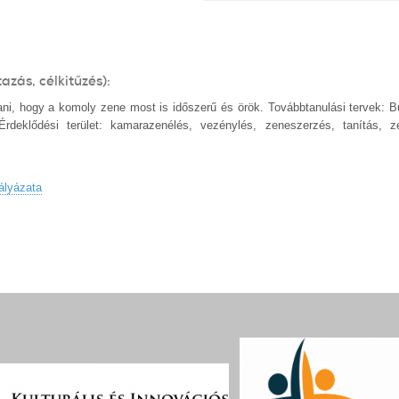
tazás, célkitűzés):
tani, hogy a komoly zene most is időszerű és örök. Továbbtanulási tervek:
klődési terület: kamarazenélés, vezénylés, zeneszerzés, tanítás, z
ályázata