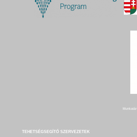
Munkatár
TEHETSÉGSEGÍTŐ SZERVEZETEK