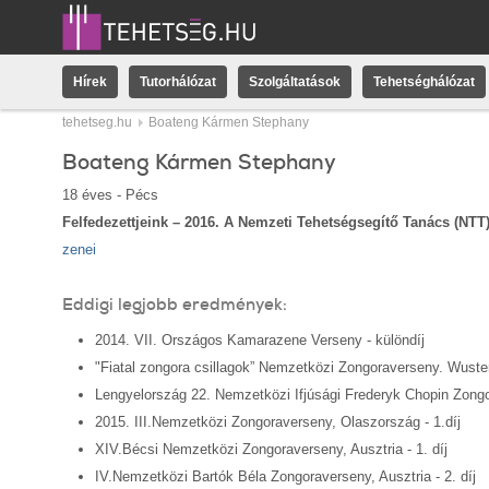
Hírek
Tutorhálózat
Szolgáltatások
Tehetséghálózat
tehetseg.hu
Boateng Kármen Stephany
Boateng Kármen Stephany
18 éves - Pécs
Felfedezettjeink – 2016. A Nemzeti Tehetségsegítő Tanács (NTT)
zenei
Eddigi legjobb eredmények:
2014. VII. Országos Kamarazene Verseny - különdíj
"Fiatal zongora csillagok” Nemzetközi Zongoraverseny. Wuster
Lengyelország 22. Nemzetközi Ifjúsági Frederyk Chopin Zongor
2015. III.Nemzetközi Zongoraverseny, Olaszország - 1.díj
XIV.Bécsi Nemzetközi Zongoraverseny, Ausztria - 1. díj
IV.Nemzetközi Bartók Béla Zongoraverseny, Ausztria - 2. díj