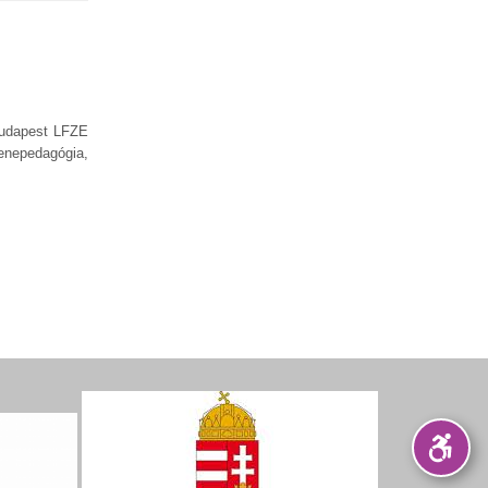
 Budapest LFZE
enepedagógia,