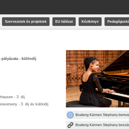
Szervezetek és projektek
EU hálózat
Kézikönyv
Pedagóguská
 pályázata - különdíj
hausen - 3. díj
averseny - 3. díj és különdíj
Boateng Kármen Stephany bemuta
Boateng Kármen Stephany beszá