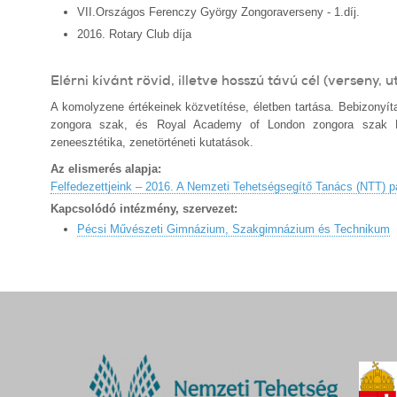
VII.Országos Ferenczy György Zongoraverseny - 1.díj.
2016. Rotary Club díja
Elérni kívánt rövid, illetve hosszú távú cél (verseny, u
A komolyzene értékeinek közvetítése, életben tartása. Bebizonyí
zongora szak, és Royal Academy of London zongora szak Érde
zeneesztétika, zenetörténeti kutatások.
Az elismerés alapja:
Felfedezettjeink – 2016. A Nemzeti Tehetségsegítő Tanács (NTT) p
Kapcsolódó intézmény, szervezet:
Pécsi Művészeti Gimnázium, Szakgimnázium és Technikum