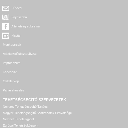
Hírlevél
Sajtószoba
A tehetség sokszínű
Naptár
Munkatársak
Adatkezelési szabályzat
Impresszum
Kapcsolat
Oldaltérkép
Panaszkezelés
TEHETSÉGSEGÍTŐ SZERVEZETEK
Nemzeti Tehetségsegítő Tanács
Magyar Tehetségsegítő Szervezetek Szövetsége
Nemzeti Tehetségpont
Európai Tehetségközpont