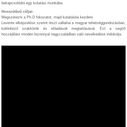
bekapcsolódni egy kutatási munkába.
Hosszútávú céljai:
Megszerezni a Ph.D fokozatot, majd kutatásba kezdeni.
Levente elképzelése szerint részt vállalna a magyar tehetséggondozásban,
különböző szakkörök és előadások megtartásával. Ezt a segítő
hozzáállást minden bizonnyal nagycsaládban való nevelkedése indokolja.