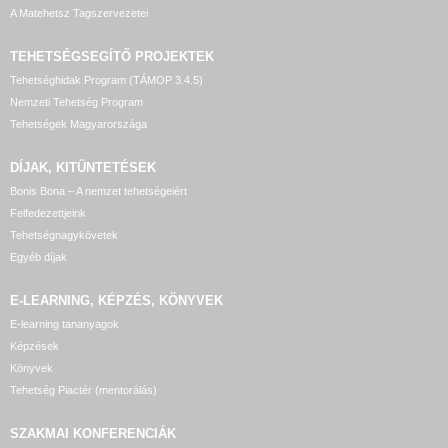
A Matehetsz Tagszervezetei
TEHETSÉGSEGÍTŐ
PROJEKTEK
Tehetséghidak Program (TÁMOP 3.4.5)
Nemzeti Tehetség Program
Tehetségek Magyarországa
DÍJAK, KITÜNTETÉSEK
Bonis Bona – A nemzet tehetségeiért
Felfedezettjeink
Tehetségnagykövetek
Egyéb díjak
E-LEARNING, KÉPZÉS, KÖNYVEK
E-learning tananyagok
Képzések
Könyvek
Tehetség Piactér (mentorálás)
SZAKMAI KONFERENCIÁK