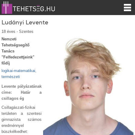
Ludányi Levente
18 éves - Szentes
Nemzeti
Tehetségsegítő
Tanács
"Felfedezettjeink"
fődíj
logikai-matematikai,
természeti
Levente pályázatának
címe: Határ a
csillagos ég
Csillagászati-fizikai
területen a szentesi
gimnazista számos
eredménnyel
büszkélkedhet: