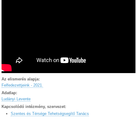
Az elismerés alapja:
Felfedezettjeink - 2021.
Adatlap:
Ludányi Levente
Kapcsolódó intézmény, szervezet:
Szentes és Térsége Tehetségsegítő Tanács