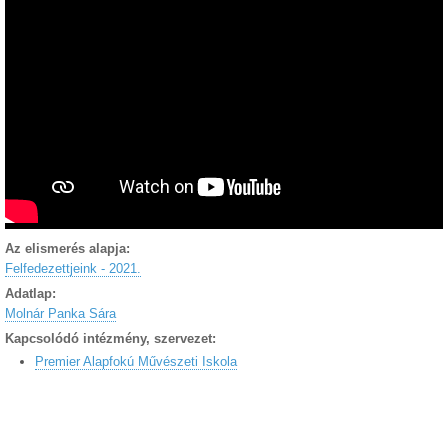
Az elismerés alapja:
Felfedezettjeink - 2021.
Adatlap:
Molnár Panka Sára
Kapcsolódó intézmény, szervezet:
Premier Alapfokú Művészeti Iskola