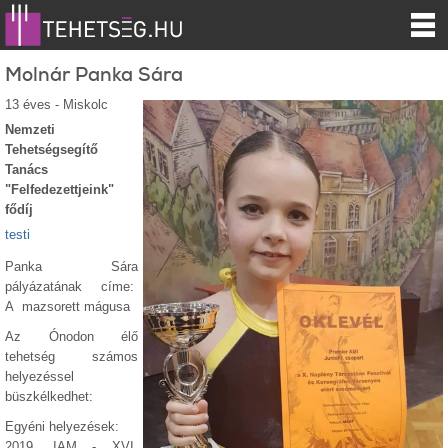
Molnár Panka Sára
13 éves - Miskolc
Nemzeti
Tehetségsegítő
Tanács
"Felfedezettjeink"
fődíj
testi
Panka Sára
pályázatának címe:
A mazsorett mágusa
Az Ónodon élő
tehetség számos
helyezéssel
büszkélkedhet:
Egyéni helyezések:
2019. IAM - XVI.