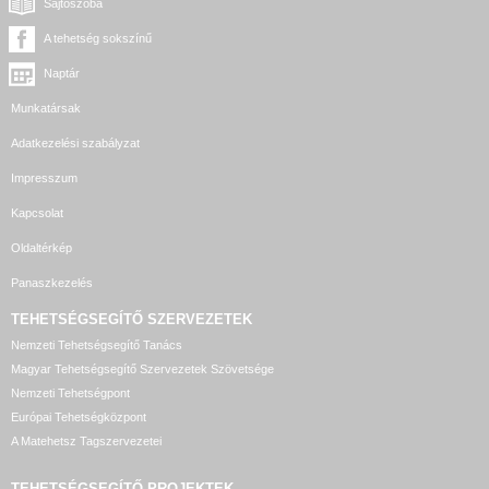
Sajtószoba
A tehetség sokszínű
Naptár
Munkatársak
Adatkezelési szabályzat
Impresszum
Kapcsolat
Oldaltérkép
Panaszkezelés
TEHETSÉGSEGÍTŐ SZERVEZETEK
Nemzeti Tehetségsegítő Tanács
Magyar Tehetségsegítő Szervezetek Szövetsége
Nemzeti Tehetségpont
Európai Tehetségközpont
A Matehetsz Tagszervezetei
TEHETSÉGSEGÍTŐ
PROJEKTEK