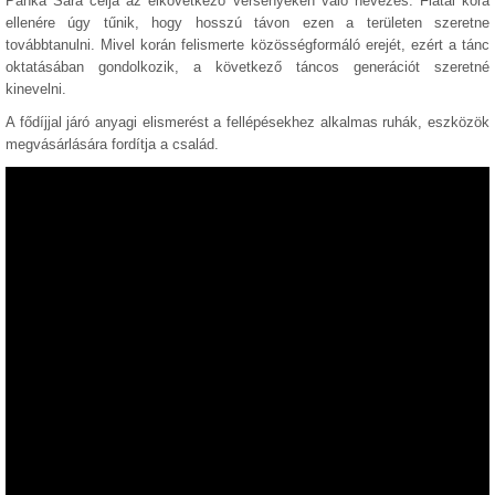
Panka Sára célja az elkövetkező versenyeken való nevezés. Fiatal kora
ellenére úgy tűnik, hogy hosszú távon ezen a területen szeretne
továbbtanulni. Mivel korán felismerte közösségformáló erejét, ezért a tánc
oktatásában gondolkozik, a következő táncos generációt szeretné
kinevelni.
A fődíjjal járó anyagi elismerést a fellépésekhez alkalmas ruhák, eszközök
megvásárlására fordítja a család.