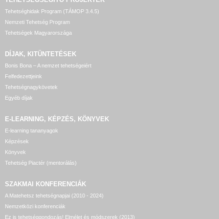
Tehetséghidak Program (TÁMOP 3.4.5)
Nemzeti Tehetség Program
Tehetségek Magyarországa
DÍJAK, KITÜNTETÉSEK
Bonis Bona – A nemzet tehetségeiért
Felfedezettjeink
Tehetségnagykövetek
Egyéb díjak
E-LEARNING, KÉPZÉS, KÖNYVEK
E-learning tananyagok
Képzések
Könyvek
Tehetség Piactér (mentorálás)
SZAKMAI KONFERENCIÁK
A Matehetsz tehetségnapjai (2010 - 2024)
Nemzetközi konferenciák
Ez is tehetséggondozás! Elmélet és módszerek (2013)