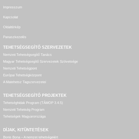
Impresszum
Kapcsolat
Oldaltérkép
Panaszkezelés
TEHETSÉGSEGÍTŐ SZERVEZETEK
Nemzeti Tehetségsegítő Tanács
Magyar Tehetségsegítő Szervezetek Szövetsége
Nemzeti Tehetségpont
Európai Tehetségközpont
A Matehetsz Tagszervezetei
TEHETSÉGSEGÍTŐ
PROJEKTEK
Tehetséghidak Program (TÁMOP 3.4.5)
Nemzeti Tehetség Program
Tehetségek Magyarországa
DÍJAK, KITÜNTETÉSEK
Bonis Bona – A nemzet tehetségeiért