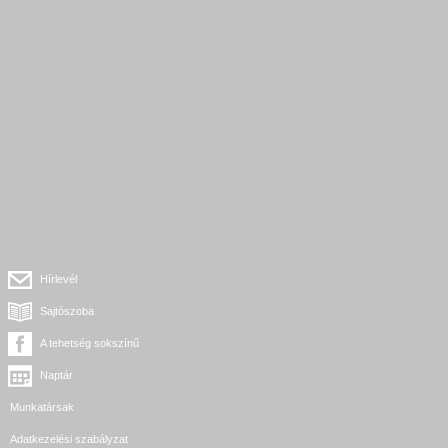
Hírlevél
Sajtószoba
A tehetség sokszínű
Naptár
Munkatársak
Adatkezelési szabályzat