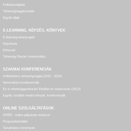
Felfedezettjeink
Tehetségnagykövetek
Egyéb díjak
E-LEARNING, KÉPZÉS, KÖNYVEK
E-learning tananyagok
Képzések
Könyvek
Tehetség Piactér (mentorálás)
SZAKMAI KONFERENCIÁK
A Matehetsz tehetségnapjai (2010 - 2024)
Nemzetközi konferenciák
Ez is tehetséggondozás! Elmélet és módszerek (2013)
Egyéb, további rendezvények, konferenciák
ONLINE SZOLGÁLTATÁSOK
OPER - online pályázati rendszer
Programbeküldés
Tanulmányi versenyek