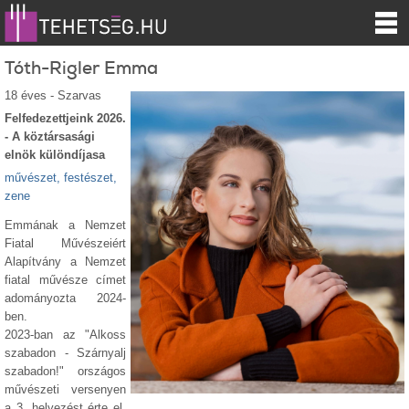
Tóth-Rigler Emma
18 éves - Szarvas
Felfedezettjeink 2026.
- A köztársasági
elnök különdíjasa
művészet, festészet,
zene
Emmának a Nemzet
Fiatal Művészeiért
Alapítvány a Nemzet
fiatal művésze címet
adományozta 2024-
ben.
2023-ban az "Alkoss
szabadon - Szárnyalj
szabadon!" országos
művészeti versenyen
a 3. helyezést érte el,