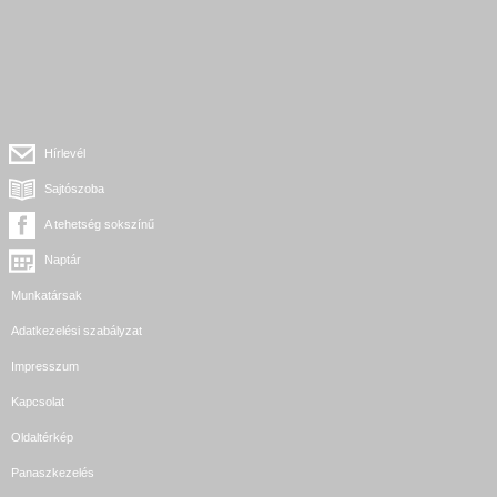
Hírlevél
Sajtószoba
A tehetség sokszínű
Naptár
Munkatársak
Adatkezelési szabályzat
Impresszum
Kapcsolat
Oldaltérkép
Panaszkezelés