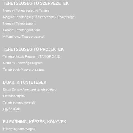
TEHETSÉGSEGÍTŐ SZERVEZETEK
Nemzeti Tehetségsegítő Tanács
Magyar Tehetségsegítő Szervezetek Szövetsége
Nemzeti Tehetségpont
Európai Tehetségközpont
A Matehetsz Tagszervezetei
TEHETSÉGSEGÍTŐ
PROJEKTEK
Tehetséghidak Program (TÁMOP 3.4.5)
Nemzeti Tehetség Program
Tehetségek Magyarországa
DÍJAK, KITÜNTETÉSEK
Bonis Bona – A nemzet tehetségeiért
Felfedezettjeink
Tehetségnagykövetek
Egyéb díjak
E-LEARNING, KÉPZÉS, KÖNYVEK
E-learning tananyagok