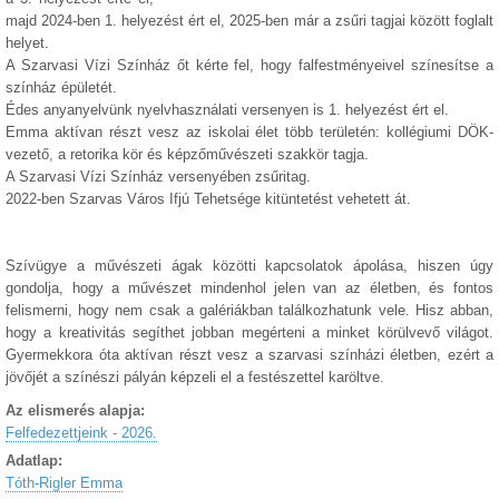
majd 2024-ben 1. helyezést ért el, 2025-ben már a zsűri tagjai között foglalt
helyet.
A Szarvasi Vízi Színház őt kérte fel, hogy falfestményeivel színesítse a
színház épületét.
Édes anyanyelvünk nyelvhasználati versenyen is 1. helyezést ért el.
Emma aktívan részt vesz az iskolai élet több területén: kollégiumi DÖK-
vezető, a retorika kör és képzőművészeti szakkör tagja.
A Szarvasi Vízi Színház versenyében zsűritag.
2022-ben Szarvas Város Ifjú Tehetsége kitüntetést vehetett át.
Szívügye a művészeti ágak közötti kapcsolatok ápolása, hiszen úgy
gondolja, hogy a művészet mindenhol jelen van az életben, és fontos
felismerni, hogy nem csak a galériákban találkozhatunk vele. Hisz abban,
hogy a kreativitás segíthet jobban megérteni a minket körülvevő világot.
Gyermekkora óta aktívan részt vesz a szarvasi színházi életben, ezért a
jövőjét a színészi pályán képzeli el a festészettel karöltve.
Az elismerés alapja:
Felfedezettjeink - 2026.
Adatlap:
Tóth-Rigler Emma