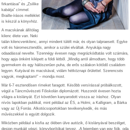
firkantásai” és „Zsilike
kabátja” címmel.
Braille-írásos melléklet
is készül a könyvhöz.
A macskának állítólag
kilenc élete van. Neki
talán kilencvenkilenc, annyi mindent túlélt már, és olyan talpraesett. Egyke
volt és háromesztendős, amikor a szülei elváltak. Anyukája nagy
odaadással nevelte. Tizennégy évesen nagy megrázkódtatás volt számára,
hogy apja önként kilépett a földi létből. „Mindig arról álmodtam, hogy több
gyermekem és egy hálószerűen puha, de erős szálakon kötődő családom
legyen. Kutyával és macskával, vidám hétköznapi őrülettel. Szerencsés
vagyok, megkaptam!” – mondja most.
Már 6-7 esztendősen rímeket faragott. Később versírással próbálkozott,
végül a Táncművészeti Főiskolán diplomázott. Huszonöt évesen hozta
világra a kislányát. Ezt követően kanyarodott vissza az íráshoz. Olyan
nívós lapokban publikál, mint például az ÉS, a Holmi, a Kalligram, a Bárka
vagy az Új Forrás. Alkotócsoportokban tevékenykedik, és más
művészekkel is együtt dolgozik.
Miközben például a kisfia az ölében ülve autózik, ő kislányával beszélget,
design munkáit végzi, könyvborítókat tervez. „A fejemben van egy fiók, oda