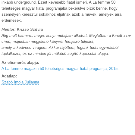
inkább underground. Ezért kevesebb fiatal ismeri. A La femme 50
tehetséges magyar fiatal programjába bekerülve bízik benne, hogy
személyén keresztül sokakhoz eljutnak azok a művek, amelyek arra
érdemesek.
Mentor: Krizsó Szilvia
Alig múlt harminc, mégis annyi műfajban alkotott. Megláttam a Kinőtt szív
című, májusban megjelenő könyvét fémjelző tulipánt,
amely a kedvenc virágom. Akkor rájöttem, fogunk tudni egymásból
táplálkozni, és ez minden jól működő segítő kapcsolat alapja.
Az elismerés alapja:
A La femme magazin 50 tehetséges magyar fiatal programja, 2015.
Adatlap:
Szabó Imola Julianna