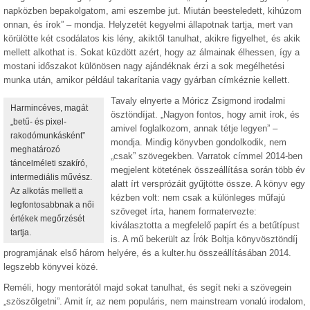
napközben bepakolgatom, ami eszembe jut. Miután beesteledett, kihúzom
onnan, és írok” – mondja. Helyzetét kegyelmi állapotnak tartja, mert van
körülötte két csodálatos kis lény, akiktől tanulhat, akikre figyelhet, és akik
mellett alkothat is. Sokat küzdött azért, hogy az álmainak élhessen, így a
mostani időszakot különösen nagy ajándéknak érzi a sok megélhetési
munka után, amikor például takarítania vagy gyárban címkéznie kellett.
Tavaly elnyerte a Móricz Zsigmond irodalmi
Harmincéves, magát
ösztöndíjat. „Nagyon fontos, hogy amit írok, és
„betű- és pixel-
amivel foglalkozom, annak tétje legyen” –
rakodómunkásként”
mondja. Mindig könyvben gondolkodik, nem
meghatározó
„csak” szövegekben. Varratok címmel 2014-ben
táncelméleti szakíró,
megjelent kötetének összeállítása során több év
intermediális művész.
alatt írt versprózáit gyűjtötte össze. A könyv egy
Az alkotás mellett a
kézben volt: nem csak a különleges műfajú
legfontosabbnak a női
szöveget írta, hanem formatervezte:
értékek megőrzését
kiválasztotta a megfelelő papírt és a betűtípust
tartja.
is. A mű bekerült az Írók Boltja könyvösztöndíj
programjának első három helyére, és a kulter.hu összeállításában 2014.
legszebb könyvei közé.
Reméli, hogy mentorától majd sokat tanulhat, és segít neki a szövegein
„szöszölgetni”. Amit ír, az nem populáris, nem mainstream vonalú irodalom,