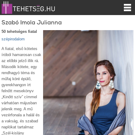
Szabó Imola Julianna
50 tehetséges fiatal
szépirodalom
A fiatal, első kötetes
íróból hamarosan csak
az előbbi jelző illik rá.
Második kötete, egy
rendhagyó téma és
műfaj köré épülő,
gyerekhangon írt
felnőtt mesekönyv
„Kinőtt szív” címmel
várhatóan májusban
jelenik meg. A mű
vezérfonala a halál és
a vakság, és szabad
naplókat tartalmaz
„Szél-kislány