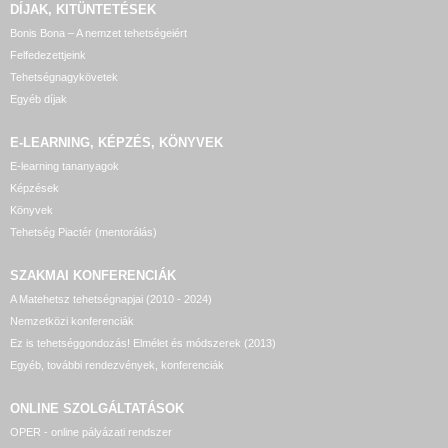
DÍJAK, KITÜNTETÉSEK
Bonis Bona – A nemzet tehetségeiért
Felfedezettjeink
Tehetségnagykövetek
Egyéb díjak
E-LEARNING, KÉPZÉS, KÖNYVEK
E-learning tananyagok
Képzések
Könyvek
Tehetség Piactér (mentorálás)
SZAKMAI KONFERENCIÁK
A Matehetsz tehetségnapjai (2010 - 2024)
Nemzetközi konferenciák
Ez is tehetséggondozás! Elmélet és módszerek (2013)
Egyéb, további rendezvények, konferenciák
ONLINE SZOLGÁLTATÁSOK
OPER - online pályázati rendszer