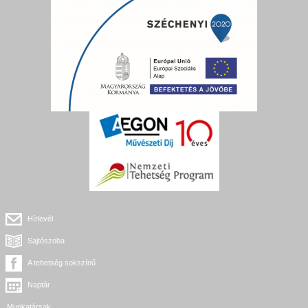
Hírlevél
Sajtószoba
A tehetség sokszínű
Naptár
Munkatársak