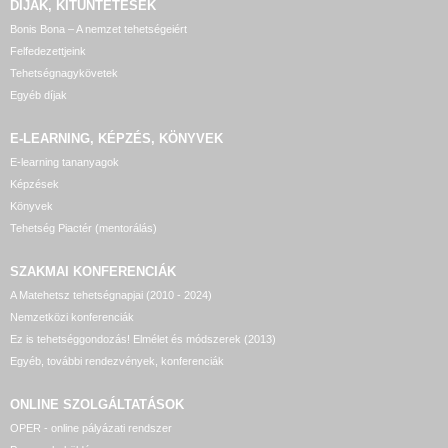
DÍJAK, KITÜNTETÉSEK
Bonis Bona – A nemzet tehetségeiért
Felfedezettjeink
Tehetségnagykövetek
Egyéb díjak
E-LEARNING, KÉPZÉS, KÖNYVEK
E-learning tananyagok
Képzések
Könyvek
Tehetség Piactér (mentorálás)
SZAKMAI KONFERENCIÁK
A Matehetsz tehetségnapjai (2010 - 2024)
Nemzetközi konferenciák
Ez is tehetséggondozás! Elmélet és módszerek (2013)
Egyéb, további rendezvények, konferenciák
ONLINE SZOLGÁLTATÁSOK
OPER - online pályázati rendszer