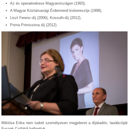
Az év operaénekese Magyarországon (1993),
A Magyar Köztársasági Érdemrend kiskeresztje (1998),
Liszt Ferenc-díj (2006), Kossuth-díj (2012),
Prima Primissima díj (2012).
Miklósa Erika nem tudott személyesen megjelenni a díjátadón, laudációját
Fuszek Csillától hallgattuk.