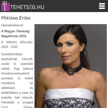
Miklósa Erika
Operaénekesnő
A Magyar Tehetség
Nagykövete 2016.
A felkérés időszaka:
2016 - 2020
Gyerekkorában
sportolónak készült,
szülei is sportolók
voltak. Egy baleset
következményeként
azonban le kellett
mondania az
atlétikáról, és
érdeklődése a zene és
éneklés felé irányult.
Felvették a szegedi
Liszt Ferenc