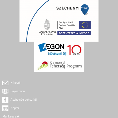
Hírlevél
Sajtószoba
A tehetség sokszínű
Naptár
Munkatársak