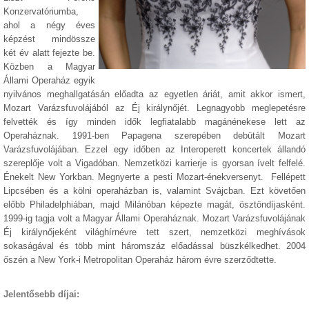
Konzervatóriumba,
ahol a négy éves
képzést mindössze
két év alatt fejezte be.
Közben a Magyar
Állami Operaház egyik
nyilvános meghallgatásán előadta az egyetlen áriát, amit akkor ismert,
Mozart Varázsfuvolájából az Éj királynőjét. Legnagyobb meglepetésre
felvették és így minden idők legfiatalabb magánénekese lett az
Operaháznak. 1991-ben Papagena szerepében debütált Mozart
Varázsfuvolájában. Ezzel egy időben az Interoperett koncertek állandó
szereplője volt a Vigadóban. Nemzetközi karrierje is gyorsan ívelt felfelé.
Énekelt New Yorkban. Megnyerte a pesti Mozart-énekversenyt. Fellépett
Lipcsében és a kölni operaházban is, valamint Svájcban. Ezt követően
előbb Philadelphiában, majd Milánóban képezte magát, ösztöndíjasként.
1999-ig tagja volt a Magyar Állami Operaháznak. Mozart Varázsfuvolájának
Éj királynőjeként világhírnévre tett szert, nemzetközi meghívások
sokaságával és több mint háromszáz előadással büszkélkedhet. 2004
őszén a New York-i Metropolitan Operaház három évre szerződtette.
Jelentősebb díjai: