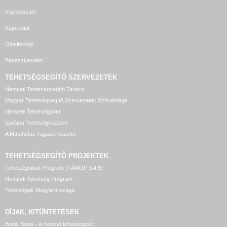
Impresszum
Kapcsolat
Oldaltérkép
Panaszkezelés
TEHETSÉGSEGÍTŐ SZERVEZETEK
Nemzeti Tehetségsegítő Tanács
Magyar Tehetségsegítő Szervezetek Szövetsége
Nemzeti Tehetségpont
Európai Tehetségközpont
A Matehetsz Tagszervezetei
TEHETSÉGSEGÍTŐ
PROJEKTEK
Tehetséghidak Program (TÁMOP 3.4.5)
Nemzeti Tehetség Program
Tehetségek Magyarországa
DÍJAK, KITÜNTETÉSEK
Bonis Bona – A nemzet tehetségeiért