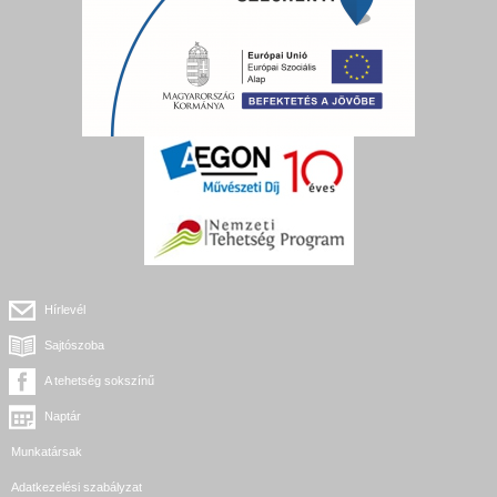
Hírlevél
Sajtószoba
A tehetség sokszínű
Naptár
Munkatársak
Adatkezelési szabályzat