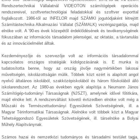
Rendszertechnikai Vállalatnál VIDEOTON számítógépek operációs
rendszereivel, szoftvertechnológiai feladatokkal és szoftver exporttal
foglalkozott. 1986-től az INFELOR majd SZÁMKI jogutódjaként létrejött
Számítástechnika Alkalmazási Vállalat (SZÁMALK) vezérigazgatója, majd
elnöke volt. A ’90-es évek közepétől érdeklődésének és tevékenységének
fókuszában az információs társadalom jelenségei, az oktatás, a távtanulás
és az innovációelmélet álltak.
Kezdeményezője és szervezője volt az információs társadalommal
kapcsolatos országos stratégiák kidolgozásának is. E munka is
tudatosította benne, hogy az ország jövője nagymértékben lakosai
műveltségén, iskolázottságán múlik. Többek közt ezért is alapított angol
nyelvű általános iskolából, szakközépiskolából és három főiskolából álló
iskolarendszert. Az 1980-as években egyik alapítója a Neumann János
Számítógép-tudományi Társaságnak (NJSZT), amelynek idővel főtitkára,
majd elnöke lett. A rendszerváltást követő évtizedben elnöke volt még a
Műszaki és Természettudományi Egyesületek Szövetségének, ill. a
Magyar Térinformatikai Társaságnak. Alelnöke volt többek közt a Magyar
Tehetséggondozó Egyesületek Szövetségének, ill. társelnöke a Bolyai
Műhely Alapítványnak.
Számos hazai és nemzetközi tudományos és társadalmi testület tagja,