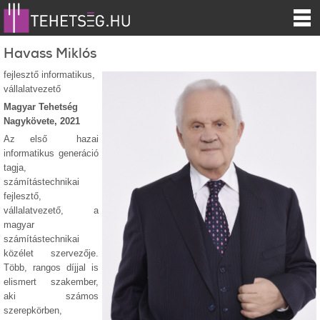
Havass Miklós
fejlesztő informatikus,
vállalatvezető
Magyar Tehetség
Nagykövete, 2021
Az első hazai
informatikus generáció
tagja,
számítástechnikai
fejlesztő,
vállalatvezető, a
magyar
számítástechnikai
közélet szervezője.
Több, rangos díjjal is
elismert szakember,
aki számos
szerepkörben,