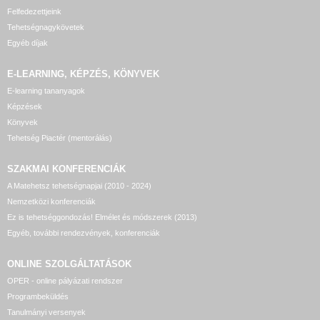
Felfedezettjeink
Tehetségnagykövetek
Egyéb díjak
E-LEARNING, KÉPZÉS, KÖNYVEK
E-learning tananyagok
Képzések
Könyvek
Tehetség Piactér (mentorálás)
SZAKMAI KONFERENCIÁK
A Matehetsz tehetségnapjai (2010 - 2024)
Nemzetközi konferenciák
Ez is tehetséggondozás! Elmélet és módszerek (2013)
Egyéb, további rendezvények, konferenciák
ONLINE SZOLGÁLTATÁSOK
OPER - online pályázati rendszer
Programbeküldés
Tanulmányi versenyek