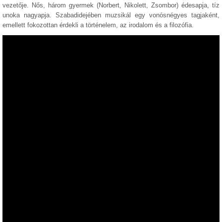
vezetője. Nős, három gyermek (Norbert, Nikolett, Zsombor) édesapja, tíz
unoka nagyapja. Szabadidejében muzsikál egy vonósnégyes tagjaként,
emellett fokozottan érdekli a történelem, az irodalom és a filozófia.