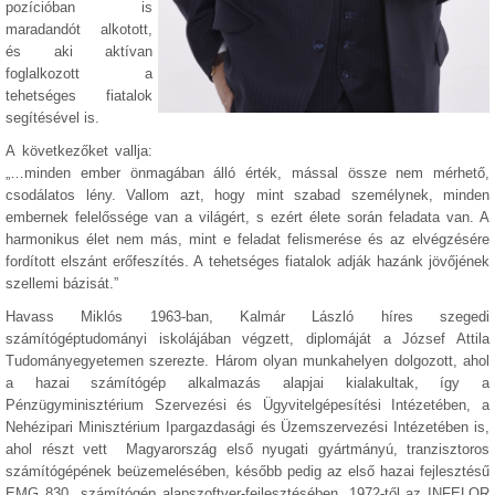
pozícióban is
maradandót alkotott,
és aki aktívan
foglalkozott a
tehetséges fiatalok
segítésével is.
A következőket vallja:
„…minden ember önmagában álló érték, mással össze nem mérhető,
csodálatos lény. Vallom azt, hogy mint szabad személynek, minden
embernek felelőssége van a világért, s ezért élete során feladata van. A
harmonikus élet nem más, mint e feladat felismerése és az elvégzésére
fordított elszánt erőfeszítés. A tehetséges fiatalok adják hazánk jövőjének
szellemi bázisát.”
Havass Miklós 1963-ban, Kalmár László híres szegedi
számítógéptudományi iskolájában végzett, diplomáját a József Attila
Tudományegyetemen szerezte. Három olyan munkahelyen dolgozott, ahol
a hazai számítógép alkalmazás alapjai kialakultak, így a
Pénzügyminisztérium Szervezési és Ügyvitelgépesítési Intézetében, a
Nehézipari Minisztérium Ipargazdasági és Üzemszervezési Intézetében is,
ahol részt vett Magyarország első nyugati gyártmányú, tranzisztoros
számítógépének beüzemelésében, később pedig az első hazai fejlesztésű
EMG 830 számítógép alapszoftver-fejlesztésében. 1972-től az INFELOR