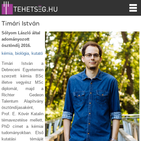
Timári István
Sólyom László által
adományozott
ösztöndíj 2016.
kémia, biológia, kutató
Timári István a
Debreceni Egyetemen
szerzett kémia BSc
illetve vegyész MSc
diplomát, majd a
Richter Gedeon
Talentum Alapítvány
ösztöndíjasaként,
Prof. E. Kövér Katalin
témavezetése mellett,
PhD címet a kémiai
tudományokban. Első
kutatási témáját