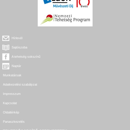
Hírlevél
Sajtószoba
A tehetség sokszínű
Naptár
Munkatársak
Adatkezelési szabályzat
Impresszum
Kapcsolat
Oldaltérkép
Panaszkezelés