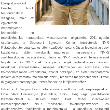
középiskolásként
kezdte, borok
fémiontartalmát
vizsgálta, majd az
egyetemen
eredményesen
kapcsolódott be
reakciókinetikai kutatásokba. Mesterszakos hallgatóként, 2011 nyarán
csatlakozott a Debreceni Egyetem Kémiai Intézetének NMR
Kutatólaboratóriumához, és attól kezdődően potenciálisan biológiailag vagy
katalitikusan aktív molekulák mágneses magrezonancia (NMR)
spektroszkópiás vizsgálatával, illetve új NMR módszerek fejlesztésével
foglalkozik. Az NMR spektroszkópia az egyik leghatékonyabb eszköz
molekulák szerkezetének, mozgási jellemzőinek és egymással való
kölcsönhatásának vizsgálatára, ezáltal hozzájárul az életet meghatározó
biokémiai folyamatok molekuláris szintű, részletes megismeréséhez, illetve
új gyógyszerhatóanyagok tervezéséhez és kifejlesztéséhez.
István a Dr. Sólyom László által adományozott ösztöndíj segítségével az
Ohio State University-n (Columbus, Ohio, USA) végzi posztdoktori
kutatómunkáját a 2017-es évben. Prof. Rafael Brüschweiler
kutatócsoportjában NMR módszerek továbbfejlesztésével és
alkalmazásával foglalkozik a metabolomika – a specifikus, sejtszintű