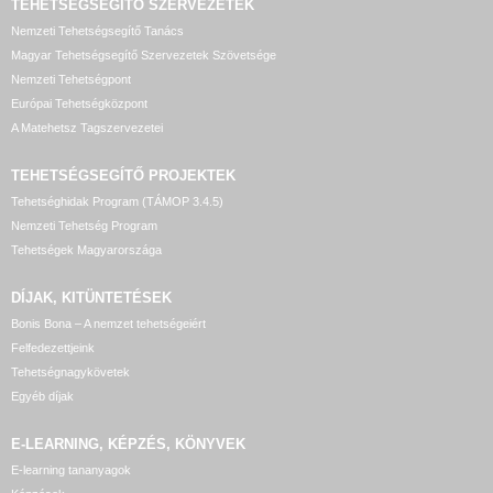
TEHETSÉGSEGÍTŐ SZERVEZETEK
Nemzeti Tehetségsegítő Tanács
Magyar Tehetségsegítő Szervezetek Szövetsége
Nemzeti Tehetségpont
Európai Tehetségközpont
A Matehetsz Tagszervezetei
TEHETSÉGSEGÍTŐ
PROJEKTEK
Tehetséghidak Program (TÁMOP 3.4.5)
Nemzeti Tehetség Program
Tehetségek Magyarországa
DÍJAK, KITÜNTETÉSEK
Bonis Bona – A nemzet tehetségeiért
Felfedezettjeink
Tehetségnagykövetek
Egyéb díjak
E-LEARNING, KÉPZÉS, KÖNYVEK
E-learning tananyagok